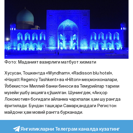
Фото: Маданият вазирлиги матбуот хизмати
Хусусан, Тошкентда «Wyndham», «Radisson blu hotel»,
«Hayatt Regency Tashkent» ва «Hilton» меҳмонхоналари,
Ўзбекистон Миллий банки биноси ва Темурийлар тарихи
музейи ушбу акцияга қўшилган. Шунингдек, «Анҳор
Локомотив» боғидаги айланма чархпалак ҳам шу рангда
ёритилади. Бундан ташқари Самарқанддаги Регистон
майдони ҳам мовий рангга бурканади.
Янгиликларни Телеграм каналда кузатинг