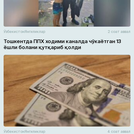
Ўзбекистон
Янгиликлар
2 соат аввал
Тошкентда ППХ ходими каналда чўкаётган 13
ёшли болани қутқариб қолди
Ўзбекистон
Янгиликлар
4 соат аввал