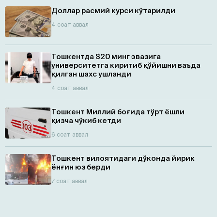
Доллар расмий курси кўтарилди
4 соат аввал
Тошкентда $20 минг эвазига
университетга киритиб қўйишни ваъда
қилган шахс ушланди
4 соат аввал
Тошкент Миллий боғида тўрт ёшли
қизча чўкиб кетди
6 соат аввал
Тошкент вилоятидаги дўконда йирик
ёнғин юз берди
7 соат аввал