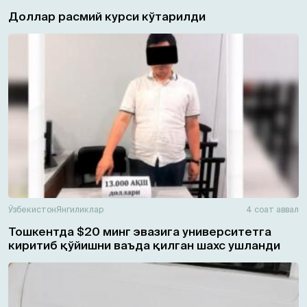
Доллар расмий курси кўтарилди
Ўзбекистон
Янгиликлар
4 соат аввал
Тошкентда $20 минг эвазига университетга
киритиб қўйишни ваъда қилган шахс ушланди