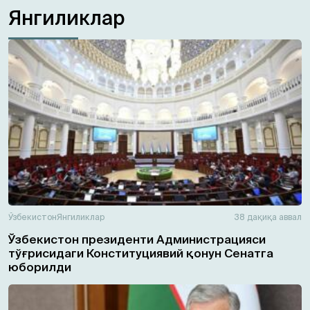
Янгиликлар
Ўзбекистон
Янгиликлар
38 дақиқа аввал
Ўзбекистон президенти Администрацияси
тўғрисидаги Конституциявий қонун Сенатга
юборилди