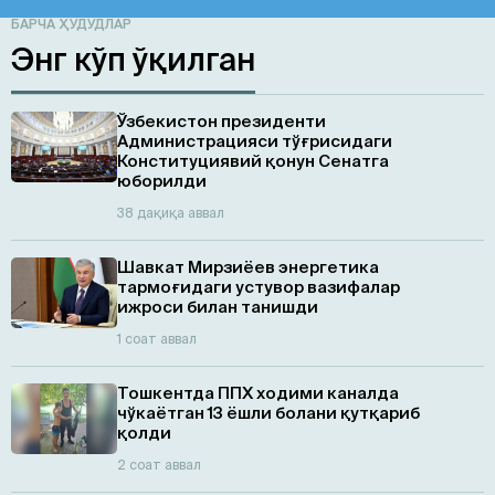
БАРЧА ҲУДУДЛАР
Энг кўп ўқилган
Ўзбекистон президенти
Администрацияси тўғрисидаги
Конституциявий қонун Сенатга
юборилди
38 дақиқа аввал
Шавкат Мирзиёев энергетика
тармоғидаги устувор вазифалар
ижроси билан танишди
1 соат аввал
Тошкентда ППХ ходими каналда
чўкаётган 13 ёшли болани қутқариб
қолди
2 соат аввал