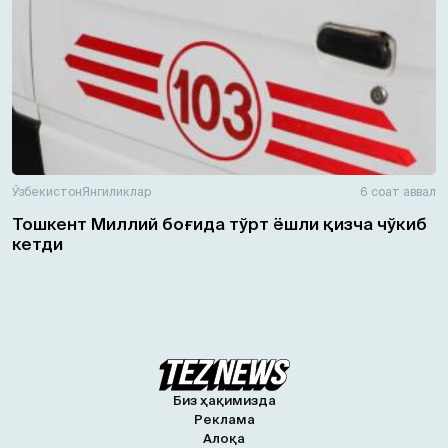
Ўзбекистон
Янгиликлар
6 соат аввал
Тошкент Миллий боғида тўрт ёшли қизча чўкиб
кетди
Биз ҳақимизда
Реклама
Алоқа