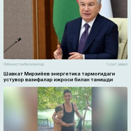
Ўзбекистон
Янгиликлар
1 соат аввал
Шавкат Мирзиёев энергетика тармоғидаги
устувор вазифалар ижроси билан танишди