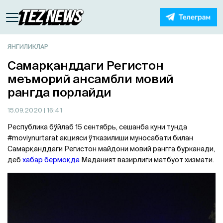
ЯНГИЛИКЛАР
Самарқанддаги Регистон
меъморий ансамбли мовий
рангда порлайди
15.09.2020
| 16:41
Республика бўйлаб 15 сентябрь, сешанба куни тунда
#moviynurtarat акцияси ўтказилиши муносабати билан
Самарқанддаги Регистон майдони мовий рангга бурканади,
деб
хабар бермоқда
Маданият вазирлиги матбуот хизмати.