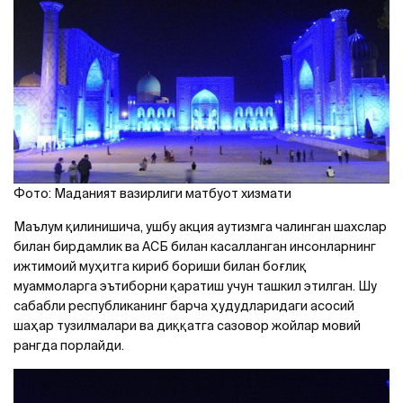
Фото: Маданият вазирлиги матбуот хизмати
Маълум қилинишича, ушбу акция аутизмга чалинган шахслар
билан бирдамлик ва АСБ билан касалланган инсонларнинг
ижтимоий муҳитга кириб бориши билан боғлиқ
муаммоларга эътиборни қаратиш учун ташкил этилган. Шу
сабабли республиканинг барча ҳудудларидаги асосий
шаҳар тузилмалари ва диққатга сазовор жойлар мовий
рангда порлайди.