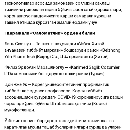
технологиялар асосида замонавий соғлиқни сақлаш
тизимини ривожлантириш бўйича фаол саъй-ҳаракатлари,
коронавирус пандемиясига қарши самарали курашни
ташкил этишда кўрсатган амалий ёрдами учун
I даражали «Саломатлик» ордени билан
Линь Сюэжун — Тошкент шаҳридаги «Ўзбек-Хитой
анъанавий тиббиёт маркази» бошқаруви раиси, «Beizhong
Yilin Pharm Tech (Beijing) Co., Ltd» президенти (Хитой)
Филиз Эрдоған Марашлиоглу — «Kanimed Saglik Cozumleri
LTD» компанияси бошқарув кенгаши раиси (Туркия)
Цой Чжэ Ук — Корея университетининг профилактик
тиббиёт кафедраси профессори, Корея тиббиёт
ассоциацияси ҳузуридаги COVID-19 коронавирусига қарши
чоралар кўриш бўйича Штаб маслаҳатчиси (Корея)
мукофотланди.
Ўзбекистоннинг барқарор тараққиётини таъминлашга
қаратилган муҳим ташаббусларни илгари суриш ва уларни