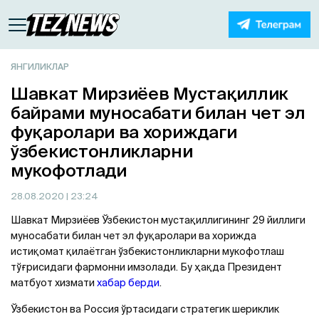
ЯНГИЛИКЛАР
Шавкат Мирзиёев Мустақиллик
байрами муносабати билан чет эл
фуқаролари ва хориждаги
ўзбекистонликларни
мукофотлади
28.08.2020
| 23:24
Шавкат Мирзиёев Ўзбекистон мустақиллигининг 29 йиллиги
муносабати билан чет эл фуқаролари ва хорижда
истиқомат қилаётган ўзбекистонликларни мукофотлаш
тўғрисидаги фармонни имзолади. Бу ҳақда Президент
матбуот хизмати
хабар берди
.
Ўзбекистон ва Россия ўртасидаги стратегик шериклик