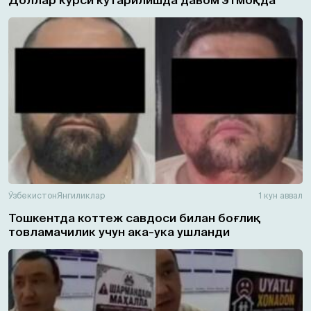
Ўзбекистон
Янгиликлар
1 кун аввал
Тошкентда коттеж савдоси билан боғлиқ
товламачилик учун ака-ука ушланди