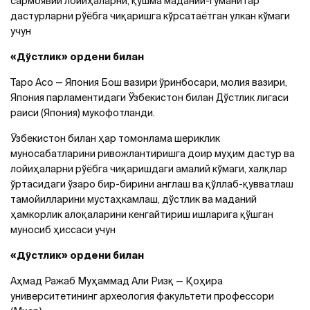
сармоявий лойиҳаларни, қўшма маданий-гуманитар
дастурларни рўёбга чиқаришга кўрсатаётган улкан кўмаги
учун
«Дўстлик» ордени билан
Таро Асо — Япония Бош вазири ўринбосари, молия вазири,
Япония парламентидаги Ўзбекистон билан Дўстлик лигаси
раиси (Япония) мукофотланди.
Ўзбекистон билан ҳар томонлама шериклик
муносабатларини ривожлантиришга доир муҳим дастур ва
лойиҳаларни рўёбга чиқаришдаги амалий кўмаги, халқлар
ўртасидаги ўзаро бир-бирини англаш ва қўллаб-қувватлаш
тамойилларини мустаҳкамлаш, дўстлик ва маданий
ҳамкорлик алоқаларини кенгайтириш ишларига қўшган
муносиб ҳиссаси учун
«Дўстлик» ордени билан
Аҳмад Ражаб Муҳаммад Али Ризқ — Қоҳира
университетининг археология факультети профессори