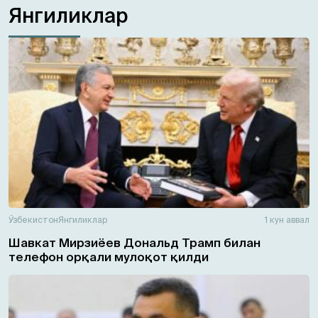
Янгиликлар
Ўзбекистон
Янгиликлар
1 кун аввал
Шавкат Мирзиёев Дональд Трамп билан
телефон орқали мулоқот қилди