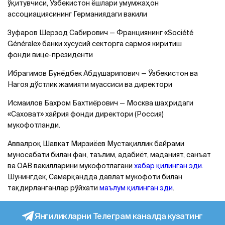
ўқитувчиси, Ўзбекистон ёшлари умумжаҳон
ассоциациясининг Германиядаги вакили
Зуфаров Шерзод Сабирович — Франциянинг «Société
Générale» банки хусусий секторга сармоя киритиш
фонди вице-президенти
Ибрагимов Бунёдбек Абдушарипович — Ўзбекистон ва
Нагоя дўстлик жамияти муассиси ва директори
Исмаилов Бахром Бахтиёрович — Москва шаҳридаги
«Саховат» хайрия фонди директори (Россия)
мукофотланди.
Аввалроқ Шавкат Мирзиёев Мустақиллик байрами
муносабати билан фан, таълим, адабиёт, маданият, санъат
ва ОАВ вакилларини мукофотлагани
хабар қилинган эди.
Шунингдек, Самарқандда давлат мукофоти билан
тақдирланганлар рўйхати
маълум қилинган эди
.
Янгиликларни Телеграм каналда кузатинг