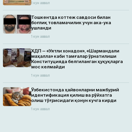
1 кун аввал
Тошкентда коттеж савдоси билан
боғлиқ товламачилик учун ака-ука
ушланди
1 кун аввал
ХДП — «Уятли хонадон», «Шармандали
маҳалла» каби тамғалар ўрнатилиши
Конституцияда белгиланган ҳуқуқларга
мос келмайди
1 кун аввал
Ўзбекистонда ҳайвонларни мажбурий
идентификация қилиш ва рўйхатга
олиш тўғрисидаги қонун кучга кирди
1 кун аввал