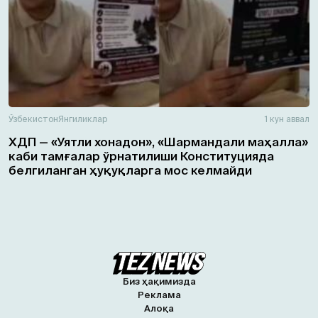
Ўзбекистон
Янгиликлар
1 кун аввал
ХДП — «Уятли хонадон», «Шармандали маҳалла»
каби тамғалар ўрнатилиши Конституцияда
белгиланган ҳуқуқларга мос келмайди
Биз ҳақимизда
Реклама
Алоқа