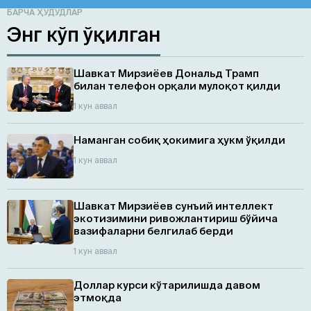
БАРЧА ҲУДУДЛАР
Энг кўп ўқилган
Шавкат Мирзиёев Дональд Трамп
билан телефон орқали мулоқот қилди
1 кун аввал
Наманган собиқ ҳокимига ҳукм ўқилди
1 кун аввал
Шавкат Мирзиёев сунъий интеллект
экотизимини ривожлантириш бўйича
вазифаларни белгилаб берди
1 кун аввал
Доллар курси кўтарилишда давом
этмоқда