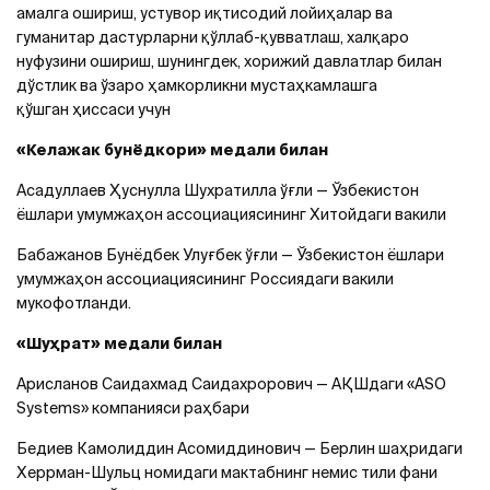
амалга ошириш, устувор иқтисодий лойиҳалар ва
гуманитар дастурларни қўллаб-қувватлаш, халқаро
нуфузини ошириш, шунингдек, хорижий давлатлар билан
дўстлик ва ўзаро ҳамкорликни мустаҳкамлашга
қўшган ҳиссаси учун
«Келажак бунёдкори» медали билан
Асадуллаев Ҳуснулла Шухратилла ўғли — Ўзбекистон
ёшлари умумжаҳон ассоциациясининг Хитойдаги вакили
Бабажанов Бунёдбек Улуғбек ўғли — Ўзбекистон ёшлари
умумжаҳон ассоциациясининг Россиядаги вакили
мукофотланди.
«Шуҳрат» медали билан
Арисланов Саидахмад Саидахрорович — АҚШдаги «ASO
Systems» компанияси раҳбари
Бедиев Камолиддин Асомиддинович — Берлин шаҳридаги
Херрман-Шульц номидаги мактабнинг немис тили фани