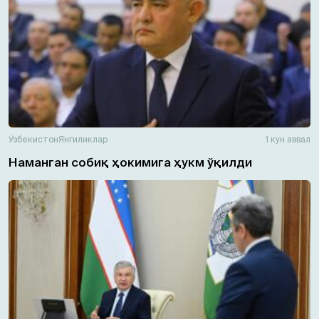
Ўзбекистон
Янгиликлар
1 кун аввал
Наманган собиқ ҳокимига ҳукм ўқилди