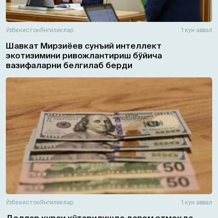
Ўзбекистон
Янгиликлар
1 кун аввал
Шавкат Мирзиёев сунъий интеллект
экотизимини ривожлантириш бўйича
вазифаларни белгилаб берди
Ўзбекистон
Янгиликлар
1 кун аввал
Доллар курси кўтарилишда давом этмоқда