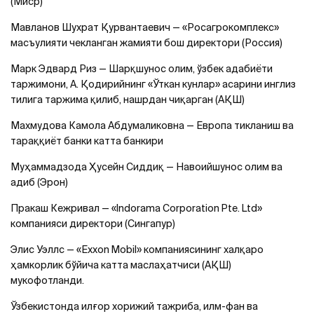
(Миср)
Мавланов Шухрат Қурвантаевич — «Росагрокомплекс»
масъулияти чекланган жамияти бош директори (Россия)
Марк Эдвард Риз — Шарқшунос олим, ўзбек адабиёти
таржимони, А. Қодирийнинг «Ўткан кунлар» асарини инглиз
тилига таржима қилиб, нашрдан чиқарган (АҚШ)
Махмудова Камола Абдумаликовна — Европа тикланиш ва
тараққиёт банки катта банкири
Муҳаммадзода Ҳусейн Сиддиқ — Навоийшунос олим ва
адиб (Эрон)
Пракаш Кежривал — «Indorama Corporation Pte. Ltd»
компанияси директори (Сингапур)
Элис Уэллс — «Еххоn Mobil» компаниясининг халқаро
ҳамкорлик бўйича катта маслаҳатчиси (АҚШ)
мукофотланди.
Ўзбекистонда илғор хорижий тажриба, илм-фан ва