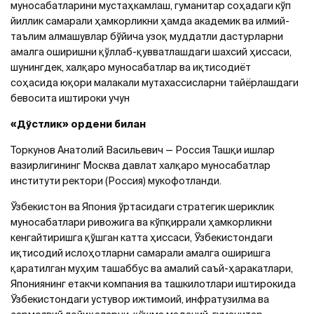
муносабатларини мустаҳкамлаш, гуманитар соҳадаги кўп
йиллик самарали ҳамкорликни ҳамда академик ва илмий-
таълим алмашувлар бўйича узоқ муддатли дастурларни
амалга оширишни қўллаб-қувватлашдаги шахсий ҳиссаси,
шунингдек, халқаро муносабатлар ва иқтисодиёт
соҳасида юқори малакали мутахассисларни тайёрлашдаги
бевосита иштироки учун
«Дўстлик» ордени билан
Торкунов Анатолий Васильевич — Россия Ташқи ишлар
вазирлигининг Москва давлат халқаро муносабатлар
институти ректори (Россия) мукофотланди.
Ўзбекистон ва Япония ўртасидаги стратегик шериклик
муносабатлари ривожига ва кўпқиррали ҳамкорликни
кенгайтиришга қўшган катта ҳиссаси, Ўзбекистондаги
иқтисодий ислоҳотларни самарали амалга оширишга
қаратилган муҳим ташаббус ва амалий саъй-ҳаракатлари,
Япониянинг етакчи компания ва ташкилотлари иштирокида
Ўзбекистондаги устувор ижтимоий, инфратузилма ва