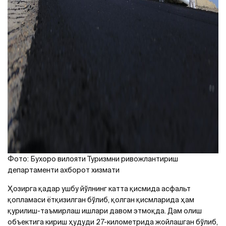
Фото: Бухоро вилояти Туризмни ривожлантириш
департаменти ахборот хизмати
Ҳозирга қадар ушбу йўлнинг катта қисмида асфальт
қопламаси ётқизилган бўлиб, қолган қисмларида ҳам
қурилиш-таъмирлаш ишлари давом этмоқда. Дам олиш
объектига кириш ҳудуди 27-километрида жойлашган бўлиб,