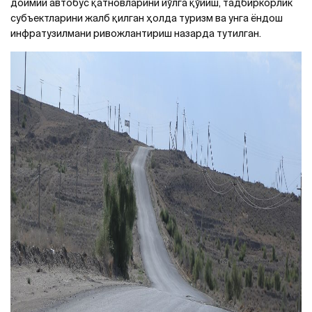
доимий автобус қатновларини йўлга қўйиш, тадбиркорлик
субъектларини жалб қилган ҳолда туризм ва унга ёндош
инфратузилмани ривожлантириш назарда тутилган.