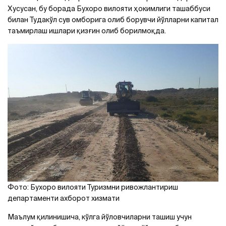
Хусусан, бу борада Бухоро вилояти ҳокимлиги ташаббуси
билан Тудакўл сув омборига олиб борувчи йўлларни капитал
таъмирлаш ишлари қизғин олиб борилмоқда.
Фото: Бухоро вилояти Туризмни ривожлантириш
департаменти ахборот хизмати
Маълум қилинишича, кўлга йўловчиларни ташиш учун