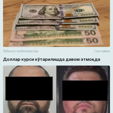
Ўзбекистон
Янгиликлар
1 кун аввал
Доллар курси кўтарилишда давом этмоқда