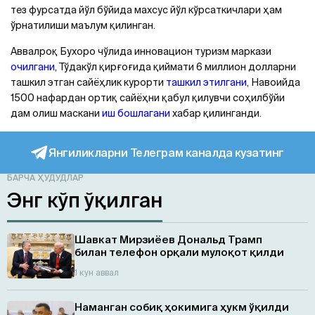
тез фурсатда йўл бўйида махсус йўл кўрсаткичлари ҳам
ўрнатилиши маълум қилинган.
Аввалроқ Бухоро чўлида инновацион туризм маркази
очилгани
, Тўдакўл қирғоғида қиймати 6 миллион долларни
ташкил этган сайёҳлик курорти
ташкил этилгани
, Навоийда
1500 нафардан ортиқ сайёҳни қабул қилувчи соҳилбўйи
дам олиш маскани
иш бошлагани
хабар қилинганди.
Янгиликларни Телеграм каналда кузатинг
БАРЧА ҲУДУДЛАР
Энг кўп ўқилган
Шавкат Мирзиёев Дональд Трамп
билан телефон орқали мулоқот қилди
1 кун аввал
Наманган собиқ ҳокимига ҳукм ўқилди