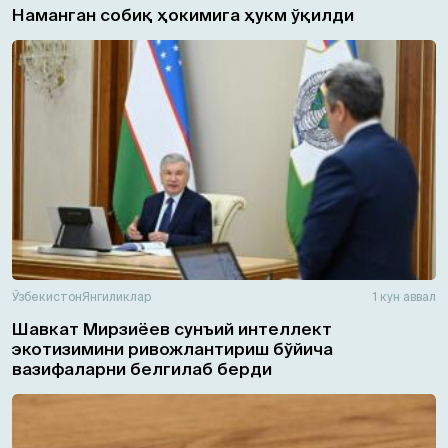
Наманган собиқ ҳокимига ҳукм ўқилди
Ўзбекистон
Янгиликлар
1 кун аввал
Шавкат Мирзиёев сунъий интеллект
экотизимини ривожлантириш бўйича
вазифаларни белгилаб берди