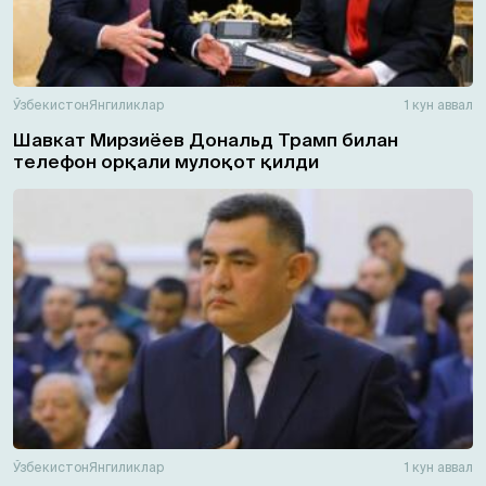
Ўзбекистон
Янгиликлар
1 кун аввал
Шавкат Мирзиёев Дональд Трамп билан
телефон орқали мулоқот қилди
Ўзбекистон
Янгиликлар
1 кун аввал