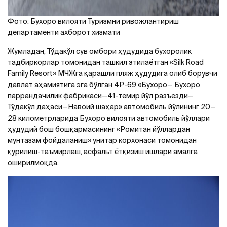
Фото: Бухоро вилояти Туризмни ривожлантириш
департаменти ахборот хизмати
Жумладан, Тўдакўл сув омбори ҳудудида бухоролик
тадбиркорлар томонидан ташкил этилаётган «Silk Road
Family Resort» МЧЖга қарашли пляж ҳудудига олиб борувчи
давлат аҳамиятига эга бўлган 4Р-69 «Бухоро— Бухоро
паррандачилик фабрикаси—41-темир йўл разъезди—
Тўдакўл даҳаси—Навоий шаҳар» автомобиль йўлининг 20—
28 километрларида Бухоро вилояти автомобиль йўллари
ҳудудий бош бошқармасининг «Ромитан йўллардан
мунтазам фойдаланиш» унитар корхонаси томонидан
қурилиш-таъмирлаш, асфальт ётқизиш ишлари амалга
оширилмоқда.