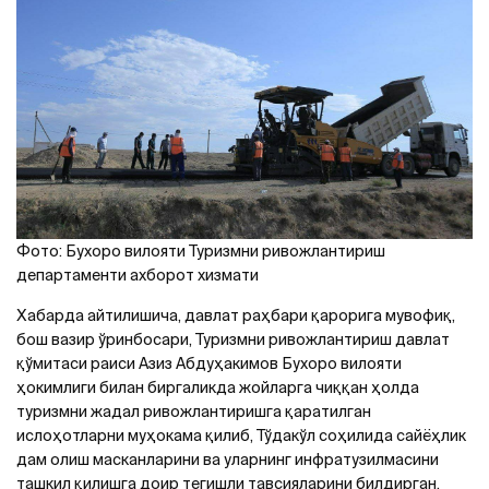
Фото: Бухоро вилояти Туризмни ривожлантириш
департаменти ахборот хизмати
Хабарда айтилишича, давлат раҳбари қарорига мувофиқ,
бош вазир ўринбосари, Туризмни ривожлантириш давлат
қўмитаси раиси Азиз Абдуҳакимов Бухоро вилояти
ҳокимлиги билан биргаликда жойларга чиққан ҳолда
туризмни жадал ривожлантиришга қаратилган
ислоҳотларни муҳокама қилиб, Тўдакўл соҳилида сайёҳлик
дам олиш масканларини ва уларнинг инфратузилмасини
ташкил қилишга доир тегишли тавсияларини билдирган.