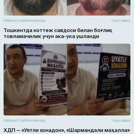
Ўзбекистон
Янгиликлар
1 кун аввал
Тошкентда коттеж савдоси билан боғлиқ
товламачилик учун ака-ука ушланди
Ўзбекистон
Янгиликлар
1 кун аввал
ХДП — «Уятли хонадон», «Шармандали маҳалла»