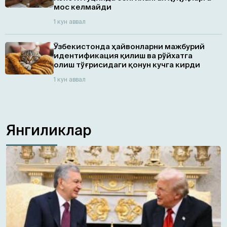
мос келмайди
1 кун аввал
Ўзбекистонда ҳайвонларни мажбурий
идентификация қилиш ва рўйхатга
олиш тўғрисидаги қонун кучга кирди
1 кун аввал
Янгиликлар