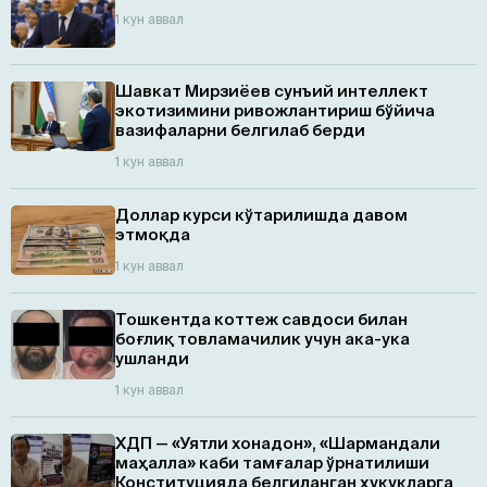
1 кун аввал
Шавкат Мирзиёев сунъий интеллект
экотизимини ривожлантириш бўйича
вазифаларни белгилаб берди
1 кун аввал
Доллар курси кўтарилишда давом
этмоқда
1 кун аввал
Тошкентда коттеж савдоси билан
боғлиқ товламачилик учун ака-ука
ушланди
1 кун аввал
ХДП — «Уятли хонадон», «Шармандали
маҳалла» каби тамғалар ўрнатилиши
Конституцияда белгиланган ҳуқуқларга