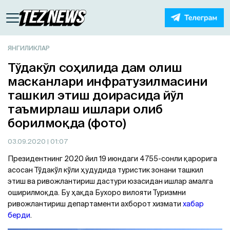
ЯНГИЛИКЛАР
Тўдакўл соҳилида дам олиш
масканлари инфратузилмасини
ташкил этиш доирасида йўл
таъмирлаш ишлари олиб
борилмоқда (фото)
03.09.2020
| 01:07
Президентнинг 2020 йил 19 июндаги 4755-сонли қарорига
асосан Тўдакўл кўли ҳудудида туристик зонани ташкил
этиш ва ривожлантириш дастури юзасидан ишлар амалга
оширилмоқда. Бу ҳақда Бухоро вилояти Туризмни
ривожлантириш департаменти ахборот хизмати
хабар
берди
.