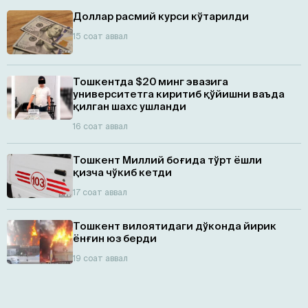
Доллар расмий курси кўтарилди
15 соат аввал
Тошкентда $20 минг эвазига
университетга киритиб қўйишни ваъда
қилган шахс ушланди
16 соат аввал
Тошкент Миллий боғида тўрт ёшли
қизча чўкиб кетди
17 соат аввал
Тошкент вилоятидаги дўконда йирик
ёнғин юз берди
19 соат аввал