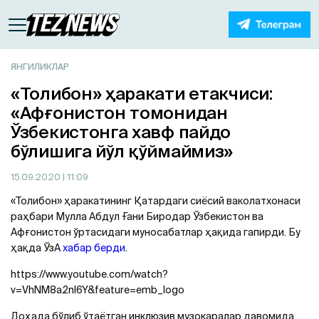
ЯНГИЛИКЛАР
«Толибон» ҳаракати етакчиси:
«Афғонистон томонидан
Ўзбекистонга хавф пайдо
бўлишига йўл қўймаймиз»
15.09.2020
| 11:09
«Толибон» ҳаракатининг Қатардаги сиёсий ваколатхонаси
раҳбари Мулла Абдул Ғани Биродар Ўзбекистон ва
Афғонистон ўртасидаги муносабатлар ҳақида гапирди. Бу
ҳақда ЎзА
хабар берди
.
https://www.youtube.com/watch?
v=VhNM8a2nl6Y&feature=emb_logo
Доҳада бўлиб ўтаётган инклюзив музокаралар давомида