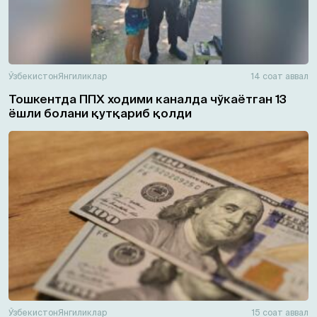
Ўзбекистон
Янгиликлар
14 соат аввал
Тошкентда ППХ ходими каналда чўкаётган 13
ёшли болани қутқариб қолди
Ўзбекистон
Янгиликлар
15 соат аввал