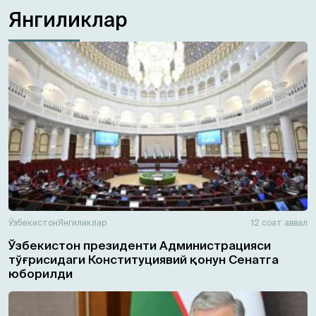
Янгиликлар
Ўзбекистон
Янгиликлар
12 соат аввал
Ўзбекистон президенти Администрацияси
тўғрисидаги Конституциявий қонун Сенатга
юборилди