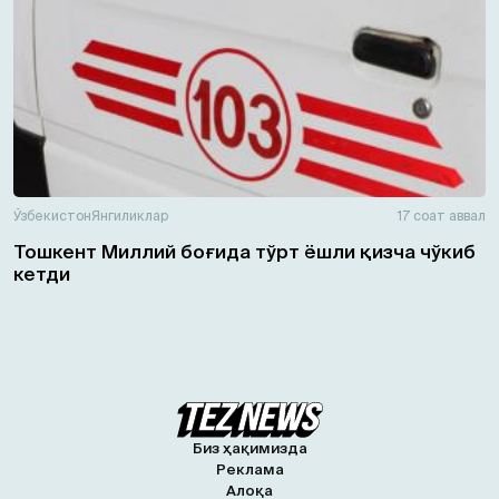
Ўзбекистон
Янгиликлар
17 соат аввал
Тошкент Миллий боғида тўрт ёшли қизча чўкиб
кетди
Биз ҳақимизда
Реклама
Алоқа