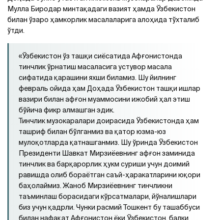
Мулла Биродар минтақадаги вазият ҳамда Ўзбекистон
билан ўзаро ҳамкорлик масалаларига алоҳида тўхталиб
ўтди.
«Ўзбекистон ўз ташқи сиёсатида Афғонистонда
тинчлик ўрнатиш масаласига устувор масала
сифатида қарашини яхши биламиз. Шу йилнинг
февраль ойида ҳам Доҳада Ўзбекистон ташқи ишлар
вазири билан афғон муаммосини ижобий ҳал этиш
бўйича фикр алмашган эдик.
Тинчлик музокаралари доирасида Ўзбекистонда ҳам
ташриф билан бўлганмиз ва қатор юзма-юз
мулоқотларда қатнашганмиз. Шу ўринда Ўзбекистон
Президенти Шавкат Мирзиёевнинг афғон заминида
тинчлик ва барқарорлик ҳукм суриши учун доимий
равишда олиб бораётган саъй-ҳаракатларини юқори
баҳолаймиз. Жаноб Мирзиёевнинг тинчликни
таъминлаш борасидаги кўрсатмалари, йўналишлари
биз учун қадрли. Чунки расмий Тошкент бу ташаббуси
билан нафақат Афғонистон ёки Ўзбекистон, балки