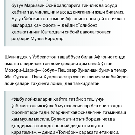
бутун Марказий Осиё халқларига тинчлик ва осуда
ҳаётни таъминлашни мақсад қилганини яхши биламиз.
Бугун Ўзбекистон томони Афғонистонни қайта тиклаш
ишларида ҳам фаол», — дейди «Толибон»
ҳаракатининг Қатардаги сиёсий ваколатхонаси
раҳбари Мулла Биродар.
Шунингдек, у Ўзбекистон ташаббуси билан Афғонистонда
амалга оширилаётган лойиҳаларни ҳам санаб ўтган.
Мозори-Шариф—Кобул—Пешовар йўналиши бўйича темир
йўл, Сурхон—Пули-Хумри электр узатиш линияси каби йирик
лойиҳалари таҳсинга лойиқ, дея таъкидлаган.
«Ушбу лойиҳаларни ҳаётга татбиқ этиш учун
ўзбекистонлик кўплаб мутахассислар Афғонистонда
фаолият юритади. Уларнинг хавфсизлигини таъминлаш
хам муҳим масала. Бу жиҳатни эътибордан четда
қолдирмаган холда, асосий диққатни шунга
қаратамиз», — дейди «Толибон» ҳаракати етакчиси.