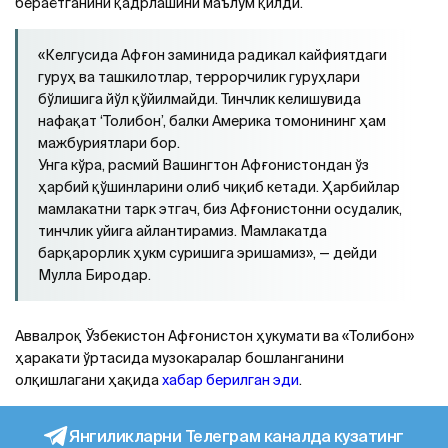
бераётганини қадрлашини маълум қилди.
«Келгусида Афғон заминида радикал кайфиятдаги
гуруҳ ва ташкилотлар, террорчилик гуруҳлари
бўлишига йўл қўйилмайди. Тинчлик келишувида
нафақат ‘Толибон’, балки Америка томонининг ҳам
мажбуриятлари бор.
Унга кўра, расмий Вашингтон Афғонистондан ўз
ҳарбий қўшинларини олиб чиқиб кетади. Ҳарбийлар
мамлакатни тарк этгач, биз Афғонистонни осудалик,
тинчлик уйига айлантирамиз. Мамлакатда
барқарорлик ҳукм суришига эришамиз», — дейди
Мулла Биродар.
Аввалроқ Ўзбекистон Афғонистон ҳукумати ва «Толибон»
ҳаракати ўртасида музокаралар бошланганини
олқишлагани ҳақида
хабар берилган эди
.
Янгиликларни Телеграм каналда кузатинг