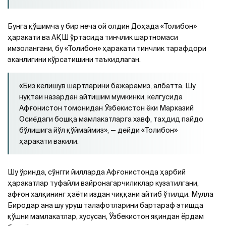
Бунга қўшимча у бир неча ой олдин Доҳада «Толибон»
ҳаракати ва АҚШ ўртасида тинчлик шартномаси
имзолангани, бу «Толибон» ҳаракати тинчлик тарафдори
эканлигини кўрсатишини таъкидлаган.
«Биз келишув шартларини бажарамиз, албатта. Шу
нуқтаи назардан айтишим мумкинки, келгусида
Афғонистон томонидан Ўзбекистон ёки Марказий
Осиёдаги бошқа мамлакатларга хавф, таҳдид пайдо
бўлишига йўл қўймаймиз», — дейди «Толибон»
ҳаракати вакили.
Шу ўринда, сўнгги йилларда Афғонистонда ҳарбий
ҳаракатлар туфайли вайронагарчиликлар кузатилгани,
афғон халқининг ҳаёти издан чиққани айтиб ўтилди. Мулла
Биродар ана шу уруш талафотларини бартараф этишда
қўшни мамлакатлар, хусусан, Ўзбекистон яқиндан ёрдам