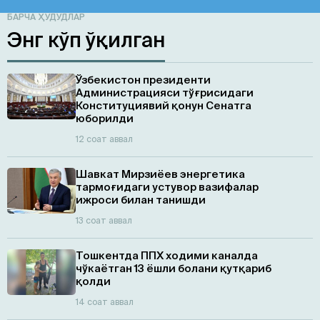
БАРЧА ҲУДУДЛАР
Энг кўп ўқилган
Ўзбекистон президенти
Администрацияси тўғрисидаги
Конституциявий қонун Сенатга
юборилди
12 соат аввал
Шавкат Мирзиёев энергетика
тармоғидаги устувор вазифалар
ижроси билан танишди
13 соат аввал
Тошкентда ППХ ходими каналда
чўкаётган 13 ёшли болани қутқариб
қолди
14 соат аввал