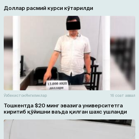
Доллар расмий курси кўтарилди
Ўзбекистон
Янгиликлар
16 соат аввал
Тошкентда $20 минг эвазига университетга
киритиб қўйишни ваъда қилган шахс ушланди