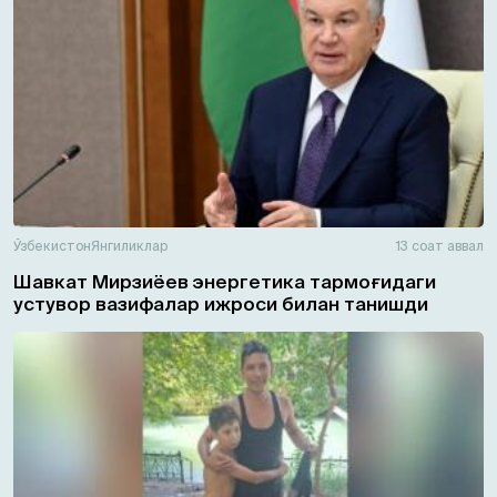
Ўзбекистон
Янгиликлар
13 соат аввал
Шавкат Мирзиёев энергетика тармоғидаги
устувор вазифалар ижроси билан танишди