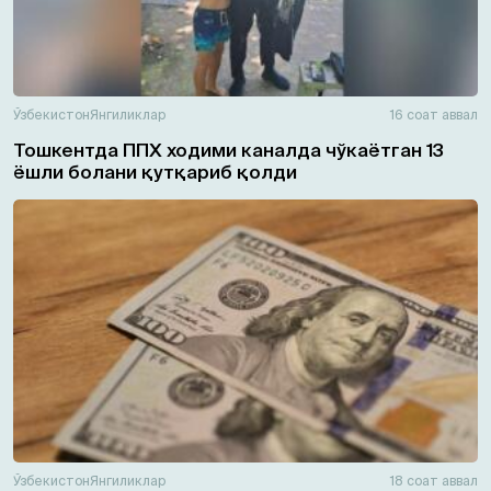
Ўзбекистон
Янгиликлар
16 соат аввал
Тошкентда ППХ ходими каналда чўкаётган 13
ёшли болани қутқариб қолди
Ўзбекистон
Янгиликлар
18 соат аввал