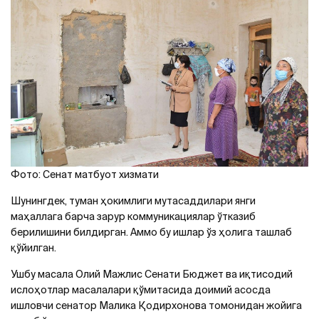
Фото: Сенат матбуот хизмати
Шунингдек, туман ҳокимлиги мутасаддилари янги
маҳаллага барча зарур коммуникациялар ўтказиб
берилишини билдирган. Aммо бу ишлар ўз ҳолига ташлаб
қўйилган.
Ушбу масала Олий Мажлис Сенати Бюджет ва иқтисодий
ислоҳотлар масалалари қўмитасида доимий асосда
ишловчи сенатор Малика Қодирхонова томонидан жойига