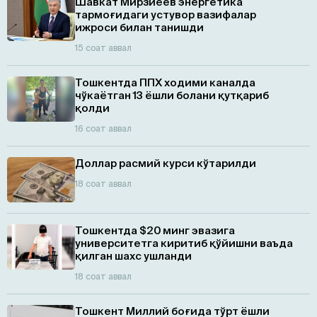
Шавкат Мирзиёев энергетика
тармоғидаги устувор вазифалар
ижроси билан танишди
15 соат аввал
Тошкентда ППХ ходими каналда
чўкаётган 13 ёшли болани қутқариб
қолди
16 соат аввал
Доллар расмий курси кўтарилди
18 соат аввал
Тошкентда $20 минг эвазига
университетга киритиб қўйишни ваъда
қилган шахс ушланди
18 соат аввал
Тошкент Миллий боғида тўрт ёшли