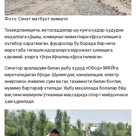
Фото: Сенат матбуот хизмати
Таъкидланишича, мутасаддилар шу кунга қадар ҳудудни
маҳаллага қўшиш, коммунал хизматлари кўрсатилишига
эътибор қаратмаган, фуқаролар бу борада бир неча
маротаба тегишли идораларга мурожаат қилишига
қарамай, уларга тўғри йўналиш кўрсатилмаган.
Сенатор аралашуви билан ушбу ҳудуд «Обод» МФЙга
киритиладиган бўлди. Шунингдек, канализация, электр
энергияси, ичимлик суви ва газ таъминоти билан боғлиқ
муаммо бартараф этилади. Ушбу маҳаллада болалар бўш
вақтини мазмунли ўтказиши мақсадида спорт майдончаси
ҳам қурилади.