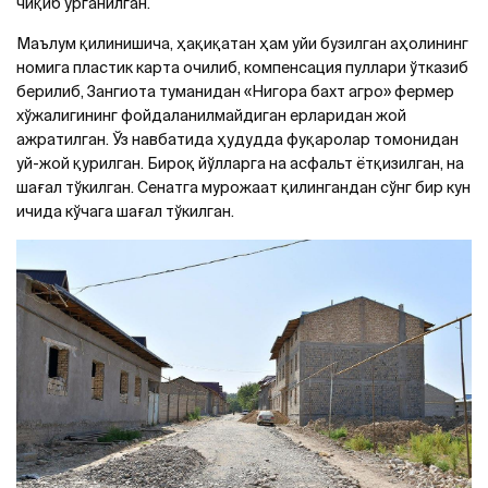
чиқиб ўрганилган.
Маълум қилинишича, ҳақиқатан ҳам уйи бузилган аҳолининг
номига пластик карта очилиб, компенсация пуллари ўтказиб
берилиб, Зангиота туманидан «Нигора бахт агро» фермер
хўжалигининг фойдаланилмайдиган ерларидан жой
ажратилган. Ўз навбатида ҳудудда фуқаролар томонидан
уй-жой қурилган. Бироқ йўлларга на асфальт ётқизилган, на
шағал тўкилган. Сенатга мурожаат қилингандан сўнг бир кун
ичида кўчага шағал тўкилган.