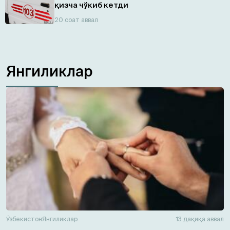
қизча чўкиб кетди
20 соат аввал
Янгиликлар
Ўзбекистон
Янгиликлар
13 дақиқа аввал