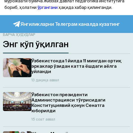
мурожаати бўйича Жиззах давлат педагогика институтига
бориб, ҳолатни
ўргангани
ҳақида хабар қилинганди.
Янгиликларни Телеграм каналда кузатинг
БАРЧА ҲУДУДЛАР
Энг кўп ўқилган
Ўзбекистонда 1 йилда 11 мингдан ортиқ
эркаклар ўзидан катта ёшдаги аёлга
уйланди
13 дақиқа аввал
Ўзбекистон президенти
Администрацияси тўғрисидаги
Конституциявий қонун Сенатга
юборилди
15 соат аввал