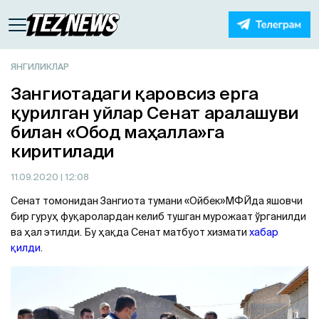
ЯНГИЛИКЛАР
Зангиотадаги қаровсиз ерга
қурилган уйлар Сенат аралашуви
билан «Обод маҳалла»га
киритилади
11.09.2020
| 12:08
Сенат томонидан Зангиота тумани «Ойбек»МФЙда яшовчи
бир гуруҳ фуқаролардан келиб тушган мурожаат ўрганилди
ва ҳал этилди. Бу ҳақда Сенат матбуот хизмати
хабар
қилди
.