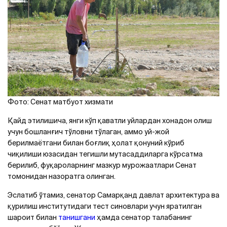
Фото: Сенат матбуот хизмати
Қайд этилишича, янги кўп қаватли уйлардан хонадон олиш
учун бошланғич тўловни тўлаган, аммо уй-жой
берилмаётгани билан боғлиқ ҳолат қонуний кўриб
чиқилиши юзасидан тегишли мутасаддиларга кўрсатма
берилиб, фуқароларнинг мазкур мурожаатлари Сенат
томонидан назоратга олинган.
Эслатиб ўтамиз, сенатор Самарқанд давлат архитектура ва
қурилиш институтидаги тест синовлари учун яратилган
шароит билан
танишгани
ҳамда сенатор талабанинг