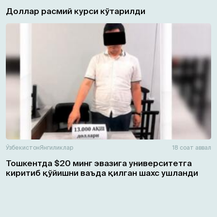
Доллар расмий курси кўтарилди
Ўзбекистон
Янгиликлар
18 соат аввал
Тошкентда $20 минг эвазига университетга
киритиб қўйишни ваъда қилган шахс ушланди