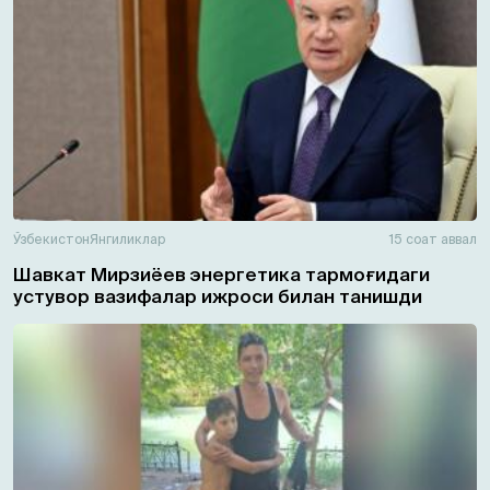
Ўзбекистон
Янгиликлар
15 соат аввал
Шавкат Мирзиёев энергетика тармоғидаги
устувор вазифалар ижроси билан танишди