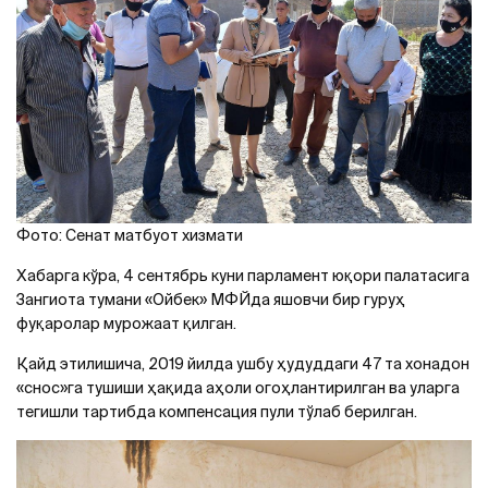
Фото: Сенат матбуот хизмати
Хабарга кўра, 4 сентябрь куни парламент юқори палатасига
Зангиота тумани «Ойбек» МФЙда яшовчи бир гуруҳ
фуқаролар мурожаат қилган.
Қайд этилишича, 2019 йилда ушбу ҳудуддаги 47 та хонадон
«снос»га тушиши ҳақида аҳоли огоҳлантирилган ва уларга
тегишли тартибда компенсация пули тўлаб берилган.