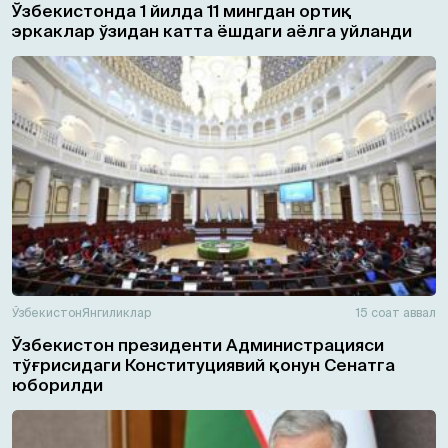
Ўзбекистонда 1 йилда 11 мингдан ортиқ
эркаклар ўзидан катта ёшдаги аёлга уйланди
Ўзбекистон
Янгиликлар
15 соат аввал
Ўзбекистон президенти Администрацияси
тўғрисидаги Конституциявий қонун Сенатга
юборилди