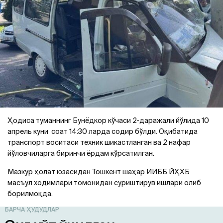
Ҳодиса туманнинг Бунёдкор кўчаси 2-даражали йўлида 10
апрель куни
соат 14:30 ларда содир бўлди. Oқибатида
транспорт воситаси техник шикастланган ва 2 нафар
йўловчиларга биринчи ёрдам кўрсатилган.
Мазкур ҳолат юзасидан Тошкент шаҳар ИИББ ЙҲХБ
масъул ходимлари томонидан суриштирув ишлари олиб
борилмоқда.
БАРЧА ҲУДУДЛАР