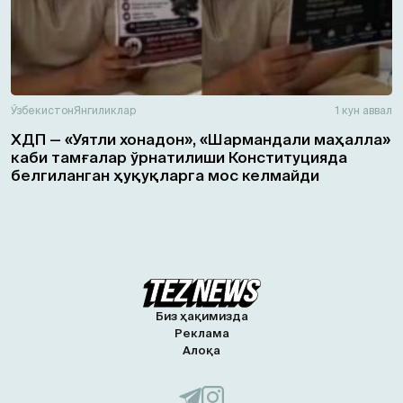
Ўзбекистон
Янгиликлар
1 кун аввал
ХДП — «Уятли хонадон», «Шармандали маҳалла»
каби тамғалар ўрнатилиши Конституцияда
белгиланган ҳуқуқларга мос келмайди
Биз ҳақимизда
Реклама
Алоқа