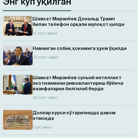
Энг кўп ўқилган
Шавкат Мирзиёев Дональд Трамп
билан телефон орқали мулоқот қилди
21 соат аввал
Наманган собиқ ҳокимига ҳукм ўқилди
22 соат аввал
Шавкат Мирзиёев сунъий интеллект
экотизимини ривожлантириш бўйича
вазифаларни белгилаб берди
23 соат аввал
Доллар курси кўтарилишда давом
этмоқда
1 кун аввал