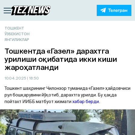
ТОШКЕНТ
ЎЗБЕКИСТОН
ЯНГИЛИКЛАР
Тошкентда «Газел» дарахтга
урилиши оқибатида икки киши
жароҳатланди
10.04.2025
| 18:50
Тошкент шаҳрининг Чилонзор туманида «Газел» ҳайдовчиси
рул бошқарувини йўқотиб, дарахтга урилди. Бу ҳақда
пойтахт ИИББ матбуот хизмати
хабар берди
.