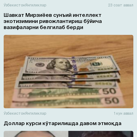
Ўзбекистон
Янгиликлар
23 соат аввал
Шавкат Мирзиёев сунъий интеллект
экотизимини ривожлантириш бўйича
вазифаларни белгилаб берди
Ўзбекистон
Янгиликлар
1 кун аввал
Доллар курси кўтарилишда давом этмоқда