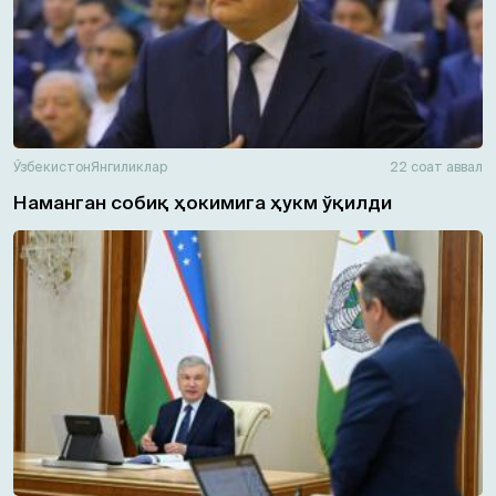
Ўзбекистон
Янгиликлар
22 соат аввал
Наманган собиқ ҳокимига ҳукм ўқилди