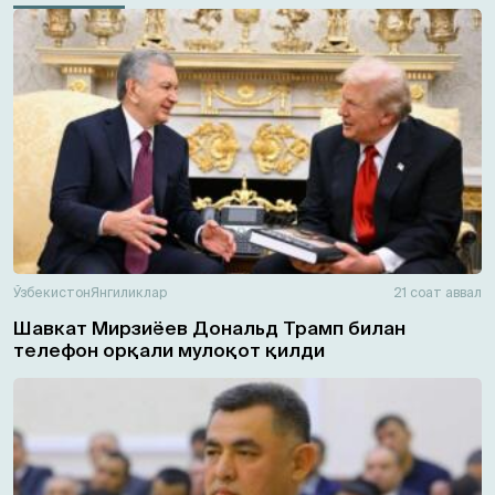
Ўзбекистон
Янгиликлар
21 соат аввал
Шавкат Мирзиёев Дональд Трамп билан
телефон орқали мулоқот қилди