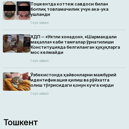
Тошкентда коттеж савдоси билан
боғлиқ товламачилик учун ака-ука
ушланди
1 кун аввал
ХДП — «Уятли хонадон», «Шармандали
маҳалла» каби тамғалар ўрнатилиши
Конституцияда белгиланган ҳуқуқларга
мос келмайди
1 кун аввал
Ўзбекистонда ҳайвонларни мажбурий
идентификация қилиш ва рўйхатга
олиш тўғрисидаги қонун кучга кирди
1 кун аввал
Тошкент