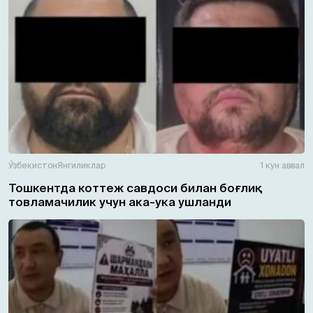
Ўзбекистон
Янгиликлар
1 кун аввал
Тошкентда коттеж савдоси билан боғлиқ
товламачилик учун ака-ука ушланди