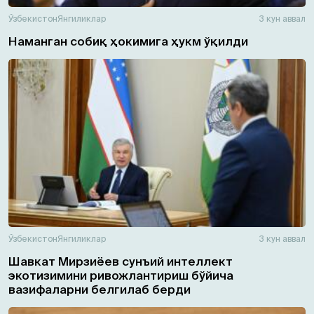
Ўзбекистон
Янгиликлар
3 кун аввал
Наманган собиқ ҳокимига ҳукм ўқилди
Ўзбекистон
Янгиликлар
3 кун аввал
Шавкат Мирзиёев сунъий интеллект
экотизимини ривожлантириш бўйича
вазифаларни белгилаб берди