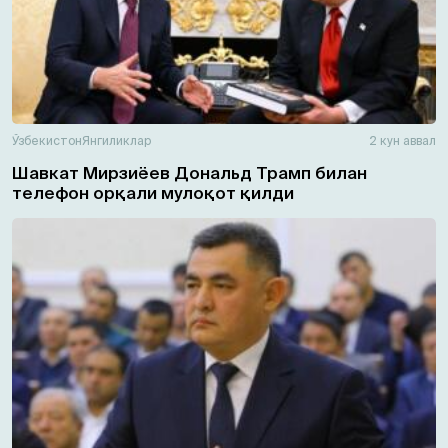
Ўзбекистон
Янгиликлар
2 кун аввал
Шавкат Мирзиёев Дональд Трамп билан
телефон орқали мулоқот қилди