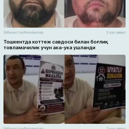
Ўзбекистон
Янгиликлар
3 кун аввал
Тошкентда коттеж савдоси билан боғлиқ
товламачилик учун ака-ука ушланди
Ўзбекистон
Янгиликлар
3 кун аввал