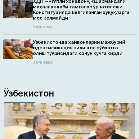
ХДП — «Уятли хонадон», «Шармандали
маҳалла» каби тамғалар ўрнатилиши
Конституцияда белгиланган ҳуқуқларга
мос келмайди
3 кун аввал
Ўзбекистонда ҳайвонларни мажбурий
идентификация қилиш ва рўйхатга
олиш тўғрисидаги қонун кучга кирди
3 кун аввал
Ўзбекистон