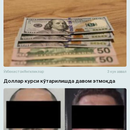
Ўзбекистон
Янгиликлар
3 кун аввал
Доллар курси кўтарилишда давом этмоқда