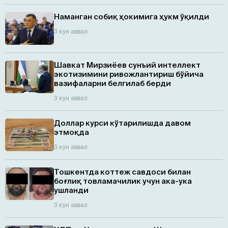
Наманган собиқ ҳокимига ҳукм ўқилди
3 кун аввал
Шавкат Мирзиёев сунъий интеллект
экотизимини ривожлантириш бўйича
вазифаларни белгилаб берди
3 кун аввал
Доллар курси кўтарилишда давом
этмоқда
3 кун аввал
Тошкентда коттеж савдоси билан
боғлиқ товламачилик учун ака-ука
ушланди
3 кун аввал