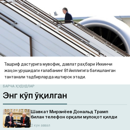
Ташриф дастурига мувофиқ, давлат раҳбари Иккинчи
жаҳон урушидаги ғалабанинг 81 йиллигига бағишланган
тантанали тадбирларда иштирок этади.
БАРЧА ҲУДУДЛАР
Энг кўп ўқилган
Шавкат Мирзиёев Дональд Трамп
билан телефон орқали мулоқот қилди
2 кун аввал