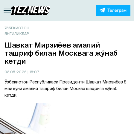
ЎЗБЕКИСТОН
ЯНГИЛИКЛАР
Шавкат Мирзиёев амалий
ташриф билан Москвага жўнаб
кетди
08.05.2026
| 18:07
Ўзбекистон Республикаси Президенти Шавкат Мирзиёев 8
май куни амалий ташриф билан Москва шаҳрига жўнаб
кетди.