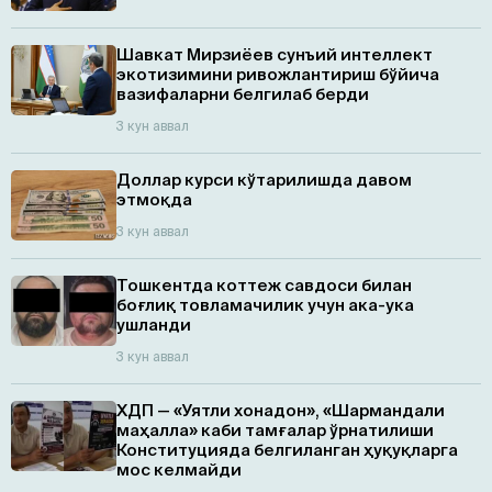
Шавкат Мирзиёев сунъий интеллект
экотизимини ривожлантириш бўйича
вазифаларни белгилаб берди
3 кун аввал
Доллар курси кўтарилишда давом
этмоқда
3 кун аввал
Тошкентда коттеж савдоси билан
боғлиқ товламачилик учун ака-ука
ушланди
3 кун аввал
ХДП — «Уятли хонадон», «Шармандали
маҳалла» каби тамғалар ўрнатилиши
Конституцияда белгиланган ҳуқуқларга
мос келмайди