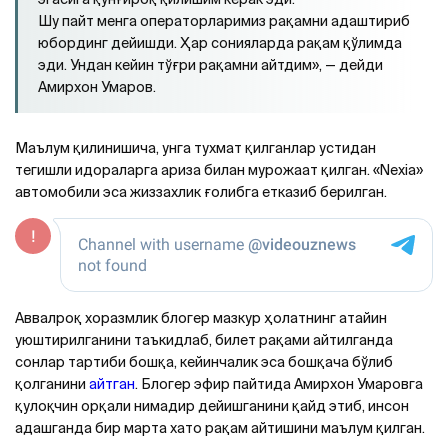
Шу пайт менга операторларимиз рақамни адаштириб
юбординг дейишди. Ҳар сонияларда рақам қўлимда
эди. Ундан кейин тўғри рақамни айтдим», — дейди
Амирхон Умаров.
Маълум қилинишича, унга тухмат қилганлар устидан
тегишли идораларга ариза билан мурожаат қилган. «Nexia»
автомобили эса жиззахлик ғолибга етказиб берилган.
Аввалроқ хоразмлик блогер мазкур ҳолатнинг атайин
уюштирилганини таъкидлаб, билет рақами айтилганда
сонлар тартиби бошқа, кейинчалик эса бошқача бўлиб
қолганини
айтган
. Блогер эфир пайтида Амирхон Умаровга
қулоқчин орқали нимадир дейишганини қайд этиб, инсон
адашганда бир марта хато рақам айтишини маълум қилган.