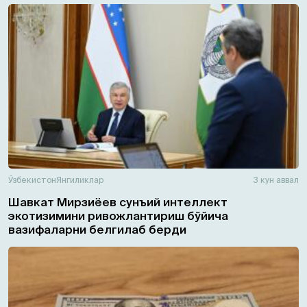
Ўзбекистон
Янгиликлар
3 кун аввал
Шавкат Мирзиёев сунъий интеллект
экотизимини ривожлантириш бўйича
вазифаларни белгилаб берди