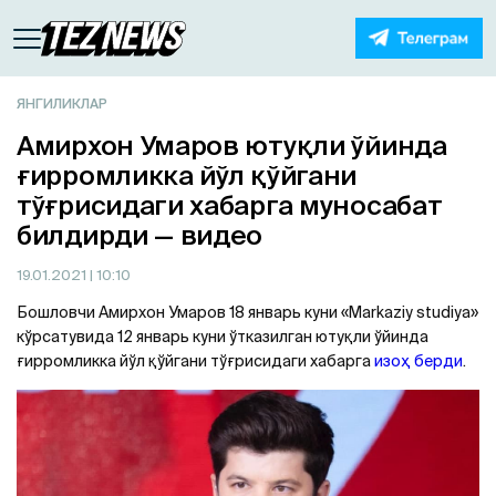
ЯНГИЛИКЛАР
Амирхон Умаров ютуқли ўйинда
ғирромликка йўл қўйгани
тўғрисидаги хабарга муносабат
билдирди — видео
19.01.2021
| 10:10
Бошловчи Амирхон Умаров 18 январь куни «Markaziy studiya»
кўрсатувида 12 январь куни ўтказилган ютуқли ўйинда
ғирромликка йўл қўйгани тўғрисидаги хабарга
изоҳ берди
.