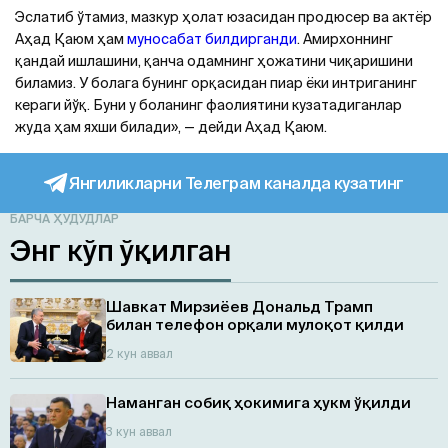
Эслатиб ўтамиз, мазкур ҳолат юзасидан продюсер ва актёр
Аҳад Қаюм ҳам
муносабат билдирганди
. Амирхоннинг
қандай ишлашини, қанча одамнинг ҳожатини чиқаришини
биламиз. У болага бунинг орқасидан пиар ёки интриганинг
кераги йўқ. Буни у боланинг фаолиятини кузатадиганлар
жуда ҳам яхши билади», — дейди Аҳад Қаюм.
Янгиликларни Телеграм каналда кузатинг
БАРЧА ҲУДУДЛАР
Энг кўп ўқилган
Шавкат Мирзиёев Дональд Трамп
билан телефон орқали мулоқот қилди
2 кун аввал
Наманган собиқ ҳокимига ҳукм ўқилди
3 кун аввал