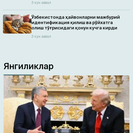
3 кун аввал
Ўзбекистонда ҳайвонларни мажбурий
идентификация қилиш ва рўйхатга
олиш тўғрисидаги қонун кучга кирди
3 кун аввал
Янгиликлар