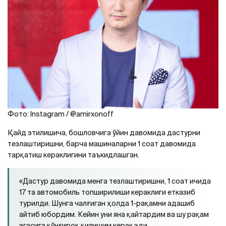
Фото: Instagram / @amirxonoff
Қайд этилишича, бошловчига ўйин давомида дастурни
тезлаштиришни, барча машиналарни 1 соат давомида
тарқатиш кераклигини таъкидлашган.
«Дастур давомида менга тезлаштиришни, 1 соат ичида
17 та автомобиль топширилиши кераклиги етказиб
турилди. Шунга чалғиган ҳолда 1-рақамни адашиб
айтиб юбордим. Кейин уни яна қайтардим ва шу рақам
эгасига қўнғироқ қилишим керак эди.