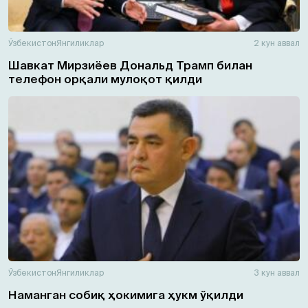
Ўзбекистон
Янгиликлар
2 кун аввал
Шавкат Мирзиёев Дональд Трамп билан
телефон орқали мулоқот қилди
Ўзбекистон
Янгиликлар
3 кун аввал
Наманган собиқ ҳокимига ҳукм ўқилди