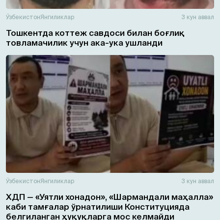
Ўзбекистон
Янгиликлар
3 кун аввал
Тошкентда коттеж савдоси билан боғлиқ
товламачилик учун ака-ука ушланди
Ўзбекистон
Янгиликлар
3 кун аввал
ХДП — «Уятли хонадон», «Шармандали маҳалла»
каби тамғалар ўрнатилиши Конституцияда
белгиланган ҳуқуқларга мос келмайди