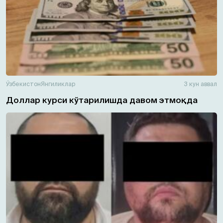
Ўзбекистон
Янгиликлар
3 кун аввал
Доллар курси кўтарилишда давом этмоқда