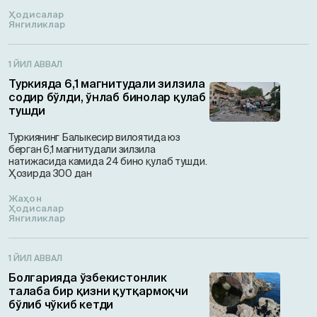
Ҳодисалар
Янгиликлар
1 ЙИЛ АВВАЛ
Туркияда 6,1 магнитудали зилзила
содир бўлди, ўнлаб бинолар қулаб
тушди
Туркиянинг Балыкесир вилоятида юз
берган 6,1 магнитудали зилзила
натижасида камида 24 бино қулаб тушди.
Ҳозирда 300 дан
Жаҳон
Ҳодисалар
Янгиликлар
1 ЙИЛ АВВАЛ
Болгарияда ўзбекистонлик
талаба бир қизни қутқармоқчи
бўлиб чўкиб кетди