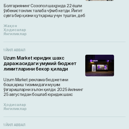
Болгариянинг Созопол шаҳрида 22 ёшли
ўзбекистонлик талаба чўкиб кетди. Йигит
сувга бир қизни қутқариш учун тушган, деб
Жаҳон
Ҳодисалар
Янгиликлар
1 ЙИЛ АВВАЛ
Uzum Market юридик шахс
даражасидаги умумий бюджет
лимитларини бекор қилади
Uzum Market реклама бюджетини
бошқариш тизимидаги муҳим
ўзгаришларни эълон қилди. 2025 йилнинг
25 августидан бошлаб юридик шахс
Ҳодисалар
Янгиликлар
1 ЙИЛ АВВАЛ