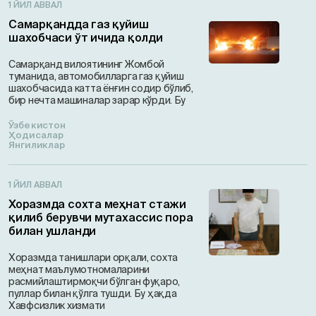
1 ЙИЛ АВВАЛ
Самарқандда газ қуйиш
шахобчаси ўт ичида қолди
Самарқанд вилоятининг Жомбой
туманида, автомобилларга газ қуйиш
шахобчасида катта ёнғин содир бўлиб,
бир нечта машиналар зарар кўрди. Бу
Ўзбекистон
Ҳодисалар
Янгиликлар
1 ЙИЛ АВВАЛ
Хоразмда сохта меҳнат стажи
қилиб берувчи мутахассис пора
билан ушланди
Хоразмда танишлари орқали, сохта
меҳнат маълумотномаларини
расмийлаштирмоқчи бўлган фуқаро,
пуллар билан қўлга тушди. Бу ҳақда
Хавфсизлик хизмати