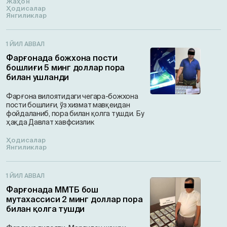
Жаҳон
Ҳодисалар
Янгиликлар
1 ЙИЛ АВВАЛ
Фарғонада божхона пости
бошлиғи 5 минг доллар пора
билан ушланди
Фарғона вилоятидаги чегара-божхона
пости бошлиғи, ўз хизмат мавқеидан
фойдаланиб, пора билан қолга тушди. Бу
ҳақда Давлат хавфсизлик
Ҳодисалар
Янгиликлар
1 ЙИЛ АВВАЛ
Фарғонада ММТБ бош
мутахассиси 2 минг доллар пора
билан қолга тушди