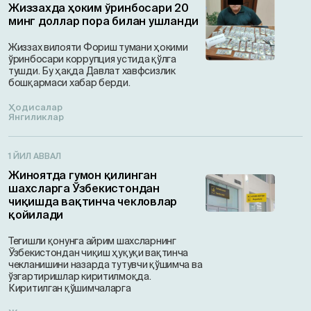
Жиззахда ҳоким ўринбосари 20
минг доллар пора билан ушланди
Жиззах вилояти Фориш тумани ҳокими
ўринбосари коррупция устида қўлга
тушди. Бу ҳақда Давлат хавфсизлик
бошқармаси хабар берди.
Ҳодисалар
Янгиликлар
1 ЙИЛ АВВАЛ
Жиноятда гумон қилинган
шахсларга Ўзбекистондан
чиқишда вақтинча чекловлар
қойилади
Тегишли қонунга айрим шахсларнинг
Ўзбекистондан чиқиш ҳуқуқи вақтинча
чекланишини назарда тутувчи қўшимча ва
ўзгартиришлар киритилмоқда.
Киритилган қўшимчаларга