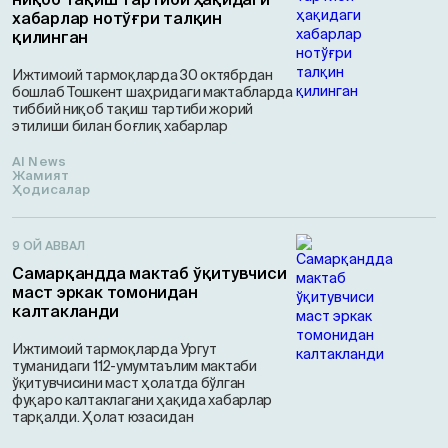
хабарлар нотўғри талқин
қилинган
Ижтимоий тармоқларда 30 октябрдан
бошлаб Тошкент шаҳридаги мактабларда
тиббий ниқоб тақиш тартиби жорий
этилиши билан боғлиқ хабарлар
AI News
Жамият
Ҳодисалар
9 ОЙ АВВАЛ
Самарқандда мактаб ўқитувчиси
маст эркак томонидан
калтакланди
Ижтимоий тармоқларда Ургут
туманидаги 112-умумтаълим мактаби
ўқитувчисини маст ҳолатда бўлган
фуқаро калтаклагани ҳақида хабарлар
тарқалди. Ҳолат юзасидан