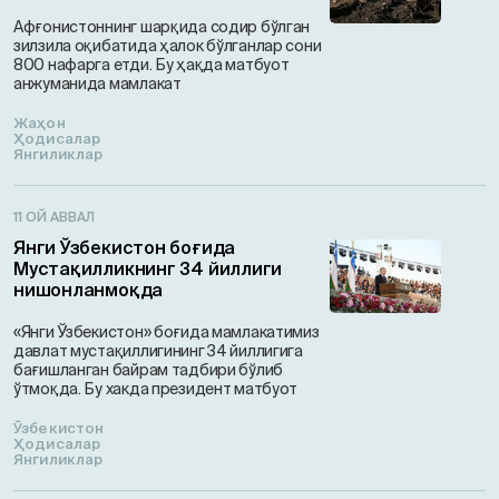
Афғонистоннинг шарқида содир бўлган
зилзила оқибатида ҳалок бўлганлар сони
800 нафарга етди. Бу ҳақда матбуот
анжуманида мамлакат
Жаҳон
Ҳодисалар
Янгиликлар
11 ОЙ АВВАЛ
Янги Ўзбекистон боғида
Мустақилликнинг 34 йиллиги
нишонланмоқда
«Янги Ўзбекистон» боғида мамлакатимиз
давлат мустақиллигининг 34 йиллигига
бағишланган байрам тадбири бўлиб
ўтмоқда. Бу хакда президент матбуот
Ўзбекистон
Ҳодисалар
Янгиликлар