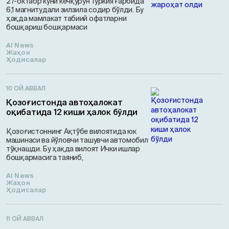
27-октабр куни кечқурун Туркия ғарбида
6,1 магнитудали зилзила содир бўлди. Бу
ҳақда мамлакат табиий офатларни
бошқариш бошқармаси
AI News
Жаҳон
Ҳодисалар
10 ОЙ АВВАЛ
Қозоғистонда автоҳалокат
оқибатида 12 киши ҳалок бўлди
Қозоғистоннинг Ақтўбе вилоятида юк
машинаси ва йўловчи ташувчи автомобил
тўқнашди. Бу ҳақда вилоят Ички ишлар
бошқармасига таяниб,
AI News
Жаҳон
Ҳодисалар
11 ОЙ АВВАЛ