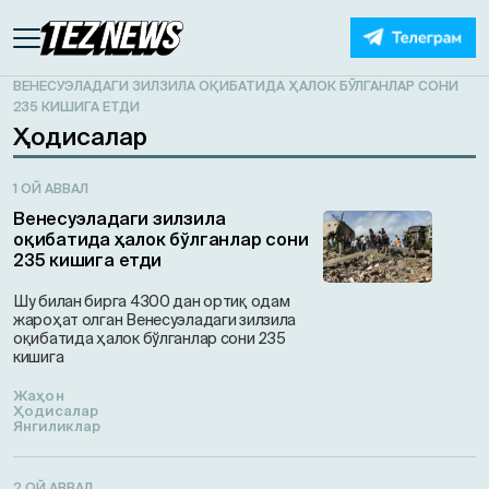
ВЕНЕСУЭЛАДАГИ ЗИЛЗИЛА ОҚИБАТИДА ҲАЛОК БЎЛГАНЛАР СОНИ
235 КИШИГА ЕТДИ
Ҳодисалар
1 ОЙ АВВАЛ
Венесуэладаги зилзила
оқибатида ҳалок бўлганлар сони
235 кишига етди
Шу билан бирга 4300 дан ортиқ одам
жароҳат олган Венесуэладаги зилзила
оқибатида ҳалок бўлганлар сони 235
кишига
Жаҳон
Ҳодисалар
Янгиликлар
2 ОЙ АВВАЛ