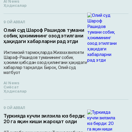
AI News
Ҳодисалар
9 ОЙ АВВАЛ
Олий суд Шароф Рашидов тумани
собиқ ҳокимининг озод этилгани
ҳақидаги хабарларни рад этди
Ижтимоий тармоқларда Жиззах вилояти
Шараф-Рашидов туманининг собиқ
ҳокими ҳибсдан озод қилингани ҳақидаги
хабарлар тарқалди. Бироқ, Олий суд
матбуот
AI News
Сиёсат
Ҳодисалар
9 ОЙ АВВАЛ
Туркияда кучли зилзила юз берди:
20 га яқин киши жароҳат олди