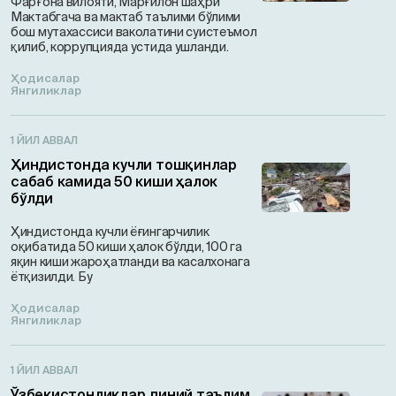
Фарғона вилояти, Марғилон шаҳри
Мактабгача ва мактаб таълими бўлими
бош мутахассиси ваколатини суистеъмол
қилиб, коррупцияда устида ушланди.
Ҳодисалар
Янгиликлар
1 ЙИЛ АВВАЛ
Ҳиндистонда кучли тошқинлар
сабаб камида 50 киши ҳалок
бўлди
Ҳиндистонда кучли ёғингарчилик
оқибатида 50 киши ҳалок бўлди, 100 га
яқин киши жароҳатланди ва касалхонага
ётқизилди. Бу
Ҳодисалар
Янгиликлар
1 ЙИЛ АВВАЛ
Ўзбекистонликлар диний таълим