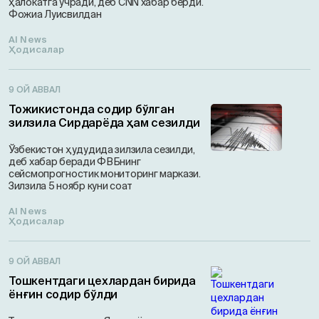
ҳалокатга учради, деб CNN хабар берди.
Фожиа Луисвилдан
AI News
Ҳодисалар
9 ОЙ АВВАЛ
Тожикистонда содир бўлган
зилзила Сирдарёда ҳам сезилди
Ўзбекистон ҳудудида зилзила сезилди,
деб хабар беради ФВБнинг
сейсмопрогностик мониторинг маркази.
Зилзила 5 ноябр куни соат
AI News
Ҳодисалар
9 ОЙ АВВАЛ
Тошкентдаги цехлардан бирида
ёнғин содир бўлди