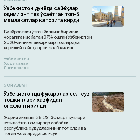
Ўзбекистон дунёда сайёҳлар
оқими энг тез ўсаётган топ-5
мамлакатлар қаторига кирди
Бу кўрсаткич ўтган йилнинг биринчи
чорагига нисбатан 37% ошган Ўзбекистон
2026-йилнинг январ-март ойларида
хорижий сайёҳларни жалб қилиш
Ўзбекистон
Ҳодисалар
Янгиликлар
5 ОЙ АВВАЛ
Ўзбекистонда фуқаролар сел-сув
тошқинлари хавфидан
огоҳлантирилди
Жорий йилнинг 26, 28–30 март кунлари
кутилаётган ёмғирлар сабабли
республика ҳудудларининг тоғ олди ва
тоғли жойларида сел-сув