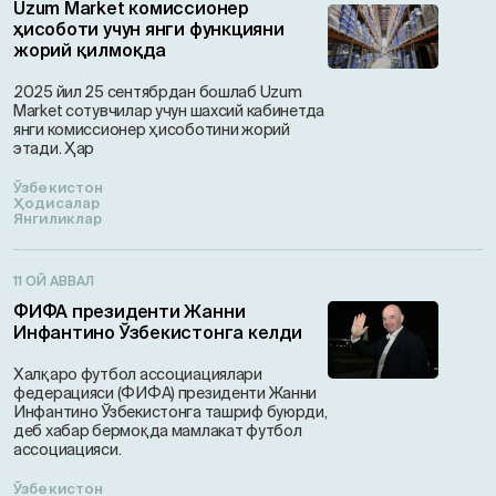
Uzum Market комиссионер
ҳисоботи учун янги функцияни
жорий қилмоқда
2025 йил 25 сентябрдан бошлаб Uzum
Market сотувчилар учун шахсий кабинетда
янги комиссионер ҳисоботини жорий
этади. Ҳар
Ўзбекистон
Ҳодисалар
Янгиликлар
11 ОЙ АВВАЛ
ФИФА президенти Жанни
Инфантино Ўзбекистонга келди
Халқаро футбол ассоциациялари
федерацияси (ФИФА) президенти Жанни
Инфантино Ўзбекистонга ташриф буюрди,
деб хабар бермоқда мамлакат футбол
ассоциацияси.
Ўзбекистон