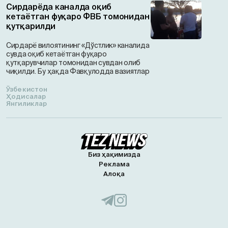
Сирдарёда каналда оқиб
кетаётган фуқаро ФВБ томонидан
қутқарилди
Сирдарё вилоятининг «Дўстлик» каналида
сувда оқиб кетаётган фуқаро
қутқарувчилар томонидан сувдан олиб
чиқилди. Бу ҳақда Фавқулодда вазиятлар
Ўзбекистон
Ҳодисалар
Янгиликлар
Биз ҳақимизда
Реклама
Алоқа