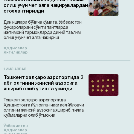
олиш учун чет элга чақирувлардан
огоҳлантирилди
Дин ишлари бўйича қўмита, Ўзбекистон
фуқароларини сўнгги пайтларда
ижтимоий тармоқларда диний таълим
олиш учун чет элга чақириш
Ҳодисалар
Янгиликлар
1 ЙИЛ АВВАЛ
Тошкент халқаро аэропортида 2
аёл олтинни жинсий аъзосига
яшириб олиб ўтишга уринди
Тошкент халқаро аэропортида
Ҳиндистонга йўл олган икки аёл йўловчи
олтинни жинсий аъзосига яшириб, тилла
қуймаларни олиб ўтмоқчи
Ўзбекистон
Ҳодисалар