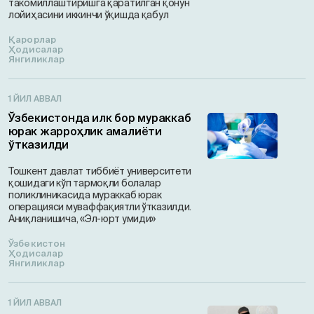
такомиллаштиришга қаратилган қонун
лойиҳасини иккинчи ўқишда қабул
Қарорлар
Ҳодисалар
Янгиликлар
1 ЙИЛ АВВАЛ
Ўзбекистонда илк бор мураккаб
юрак жарроҳлик амалиёти
ўтказилди
Тошкент давлат тиббиёт университети
қошидаги кўп тармоқли болалар
поликлиникасида мураккаб юрак
операцияси муваффақиятли ўтказилди.
Аниқланишича, «Эл-юрт умиди»
Ўзбекистон
Ҳодисалар
Янгиликлар
1 ЙИЛ АВВАЛ