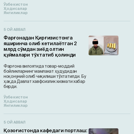
Ўзбекистон
Ҳодисалар
Янгиликлар
5 ОЙ АВВАЛ
Фарғонадан Қирғизистонга
яширинча олиб кетилаётган 2
млрд сўмдан зиёд олтин
қуймалари тўхтатиб қолинди
Фарғона вилоятида товар-моддий
бойликларнинг мамлакат ҳудудидан
ноқонуний олиб чиқилиши тўхтатилди. Бу
ҳақда Давлат хавфсизлик хизмати хабар
берди.
Ўзбекистон
Ҳодисалар
Янгиликлар
5 ОЙ АВВАЛ
Қозоғистонда кафедаги портлаш: