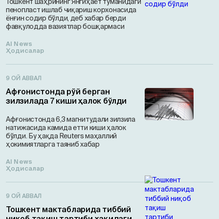
Тошкент шаҳрининг Янгиҳаёт туманидаги
пенопласт ишлаб чиқариш корхонасида
ёнғин содир бўлди, деб хабар берди
фавқулодда вазиятлар бошқармаси
AI News
Ҳодисалар
9 ОЙ АВВАЛ
Афғонистонда рўй берган
зилзилада 7 киши ҳалок бўлди
Афғонистонда 6,3 магнитудали зилзила
натижасида камида етти киши ҳалок
бўлди. Бу ҳақда Reuters маҳаллий
ҳокимиятларга таяниб хабар
AI News
Ҳодисалар
9 ОЙ АВВАЛ
Тошкент мактабларида тиббий
ниқоб тақиш тартиби ҳақидаги