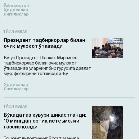
Ўзбекистон
Ҳодисалар
Янгиликлар
1 ЙИЛ АВВАЛ
Президент тадбиркорлар билан
очиқ мулоқот ўтказади
Бугун Президент Шавкат Мирзиёев
тадбиркорлар билан очиқ мулоқот
ўтказади ва уларнинг бир гуруҳига давлат
мукофотларини топширади. Бу
Ҳодисалар
Янгиликлар
1 ЙИЛ АВВАЛ
Бўкада газ қувури шикастланди:
10 мингдан ортиқ истеъмолчи
газсиз қолди
Тошкент вилоятининг Бўка туманида