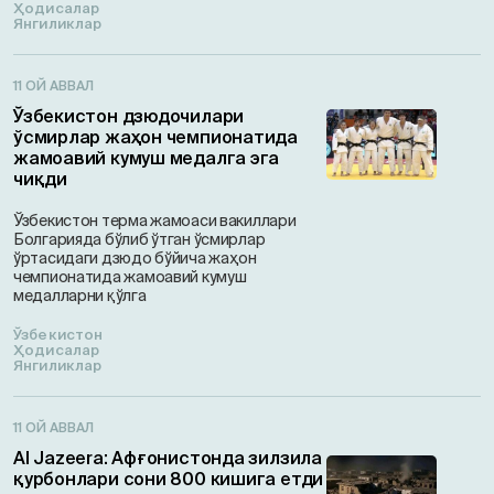
Ҳодисалар
Янгиликлар
11 ОЙ АВВАЛ
Ўзбекистон дзюдочилари
ўсмирлар жаҳон чемпионатида
жамоавий кумуш медалга эга
чиқди
Ўзбекистон терма жамоаси вакиллари
Болгарияда бўлиб ўтган ўсмирлар
ўртасидаги дзюдо бўйича жаҳон
чемпионатида жамоавий кумуш
медалларни қўлга
Ўзбекистон
Ҳодисалар
Янгиликлар
11 ОЙ АВВАЛ
Al Jazeera: Афғонистонда зилзила
қурбонлари сони 800 кишига етди