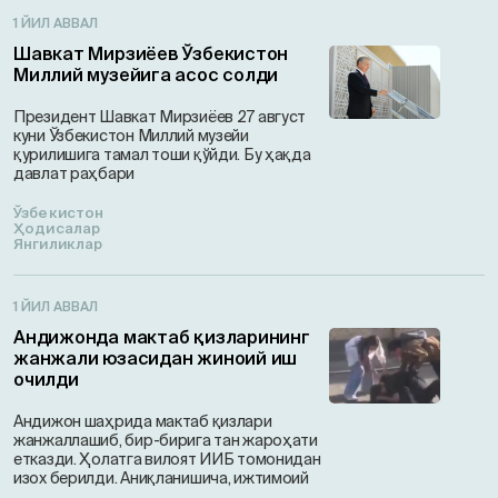
1 ЙИЛ АВВАЛ
Шавкат Мирзиёев Ўзбекистон
Миллий музейига асос солди
Президент Шавкат Мирзиёев 27 август
куни Ўзбекистон Миллий музейи
қурилишига тамал тоши қўйди. Бу ҳақда
давлат раҳбари
Ўзбекистон
Ҳодисалар
Янгиликлар
1 ЙИЛ АВВАЛ
Андижонда мактаб қизларининг
жанжали юзасидан жиноий иш
очилди
Андижон шаҳрида мактаб қизлари
жанжаллашиб, бир-бирига тан жароҳати
етказди. Ҳолатга вилоят ИИБ томонидан
изох берилди. Аниқланишича, ижтимоий