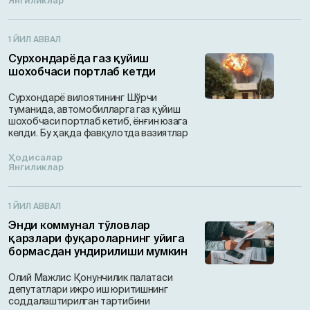
Янгиликлар
1 ЙИЛ АВВАЛ
Сурхондарёда газ қуйиш
шохобчаси портлаб кетди
Сурхондарё вилоятининг Шўрчи
туманида, автомобилларга газ қуйиш
шохобчаси портлаб кетиб, ёнғин юзага
келди. Бу ҳақда фавқулотда вазиятлар
Ҳодисалар
Янгиликлар
1 ЙИЛ АВВАЛ
Энди коммунал тўловлар
қарзлари фуқароларнинг уйига
бормасдан ундирилиши мумкин
Олий Мажлис Қонунчилик палатаси
депутатлари ижро иш юритишнинг
соддалаштирилган тартибини