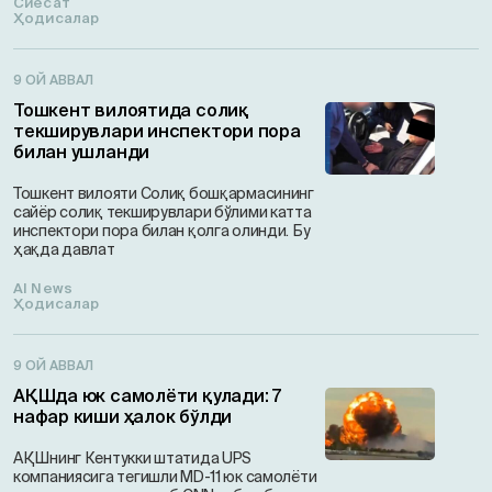
Сиёсат
Ҳодисалар
9 ОЙ АВВАЛ
Тошкент вилоятида солиқ
текширувлари инспектори пора
билан ушланди
Тошкент вилояти Солиқ бошқармасининг
сайёр солиқ текширувлари бўлими катта
инспектори пора билан қолга олинди. Бу
ҳақда давлат
AI News
Ҳодисалар
9 ОЙ АВВАЛ
АҚШда юк самолёти қулади: 7
нафар киши ҳалок бўлди
АҚШнинг Кентукки штатида UPS
компаниясига тегишли MD-11 юк самолёти