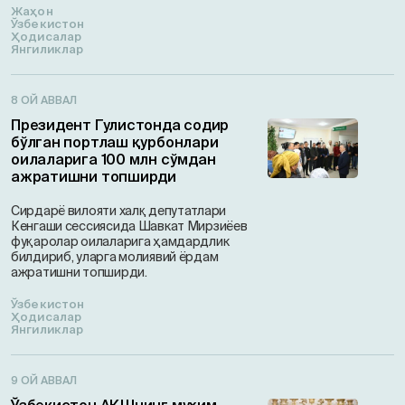
Жаҳон
Ўзбекистон
Ҳодисалар
Янгиликлар
8 ОЙ АВВАЛ
Президент Гулистонда содир
бўлган портлаш қурбонлари
оилаларига 100 млн сўмдан
ажратишни топширди
Сирдарё вилояти халқ депутатлари
Кенгаши сессиясида Шавкат Мирзиёев
фуқаролар оилаларига ҳамдардлик
билдириб, уларга молиявий ёрдам
ажратишни топширди.
Ўзбекистон
Ҳодисалар
Янгиликлар
9 ОЙ АВВАЛ