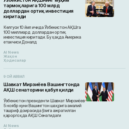
Ўзбекистон АҚШнинг муҳим
тармоқларига 100 млрд
доллардан ортиқ инвестиция
киритади
Келгуси 10 йил ичида Ўзбекистон АҚШга
100 миллиард доллардан ортиқ
инвестиция киритади. Бу ҳақда Америка
етакчиси Доналд
AI News
Жаҳон
Ҳодисалар
9 ОЙ АВВАЛ
Шавкат Мирзиёев Вашингтонда
АҚШ сенаторини қабул қилди
Ўзбекистон президенти Шавкат Мирзиёев
5 ноябр куни Вашингтон шаҳрига амалий
ташриф доирасида ўзига ажратилган
қароргоҳда АҚШ Сенатидаги
AI News