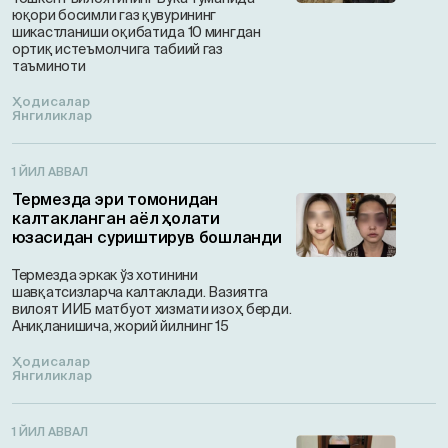
юқори босимли газ қувурининг
шикастланиши оқибатида 10 мингдан
ортиқ истеъмолчига табиий газ
таъминоти
Ҳодисалар
Янгиликлар
1 ЙИЛ АВВАЛ
Термезда эри томонидан
калтакланган аёл ҳолати
юзасидан суриштирув бошланди
Термезда эркак ўз хотинини
шавқатсизларча калтаклади. Вазиятга
вилоят ИИБ матбуот хизмати изоҳ берди.
Аниқланишича, жорий йилнинг 15
Ҳодисалар
Янгиликлар
1 ЙИЛ АВВАЛ