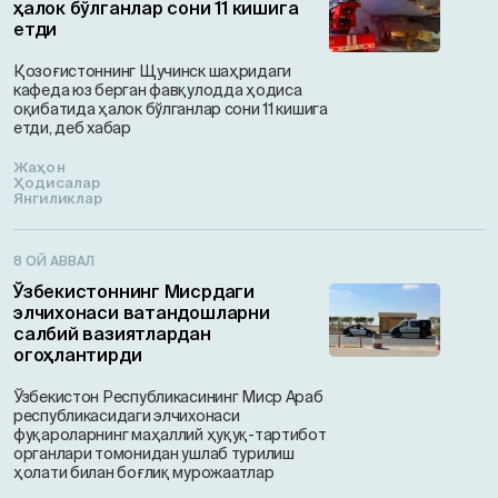
ҳалок бўлганлар сони 11 кишига
етди
Қозоғистоннинг Щучинск шаҳридаги
кафеда юз берган фавқулодда ҳодиса
оқибатида ҳалок бўлганлар сони 11 кишига
етди, деб хабар
Жаҳон
Ҳодисалар
Янгиликлар
8 ОЙ АВВАЛ
Ўзбекистоннинг Мисрдаги
элчихонаси ватандошларни
салбий вазиятлардан
огоҳлантирди
Ўзбекистон Республикасининг Миср Араб
республикасидаги элчихонаси
фуқароларнинг маҳаллий ҳуқуқ-тартибот
органлари томонидан ушлаб турилиш
ҳолати билан боғлиқ мурожаатлар