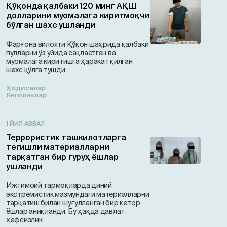
Қўқонда қалбаки 120 минг АҚШ
долларини муомалага киритмоқчи
бўлган шахс ушланди
Фарғона вилояти Қўқон шаҳрида қалбаки
пулларни ўз уйида сақлаётган ва
муомалага киритишга ҳаракат қилган
шахс қўлга тушди.
Ҳодисалар
Янгиликлар
1 ЙИЛ АВВАЛ
Террористик ташкилотларга
тегишли материалларни
тарқатган бир гуруҳ ёшлар
ушланди
Ижтимоий тармоқларда диний
экстремистик мазмундаги материалларни
тарқатиш билан шуғулланган бир қатор
ёшлар аниқланди. Бу ҳақда давлат
ҳафсизлик