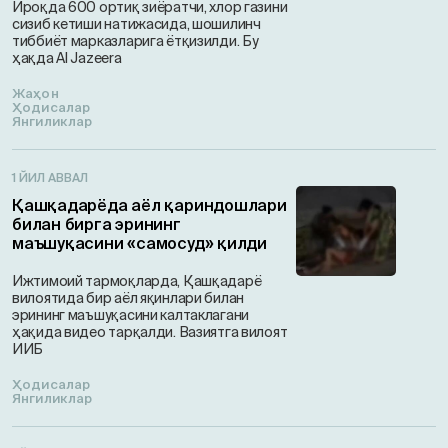
Ироқда 600 ортиқ зиёратчи, хлор газини
сизиб кетиши натижасида, шошилинч
тиббиёт марказларига ётқизилди. Бу
ҳақда Al Jazeera
Жаҳон
Ҳодисалар
Янгиликлар
1 ЙИЛ АВВАЛ
Қашқадарёда аёл қариндошлари
билан бирга эрининг
маъшуқасини «самосуд» қилди
Ижтимоий тармоқларда, Қашқадарё
вилоятида бир аёл яқинлари билан
эрининг маъшуқасини калтаклагани
ҳақида видео тарқалди. Вазиятга вилоят
ИИБ
Ҳодисалар
Янгиликлар