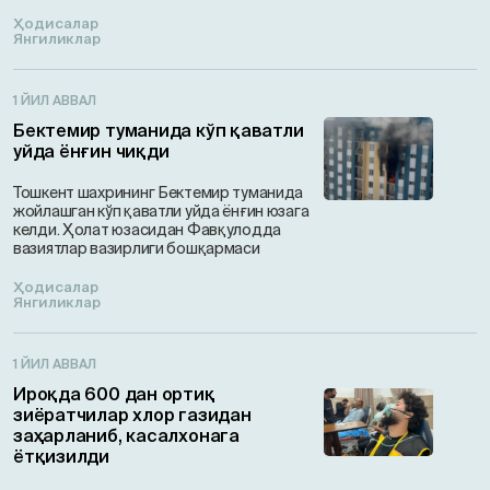
Ҳодисалар
Янгиликлар
1 ЙИЛ АВВАЛ
Бектемир туманида кўп қаватли
уйда ёнғин чиқди
Тошкент шахрининг Бектемир туманида
жойлашган кўп қаватли уйда ёнғин юзага
келди. Ҳолат юзасидан Фавқулодда
вазиятлар вазирлиги бошқармаси
Ҳодисалар
Янгиликлар
1 ЙИЛ АВВАЛ
Ироқда 600 дан ортиқ
зиёратчилар хлор газидан
заҳарланиб, касалхонага
ётқизилди