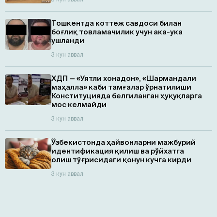
Тошкентда коттеж савдоси билан
боғлиқ товламачилик учун ака-ука
ушланди
3 кун аввал
ХДП — «Уятли хонадон», «Шармандали
маҳалла» каби тамғалар ўрнатилиши
Конституцияда белгиланган ҳуқуқларга
мос келмайди
3 кун аввал
Ўзбекистонда ҳайвонларни мажбурий
идентификация қилиш ва рўйхатга
олиш тўғрисидаги қонун кучга кирди
3 кун аввал