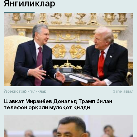
Янгиликлар
Ўзбекистон
Янгиликлар
3 кун аввал
Шавкат Мирзиёев Дональд Трамп билан
телефон орқали мулоқот қилди