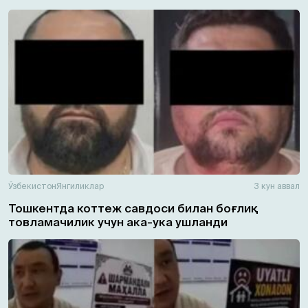
Ўзбекистон
Янгиликлар
3 кун аввал
Тошкентда коттеж савдоси билан боғлиқ
товламачилик учун ака-ука ушланди