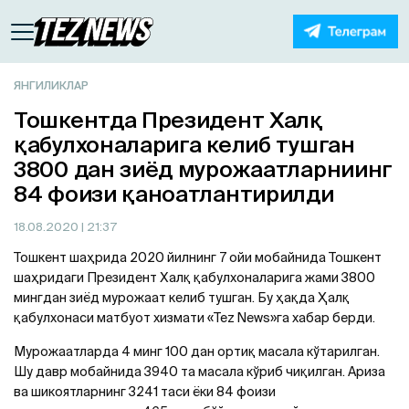
ЯНГИЛИКЛАР
Тошкентда Президент Халқ
қабулхоналарига келиб тушган
3800 дан зиёд мурожаатларниинг
84 фоизи қаноатлантирилди
18.08.2020
| 21:37
Тошкент шаҳрида 2020 йилнинг 7 ойи мобайнида Тошкент
шаҳридаги Президент Халқ қабулхоналарига жами 3800
мингдан зиёд мурожаат келиб тушган. Бу ҳақда Ҳалқ
қабулхонаси матбуот хизмати «Tez News»га хабар берди.
Мурожаатларда 4 минг 100 дан ортиқ масала кўтарилган.
Шу давр мобайнида 3940 та масала кўриб чиқилган. Ариза
ва шикоятларнинг 3241 таси ёки 84 фоизи