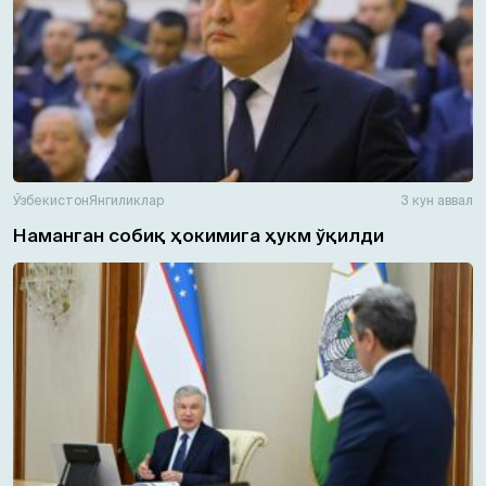
Ўзбекистон
Янгиликлар
3 кун аввал
Наманган собиқ ҳокимига ҳукм ўқилди