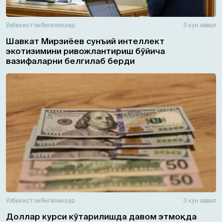
Ўзбекистон
Янгиликлар
3 кун аввал
Шавкат Мирзиёев сунъий интеллект
экотизимини ривожлантириш бўйича
вазифаларни белгилаб берди
Ўзбекистон
Янгиликлар
3 кун аввал
Доллар курси кўтарилишда давом этмоқда