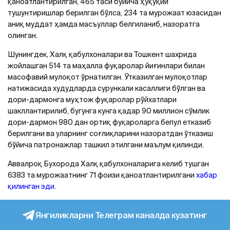
қаноатлантирилган, 465 таси бўйича ҳуқуқий
тушунтиришлар берилган бўлса, 234 та мурожаат юзасидан
аниқ муддат ҳамда масъуллар белгиланиб, назоратга
олинган.
Шунингдек, Халқ қабулхоналари ва Тошкент шахрида
жойлашган 514 та маҳалла фуқаролар йиғинлари билан
масофавий мулоқот ўрнатилган. Ўтказилган мулоқотлар
натижасида худудларда сурункали касаллиги бўлган ва
дори-дармонга муҳтож фуқаролар рўйхатлари
шакллантирилиб, бугунга кунга қадар 90 миллион сўмлик
дори-дармон 980 дан ортиқ фуқароларга бепул етказиб
берилгани ва уларнинг соғлиқларини назоратдан ўтказиш
бўйича патронажлар ташкил этилгани маълум қилинди.
Аввалроқ Бухорода Халқ қабулхоналарига келиб тушган
6383 та мурожаатнинг 71 фоизи қаноатлантирилгани
хабар
қилинган эди.
Янгиликларни Телеграм каналда кузатинг