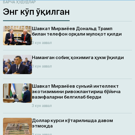
БАРЧА ҲУДУДЛАР
Энг кўп ўқилган
Шавкат Мирзиёев Дональд Трамп
билан телефон орқали мулоқот қилди
3 кун аввал
Наманган собиқ ҳокимига ҳукм ўқилди
3 кун аввал
Шавкат Мирзиёев сунъий интеллект
экотизимини ривожлантириш бўйича
вазифаларни белгилаб берди
3 кун аввал
Доллар курси кўтарилишда давом
этмоқда
3 кун аввал