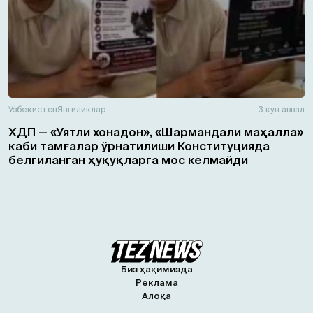
Ўзбекистон
Янгиликлар
3 кун аввал
ХДП — «Уятли хонадон», «Шармандали маҳалла»
каби тамғалар ўрнатилиши Конституцияда
белгиланган ҳуқуқларга мос келмайди
Биз ҳақимизда
Реклама
Алоқа