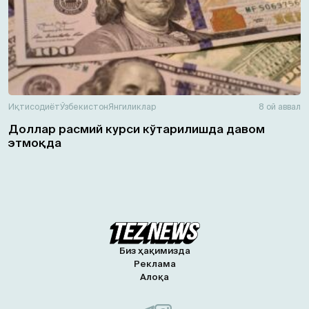
Иқтисодиёт
Ўзбекистон
Янгиликлар
8 ой аввал
Доллар расмий курси кўтарилишда давом
этмоқда
Биз ҳақимизда
Реклама
Алоқа