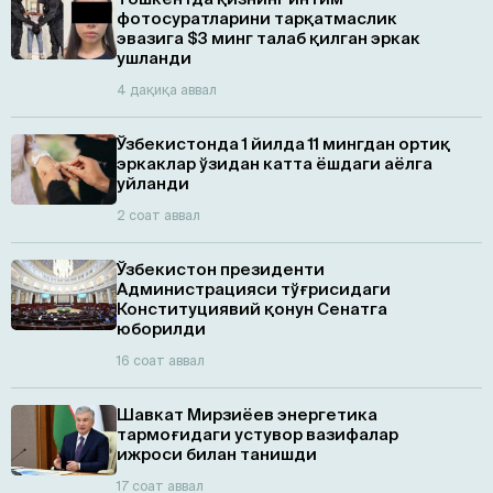
фотосуратларини тарқатмаслик
эвазига $3 минг талаб қилган эркак
ушланди
4 дақиқа аввал
Ўзбекистонда 1 йилда 11 мингдан ортиқ
эркаклар ўзидан катта ёшдаги аёлга
уйланди
2 соат аввал
Ўзбекистон президенти
Администрацияси тўғрисидаги
Конституциявий қонун Сенатга
юборилди
16 соат аввал
Шавкат Мирзиёев энергетика
тармоғидаги устувор вазифалар
ижроси билан танишди
17 соат аввал