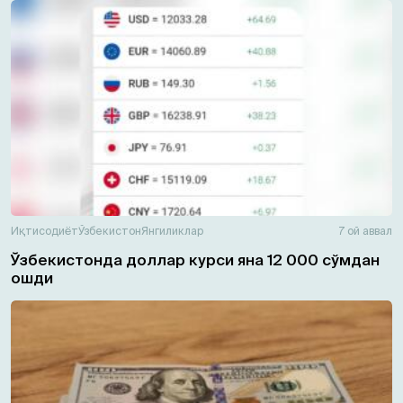
Иқтисодиёт
Ўзбекистон
Янгиликлар
7 ой аввал
Ўзбекистонда доллар курси яна 12 000 сўмдан
ошди