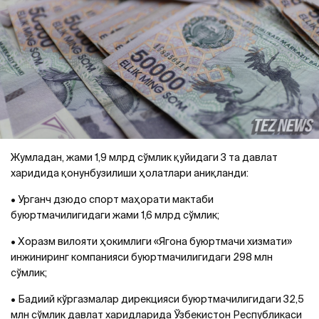
Жумладан, жами 1,9 млрд сўмлик қуйидаги 3 та давлат
харидида қонунбузилиши ҳолатлари аниқланди:
• Урганч дзюдо спорт маҳорати мактаби
буюртмачилигидаги жами 1,6 млрд сўмлик;
• Хоразм вилояти ҳокимлиги «Ягона буюртмачи хизмати»
инжиниринг компанияси буюртмачилигидаги 298 млн
сўмлик;
• Бадиий кўргазмалар дирекцияси буюртмачилигидаги 32,5
млн сўмлик давлат харидларида Ўзбекистон Республикаси