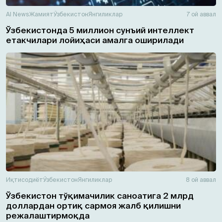
AI News
Жамият
Ўзбекистон
Янгиликлар
7 ой аввал
Ўзбекистонда 5 миллион сунъий интеллект
етакчилари лойиҳаси амалга оширилади
Иқтисодиёт
Ўзбекистон
Янгиликлар
8 ой аввал
Ўзбекистон тўқимачилик саноатига 2 млрд
доллардан ортиқ сармоя жалб қилишни
режалаштирмоқда