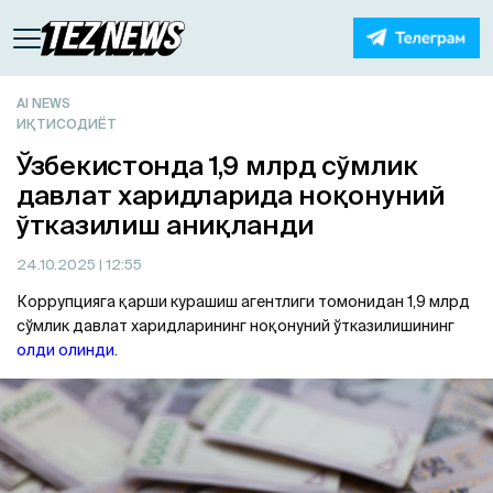
AI NEWS
ИҚТИСОДИЁТ
Ўзбекистонда 1,9 млрд сўмлик
давлат харидларида ноқонуний
ўтказилиш аниқланди
24.10.2025
| 12:55
Коррупцияга қарши курашиш агентлиги томонидан 1,9 млрд
сўмлик давлат харидларининг ноқонуний ўтказилишининг
олди олинди.