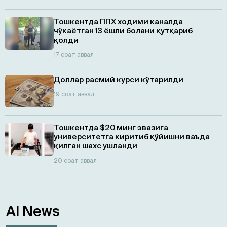
Тошкентда ППХ ходими каналда
чўкаётган 13 ёшли болани қутқариб
қолди
17 соат аввал
Доллар расмий курси кўтарилди
19 соат аввал
Тошкентда $20 минг эвазига
университетга киритиб қўйишни ваъда
қилган шахс ушланди
20 соат аввал
AI News