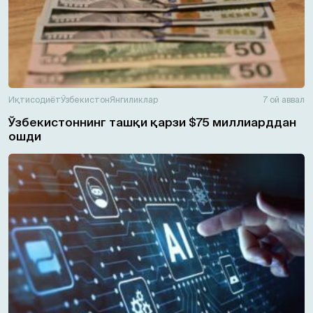
Иқтисодиёт
Ўзбекистон
Янгиликлар
7 ой аввал
Ўзбекистоннинг ташқи қарзи $75 миллиарддан
ошди