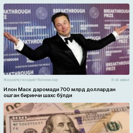
Жаҳон
Иқтисодиёт
Янгиликлар
8 ой аввал
Илон Маск даромади 700 млрд доллардан
ошган биринчи шахс бўлди