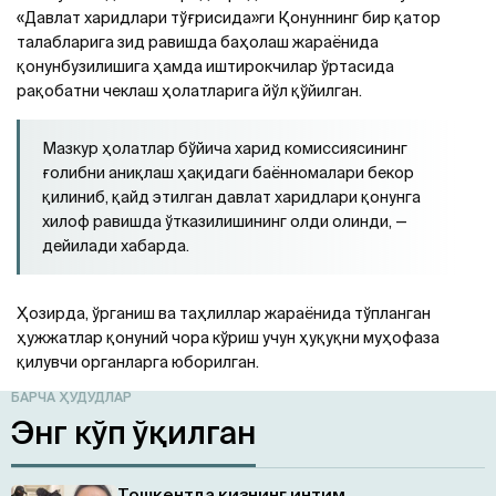
«Давлат харидлари тўғрисида»ги Қонуннинг бир қатор
талабларига зид равишда баҳолаш жараёнида
қонунбузилишига ҳамда иштирокчилар ўртасида
рақобатни чеклаш ҳолатларига йўл қўйилган.
Мазкур ҳолатлар бўйича харид комиссиясининг
ғолибни аниқлаш ҳақидаги баённомалари бекор
қилиниб, қайд этилган давлат харидлари қонунга
хилоф равишда
ўтказилишининг
олди
олинди, —
дейилади хабарда.
Ҳозирда, ўрганиш ва таҳлиллар жараёнида тўпланган
ҳужжатлар қонуний чора кўриш учун ҳуқуқни муҳофаза
қилувчи органларга юборилган.
БАРЧА ҲУДУДЛАР
Энг кўп ўқилган
Тошкентда қизнинг интим