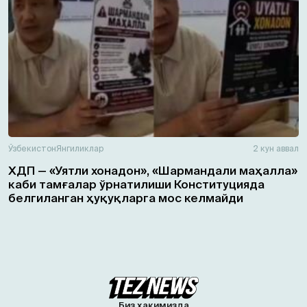
Ўзбекистон
Янгиликлар
2 кун аввал
ХДП — «Уятли хонадон», «Шармандали маҳалла»
каби тамғалар ўрнатилиши Конституцияда
белгиланган ҳуқуқларга мос келмайди
Биз ҳақимизда