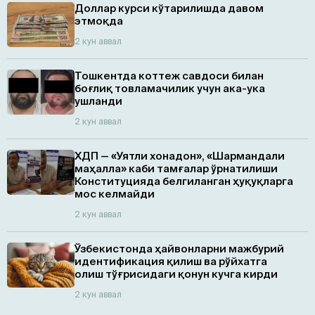
Доллар курси кўтарилишда давом
этмоқда
2 кун аввал
Тошкентда коттеж савдоси билан
боғлиқ товламачилик учун ака-ука
ушланди
2 кун аввал
ХДП — «Уятли хонадон», «Шармандали
маҳалла» каби тамғалар ўрнатилиши
Конституцияда белгиланган ҳуқуқларга
мос келмайди
2 кун аввал
Ўзбекистонда ҳайвонларни мажбурий
идентификация қилиш ва рўйхатга
олиш тўғрисидаги қонун кучга кирди
2 кун аввал