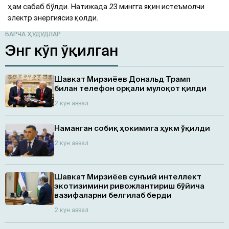
ҳам сабаб бўлди. Натижада 23 мингга яқин истеъмолчи
электр энергиясиз қолди.
БАРЧА ҲУДУДЛАР
Энг кўп ўқилган
Шавкат Мирзиёев Дональд Трамп
билан телефон орқали мулоқот қилди
2 кун аввал
Наманган собиқ ҳокимига ҳукм ўқилди
2 кун аввал
Шавкат Мирзиёев сунъий интеллект
экотизимини ривожлантириш бўйича
вазифаларни белгилаб берди
2 кун аввал