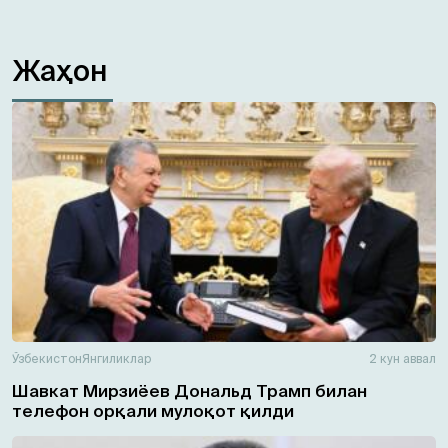
Жаҳон
Ўзбекистон
Янгиликлар
2 кун аввал
Шавкат Мирзиёев Дональд Трамп билан
телефон орқали мулоқот қилди