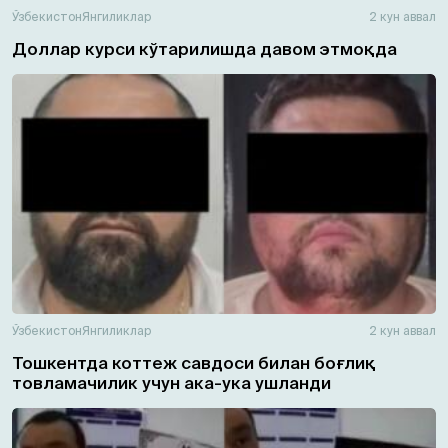
Ўзбекистон
Янгиликлар
2 кун аввал
Доллар курси кўтарилишда давом этмоқда
Ўзбекистон
Янгиликлар
2 кун аввал
Тошкентда коттеж савдоси билан боғлиқ
товламачилик учун ака-ука ушланди