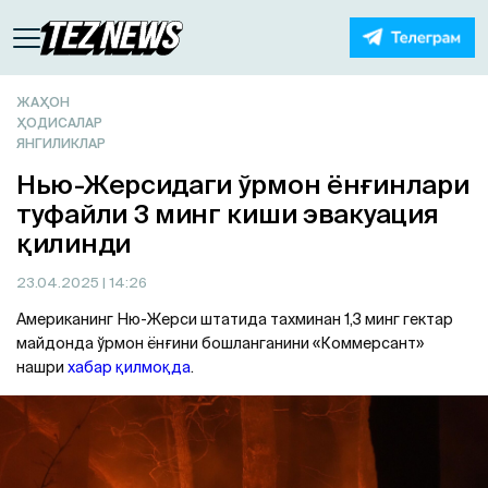
ЖАҲОН
ҲОДИСАЛАР
ЯНГИЛИКЛАР
Нью-Жерсидаги ўрмон ёнғинлари
туфайли 3 минг киши эвакуация
қилинди
23.04.2025
| 14:26
Американинг Ню-Жерси штатида тахминан 1,3 минг гектар
майдонда ўрмон ёнғини бошланганини «Коммерсант»
нашри
хабар қилмоқда
.