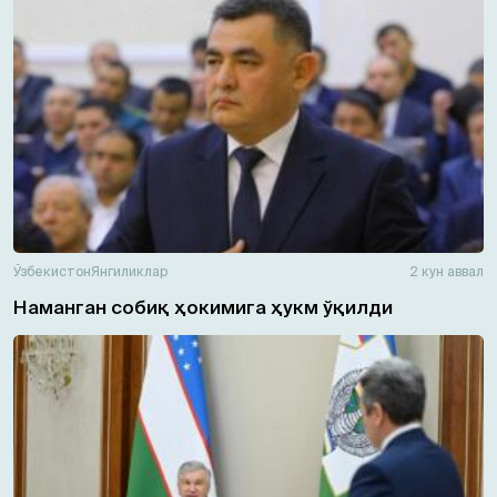
Ўзбекистон
Янгиликлар
2 кун аввал
Наманган собиқ ҳокимига ҳукм ўқилди