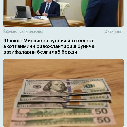
Ўзбекистон
Янгиликлар
2 кун аввал
Шавкат Мирзиёев сунъий интеллект
экотизимини ривожлантириш бўйича
вазифаларни белгилаб берди