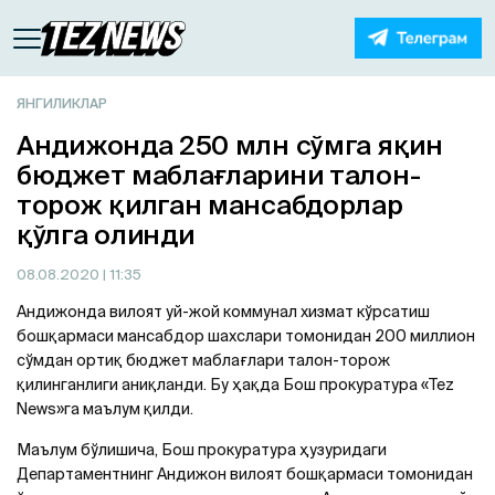
ЯНГИЛИКЛАР
Андижонда 250 млн сўмга яқин
бюджет маблағларини талон-
торож қилган мансабдорлар
қўлга олинди
08.08.2020
| 11:35
Андижонда вилоят уй-жой коммунал хизмат кўрсатиш
бошқармаси мансабдор шахслари томонидан 200 миллион
сўмдан ортиқ бюджет маблағлари талон-торож
қилинганлиги аниқланди. Бу ҳақда Бош прокуратура «Tez
News»га маълум қилди.
Маълум бўлишича, Бош прокуратура ҳузуридаги
Департаментнинг Андижон вилоят бошқармаси томонидан