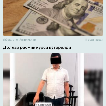
Ўзбекистон
Янгиликлар
11 соат аввал
Доллар расмий курси кўтарилди