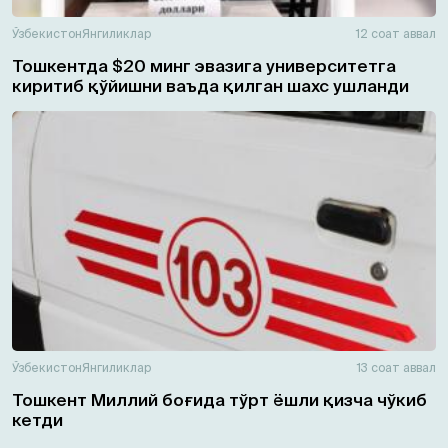
Ўзбекистон
Янгиликлар
12 соат аввал
Тошкентда $20 минг эвазига университетга
киритиб қўйишни ваъда қилган шахс ушланди
Ўзбекистон
Янгиликлар
13 соат аввал
Тошкент Миллий боғида тўрт ёшли қизча чўкиб
кетди