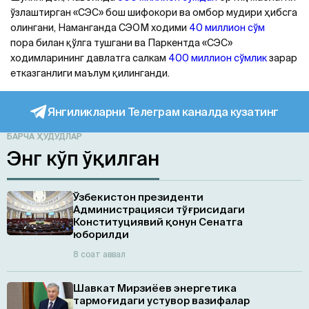
ўзлаштирган «СЭС» бош шифокори ва омбор мудири ҳибсга
олингани, Наманганда СЭОМ ходими
40 миллион сўм
пора билан қўлга тушгани ва Паркентда «СЭС»
ходимларининг давлатга салкам
400 миллион сўмлик
зарар
етказганлиги маълум қилинганди.
Янгиликларни Телеграм каналда кузатинг
БАРЧА ҲУДУДЛАР
Энг кўп ўқилган
Ўзбекистон президенти
Администрацияси тўғрисидаги
Конституциявий қонун Сенатга
юборилди
8 соат аввал
Шавкат Мирзиёев энергетика
тармоғидаги устувор вазифалар