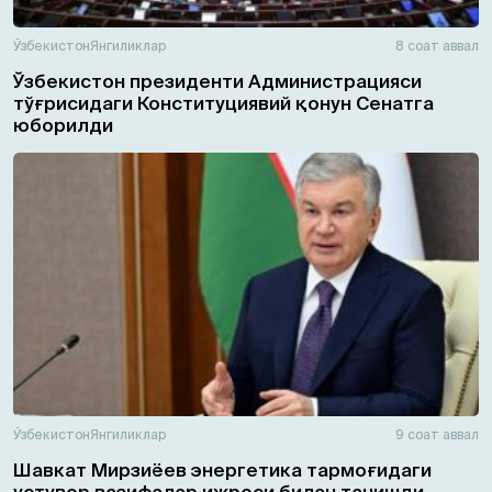
Ўзбекистон
Янгиликлар
8 соат аввал
Ўзбекистон президенти Администрацияси
тўғрисидаги Конституциявий қонун Сенатга
юборилди
Ўзбекистон
Янгиликлар
9 соат аввал
Шавкат Мирзиёев энергетика тармоғидаги
устувор вазифалар ижроси билан танишди