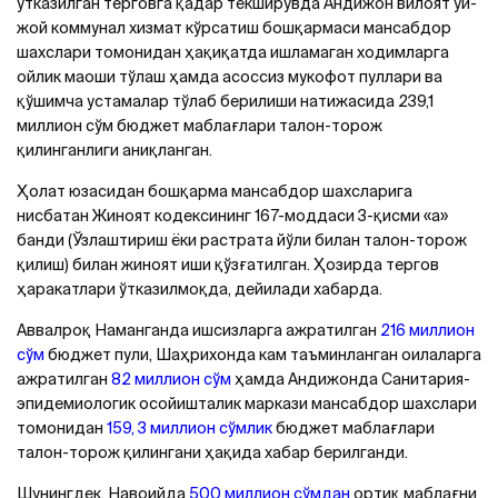
ўтказилган терговга қадар текширувда Андижон вилоят уй-
жой коммунал хизмат кўрсатиш бошқармаси мансабдор
шахслари томонидан ҳақиқатда ишламаган ходимларга
ойлик маоши тўлаш ҳамда асоссиз мукофот пуллари ва
қўшимча устамалар тўлаб берилиши натижасида 239,1
миллион сўм бюджет маблағлари талон-торож
қилинганлиги аниқланган.
Ҳолат юзасидан бошқарма мансабдор шахсларига
нисбатан Жиноят кодексининг 167-моддаси 3-қисми «а»
банди (Ўзлаштириш ёки растрата йўли билан талон-торож
қилиш) билан жиноят иши қўзғатилган. Ҳозирда тергов
ҳаракатлари ўтказилмоқда, дейилади хабарда.
Аввалроқ Наманганда ишсизларга ажратилган
216 миллион
сўм
бюджет пули, Шаҳрихонда кам таъминланган оилаларга
ажратилган
82 миллион сўм
ҳамда Aндижонда Санитария-
эпидемиологик осойишталик маркази мансабдор шахслари
томонидан
159, 3 миллион сўмлик
бюджет маблағлари
талон-торож қилингани ҳақида хабар берилганди.
Шунингдек, Навоийда
500 миллион сўмдан
ортиқ маблағни