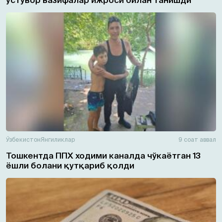
Ўзбекистон
Янгиликлар
9 соат аввал
Тошкентда ППХ ходими каналда чўкаётган 13
ёшли болани қутқариб қолди