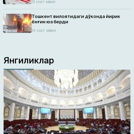
13 соат аввал
Тошкент вилоятидаги дўконда йирик
ёнғин юз берди
14 соат аввал
Янгиликлар