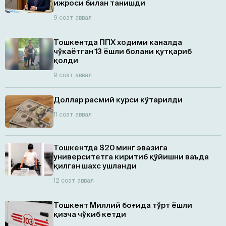
ижроси билан танишди
9 соат аввал
Тошкентда ППХ ходими каналда
чўкаётган 13 ёшли болани қутқариб
қолди
9 соат аввал
Доллар расмий курси кўтарилди
11 соат аввал
Тошкентда $20 минг эвазига
университетга киритиб қўйишни ваъда
қилган шахс ушланди
12 соат аввал
Тошкент Миллий боғида тўрт ёшли
қизча чўкиб кетди