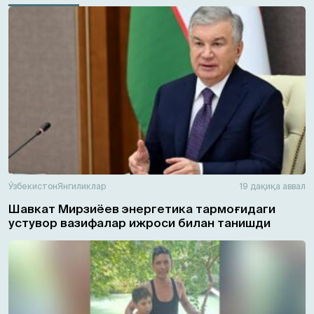
Ўзбекистон
Янгиликлар
19 дақиқа аввал
Шавкат Мирзиёев энергетика тармоғидаги
устувор вазифалар ижроси билан танишди