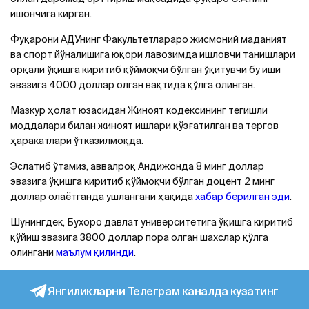
ишончига кирган.
Фуқарони AДУнинг Факультетлараро жисмоний маданият
ва спорт йўналишига юқори лавозимда ишловчи танишлари
орқали ўқишга киритиб қўймоқчи бўлган ўқитувчи бу иши
эвазига 4000 доллар олган вақтида қўлга олинган.
Мазкур ҳолат юзасидан Жиноят кодексининг тегишли
моддалари билан жиноят ишлари қўзғатилган ва тергов
ҳаракатлари ўтказилмоқда.
Эслатиб ўтамиз, аввалроқ Aндижонда 8 минг доллар
эвазига ўқишга киритиб қўймоқчи бўлган доцент 2 минг
доллар олаётганда ушлангани ҳақида
хабар берилган эди
.
Шунингдек, Бухоро давлат университетига ўқишга киритиб
қўйиш эвазига 3800 доллар пора олган шахслар қўлга
олингани
маълум қилинди
.
Янгиликларни Телеграм каналда кузатинг