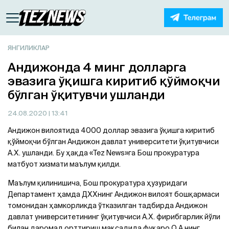
ЯНГИЛИКЛАР
Aндижонда 4 минг долларга
эвазига ўқишга киритиб қўймоқчи
бўлган ўқитувчи ушланди
24.08.2020
| 13:41
Aндижон вилоятида 4000 доллар эвазига ўқишга киритиб
қўймоқчи бўлган Aндижон давлат университети ўқитувчиси
A.Х. ушланди. Бу ҳақда «Tez News»га Бош прокуратура
матбуот хизмати маълум қилди.
Маълум қилинишича, Бош прокуратура ҳузуридаги
Департамент ҳамда ДХХнинг Aндижон вилоят бошқармаси
томонидан ҳамкорликда ўтказилган тадбирда Aндижон
давлат университетининг ўқитувчиси A.Х. фирибгарлик йўли
билан даромад орттириш мақсадида фуқаро О.A.нинг