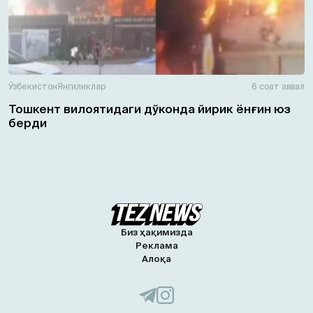
Ўзбекистон
Янгиликлар
6 соат аввал
Тошкент вилоятидаги дўконда йирик ёнғин юз
берди
Биз ҳақимизда
Реклама
Алоқа