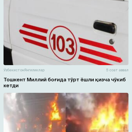
Ўзбекистон
Янгиликлар
5 соат аввал
Тошкент Миллий боғида тўрт ёшли қизча чўкиб
кетди