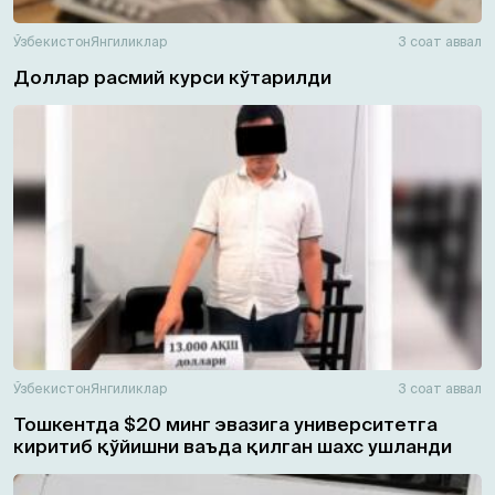
Ўзбекистон
Янгиликлар
3 соат аввал
Доллар расмий курси кўтарилди
Ўзбекистон
Янгиликлар
3 соат аввал
Тошкентда $20 минг эвазига университетга
киритиб қўйишни ваъда қилган шахс ушланди