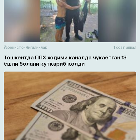
Ўзбекистон
Янгиликлар
1 соат аввал
Тошкентда ППХ ходими каналда чўкаётган 13
ёшли болани қутқариб қолди