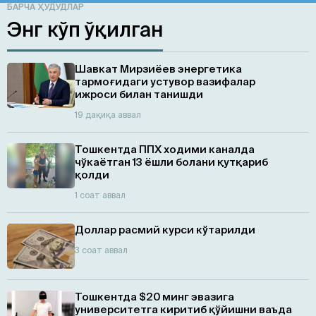
БАРЧА ҲУДУДЛАР
Энг кўп ўқилган
Шавкат Мирзиёев энергетика
тармоғидаги устувор вазифалар
ижроси билан танишди
19 дақиқа аввал
Тошкентда ППХ ходими каналда
чўкаётган 13 ёшли болани қутқариб
қолди
1 соат аввал
Доллар расмий курси кўтарилди
3 соат аввал
Тошкентда $20 минг эвазига
университетга киритиб қўйишни ваъда