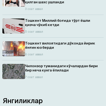
қилган шахс ушланди
3 соат аввал
Тошкент Миллий боғида тўрт ёшли
қизча чўкиб кетди
5 соат аввал
Тошкент вилоятидаги дўконда йирик
ёнғин юз берди
6 соат аввал
Чилонзор туманидаги кўчалардан бири
бир неча кунга ёпилади
7 соат аввал
Янгиликлар