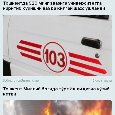
Тошкентда $20 минг эвазига университетга
киритиб қўйишни ваъда қилган шахс ушланди
Ўзбекистон
Янгиликлар
2 соат аввал
Тошкент Миллий боғида тўрт ёшли қизча чўкиб
кетди