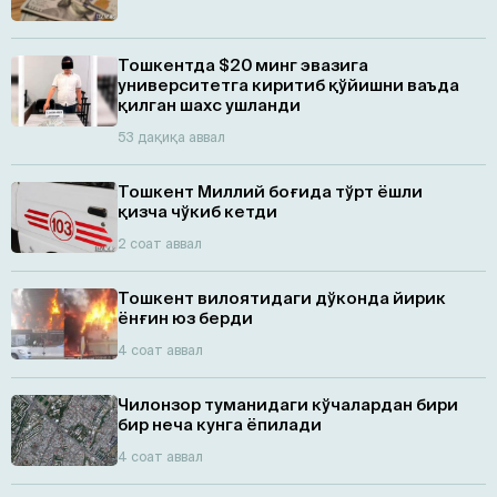
Тошкентда $20 минг эвазига
университетга киритиб қўйишни ваъда
қилган шахс ушланди
53 дақиқа аввал
Тошкент Миллий боғида тўрт ёшли
қизча чўкиб кетди
2 соат аввал
Тошкент вилоятидаги дўконда йирик
ёнғин юз берди
4 соат аввал
Чилонзор туманидаги кўчалардан бири
бир неча кунга ёпилади
4 соат аввал