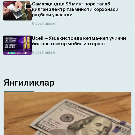
Самарқандда $5 минг пора талаб
қилган электр таъминоти корхонаси
раҳбари ушланди
6 соат аввал
Ucell — Ўзбекистонда кетма-кет учинчи
йил энг тезкор мобил интернет
6 соат аввал
Янгиликлар