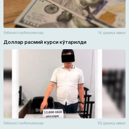
Ўзбекистон
Янгиликлар
14 дақиқа аввал
Доллар расмий курси кўтарилди
Ўзбекистон
Янгиликлар
53 дақиқа аввал