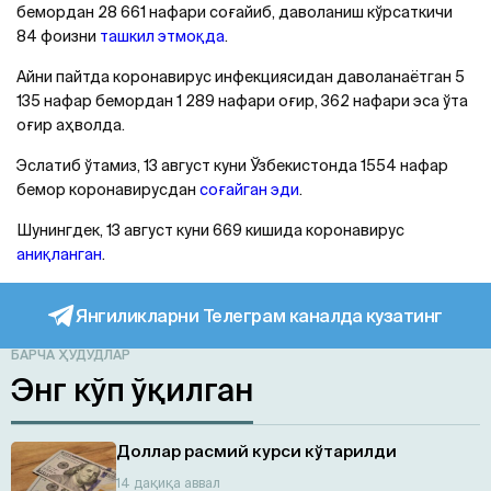
бемордан 28 661 нафари соғайиб, даволаниш кўрсаткичи
84 фоизни
ташкил этмоқда
.
Айни пайтда коронавирус инфекциясидан даволанаётган 5
135 нафар бемордан 1 289 нафари оғир, 362 нафари эса ўта
оғир аҳволда.
Эслатиб ўтамиз, 13 август куни Ўзбекистонда 1554 нафар
бемор коронавирусдан
соғайган эди
.
Шунингдек, 13 август куни 669 кишида коронавирус
аниқланган
.
Янгиликларни Телеграм каналда кузатинг
БАРЧА ҲУДУДЛАР
Энг кўп ўқилган
Доллар расмий курси кўтарилди
14 дақиқа аввал