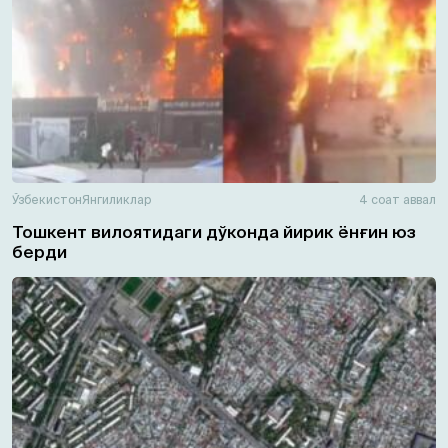
Ўзбекистон
Янгиликлар
4 соат аввал
Тошкент вилоятидаги дўконда йирик ёнғин юз
берди