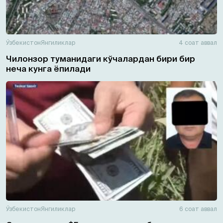
Ўзбекистон
Янгиликлар
4 соат аввал
Чилонзор туманидаги кўчалардан бири бир
неча кунга ёпилади
Ўзбекистон
Янгиликлар
6 соат аввал