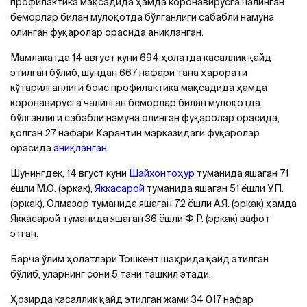
профилактика мақсадида ҳамда коронавирусга чалинган
беморлар билан мулоқотда бўлганлиги сабабли намуна
олинган фуқаролар орасида аниқланган.
Мамлакатда 14 август куни 694 ҳолатда касаллик қайд
этилган бўлиб, шундан 667 нафари тана ҳарорати
кўтарилганлиги боис профилактика мақсадида ҳамда
коронавирусга чалинган беморлар билан мулоқотда
бўлганлиги сабабли намуна олинган фуқаролар орасида,
қолган 27 нафари Карантин марказидаги фуқаролар
орасида
аниқланган
.
Шунингдек, 14 вгуст куни
Шайхонтоҳур
туманида яшаган 71
ёшли М.О. (эркак),
Яккасарой
туманида яшаган 51 ёшли У.П.
(эркак), Олмазор туманида яшаган 72 ёшли А.Я. (эркак) ҳамда
Яккасарой туманида яшаган 36 ёшли Ф.Р. (эркак) вафот
этган.
Барча ўлим ҳолатлари Тошкент шаҳрида қайд этилган
бўлиб, уларнинг сони 5 тани ташкил этади.
Ҳозирда касаллик қайд этилган жами 34 017 нафар