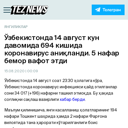
ЯНГИЛИКЛАР
Ўзбекистонда 14 август кун
давомида 694 кишида
коронавирус аниқланди. 5 нафар
бемор вафот этди
15.08.2020
| 00:09
Ўзбекистонда 14 август соат 23:30 ҳолатига кўра,
Ўзбекистонда коронавирус инфекцияси қайд этилганлар
сони 34 017 (+196) нафарни ташкил этмоқда. Бу ҳақида
соғлиқни сақлаш вазирлиги
хабар берди
.
Маълум қилинишича, янги касалланиш ҳолатларининг 194
нафари Тошкент шаҳрида ҳамда 2 нафари Фарғона
вилоятида тана ҳарорати кўтарилганлиги боис