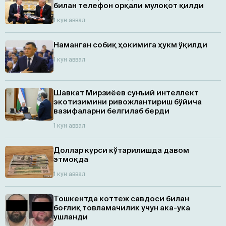
билан телефон орқали мулоқот қилди
1 кун аввал
Наманган собиқ ҳокимига ҳукм ўқилди
1 кун аввал
Шавкат Мирзиёев сунъий интеллект
экотизимини ривожлантириш бўйича
вазифаларни белгилаб берди
1 кун аввал
Доллар курси кўтарилишда давом
этмоқда
1 кун аввал
Тошкентда коттеж савдоси билан
боғлиқ товламачилик учун ака-ука
ушланди