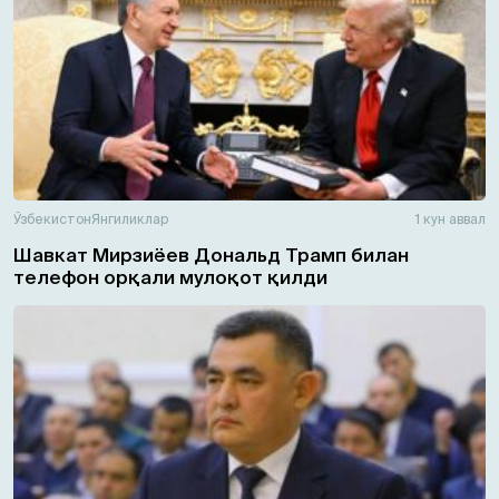
Ўзбекистон
Янгиликлар
1 кун аввал
Шавкат Мирзиёев Дональд Трамп билан
телефон орқали мулоқот қилди