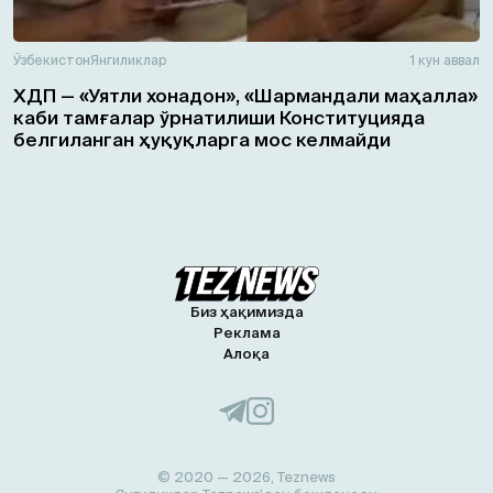
Ўзбекистон
Янгиликлар
1 кун аввал
ХДП — «Уятли хонадон», «Шармандали маҳалла»
каби тамғалар ўрнатилиши Конституцияда
белгиланган ҳуқуқларга мос келмайди
Биз ҳақимизда
Реклама
Алоқа
© 2020 — 2026, Teznews