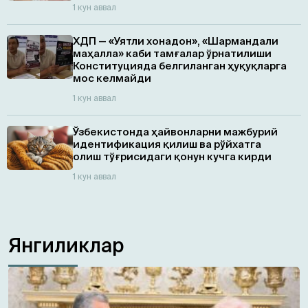
1 кун аввал
ХДП — «Уятли хонадон», «Шармандали
маҳалла» каби тамғалар ўрнатилиши
Конституцияда белгиланган ҳуқуқларга
мос келмайди
1 кун аввал
Ўзбекистонда ҳайвонларни мажбурий
идентификация қилиш ва рўйхатга
олиш тўғрисидаги қонун кучга кирди
1 кун аввал
Янгиликлар