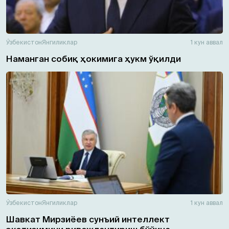
Ўзбекистон
Янгиликлар
1 кун аввал
Наманган собиқ ҳокимига ҳукм ўқилди
Ўзбекистон
Янгиликлар
1 кун аввал
Шавкат Мирзиёев сунъий интеллект