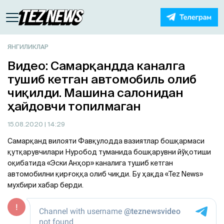
ЯНГИЛИКЛАР
Видео: Самарқандда каналга
тушиб кетган автомобиль олиб
чиқилди. Машина салонидан
ҳайдовчи топилмаган
15.08.2020
| 14:29
Самарқанд вилояти Фавқулодда вазиятлар бошқармаси
қутқарувчилари Нуробод туманида бошқарувни йўқотиши
оқибатида «Эски Анҳор» каналига тушиб кетган
автомобилни қирғоққа олиб чиқди. Бу ҳақда «Tez News»
мухбири хабар берди.