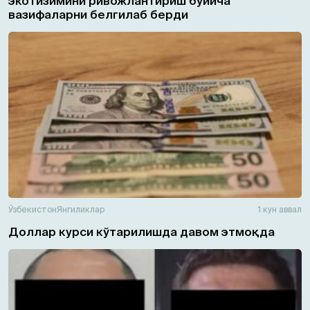
экотизимини ривожлантириш бўйича
вазифаларни белгилаб берди
Ўзбекистон
Янгиликлар
1 кун аввал
Доллар курси кўтарилишда давом этмоқда