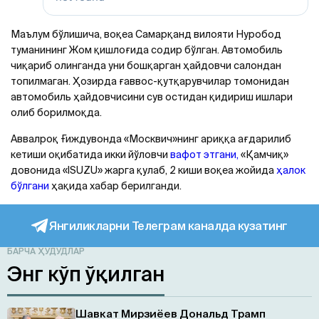
Маълум бўлишича, воқеа Самарқанд вилояти Нуробод
туманининг Жом қишлоғида содир бўлган. Автомобиль
чиқариб олинганда уни бошқарган ҳайдовчи салондан
топилмаган. Ҳозирда ғаввос-қутқарувчилар томонидан
автомобиль ҳайдовчисини сув остидан қидириш ишлари
олиб борилмоқда.
Аввалроқ Ғиждувонда «Москвич»нинг ариққа ағдарилиб
кетиши оқибатида икки йўловчи
вафот этгани,
«Қамчиқ»
довонида «ISUZU» жарга қулаб, 2 киши воқеа жойида
ҳалок
бўлгани
ҳақида хабар берилганди.
Янгиликларни Телеграм каналда кузатинг
БАРЧА ҲУДУДЛАР
Энг кўп ўқилган
Шавкат Мирзиёев Дональд Трамп