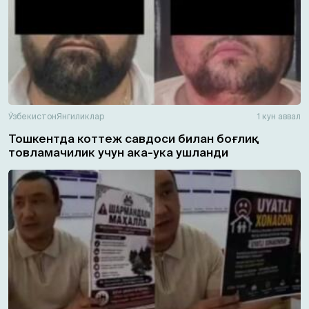
Ўзбекистон
Янгиликлар
1 кун аввал
Тошкентда коттеж савдоси билан боғлиқ
товламачилик учун ака-ука ушланди