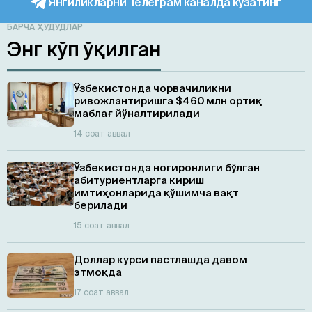
Янгиликларни Телеграм каналда кузатинг
БАРЧА ҲУДУДЛАР
Энг кўп ўқилган
Ўзбекистонда чорвачиликни
ривожлантиришга $460 млн ортиқ
маблағ йўналтирилади
14 соат аввал
Ўзбекистонда ногиронлиги бўлган
абитуриентларга кириш
имтиҳонларида қўшимча вақт
берилади
15 соат аввал
Доллар курси пастлашда давом
этмоқда
17 соат аввал