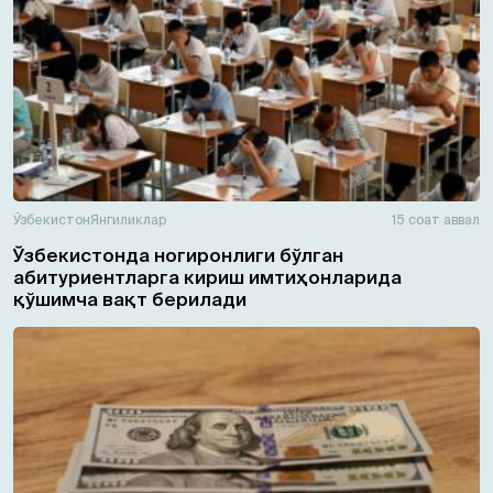
Ўзбекистон
Янгиликлар
15 соат аввал
Ўзбекистонда ногиронлиги бўлган
абитуриентларга кириш имтиҳонларида
қўшимча вақт берилади