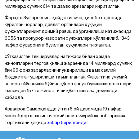
миллиард сўмлик 614 та даъво аризалари киритилган.
Фарҳод Зуфаровнинг қайд этишича, ҳисобот даврида
кўрилган чоралар, давлат органлари ҳуқуқий
ҳужжатларининг доимий равишда ўрганилиши натижасида
6056 та прокурор назорати ҳужжатлари қўлланилиб, 1343
нафар фуқаронинг бузилган ҳуқуқлари тикланган.
«Ўтказилган текширувлар натижаси билан ҳамда
жиноятларни тергов қилиш жараёнида 14 миллиард сўмлик
ёки 96 фоиз зарарларнинг ундирилиши ва маҳаллий
бюджетга туширилиши таъминланган. Фақатгина умумий
назорат йўналиши бўйича қўпол қонун бузилиши ҳолатлари
юзасидан 157 та жиноят иши қўзғатилган», дейилади
хабарда.
Аввалроқ Самарқандда ўтган 6 ой давомида 19 нафар
мансабдор шахс интизомий ва маъмурий жавобгарликка
тортилгани ҳақида
хабар берилганди.