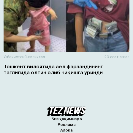
Ўзбекистон
Янгиликлар
20 соат аввал
Тошкент вилоятида аёл фарзандининг
таглигида олтин олиб чиқишга уринди
Биз ҳақимизда
Реклама
Алоқа