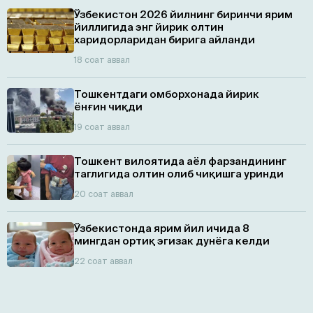
Ўзбекистон 2026 йилнинг биринчи ярим
йиллигида энг йирик олтин
харидорларидан бирига айланди
18 соат аввал
Тошкентдаги омборхонада йирик
ёнғин чиқди
19 соат аввал
Тошкент вилоятида аёл фарзандининг
таглигида олтин олиб чиқишга уринди
20 соат аввал
Ўзбекистонда ярим йил ичида 8
мингдан ортиқ эгизaк дунёга келди
22 соат аввал