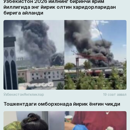
Ўзбекистон 2026 йилнинг биринчи ярим
йиллигида энг йирик олтин харидорларидан
бирига айланди
Ўзбекистон
Янгиликлар
19 соат аввал
Тошкентдаги омборхонада йирик ёнғин чиқди