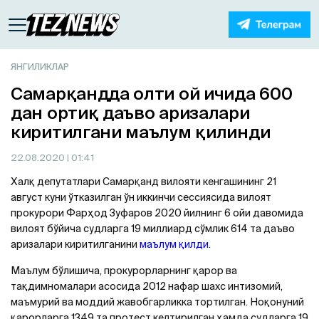
ЯНГИЛИКЛАР
Самарқандда олти ой ичида 600
дан ортиқ даъво аризалари
киритилгани маълум қилинди
22.08.2020
| 01:41
Халқ депутатлари Самарқанд вилояти кенгашининг 21
август куни ўтказилган ўн иккинчи сессиясида вилоят
прокурори Фарҳод Зуфаров 2020 йилнинг 6 ойи давомида
вилоят бўйича судларга 19 миллиард сўмлик 614 та даъво
аризалари киритилганини
маълум қилди
.
Маълум бўлишича, прокурорларнинг қарор ва
тақдимномалари асосида 2012 нафар шахс интизомий,
маъмурий ва моддий жавобгарликка тортилган. Ноқонуний
қарорларга 1349 та протест келтирилган ҳамда судларга 19