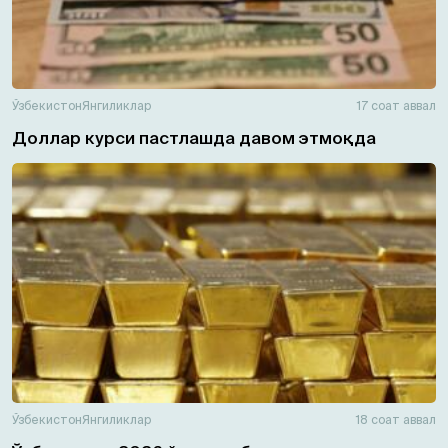
Ўзбекистон
Янгиликлар
17 соат аввал
Доллар курси пастлашда давом этмоқда
Ўзбекистон
Янгиликлар
18 соат аввал