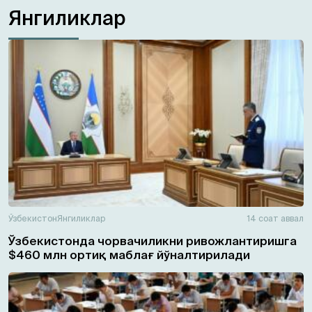
Янгиликлар
Ўзбекистон
Янгиликлар
14 соат аввал
Ўзбекистонда чорвачиликни ривожлантиришга
$460 млн ортиқ маблағ йўналтирилади