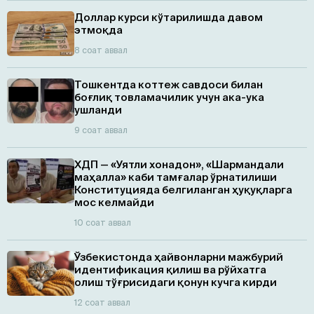
Доллар курси кўтарилишда давом
этмоқда
8 соат аввал
Тошкентда коттеж савдоси билан
боғлиқ товламачилик учун ака-ука
ушланди
9 соат аввал
ХДП — «Уятли хонадон», «Шармандали
маҳалла» каби тамғалар ўрнатилиши
Конституцияда белгиланган ҳуқуқларга
мос келмайди
10 соат аввал
Ўзбекистонда ҳайвонларни мажбурий
идентификация қилиш ва рўйхатга
олиш тўғрисидаги қонун кучга кирди
12 соат аввал