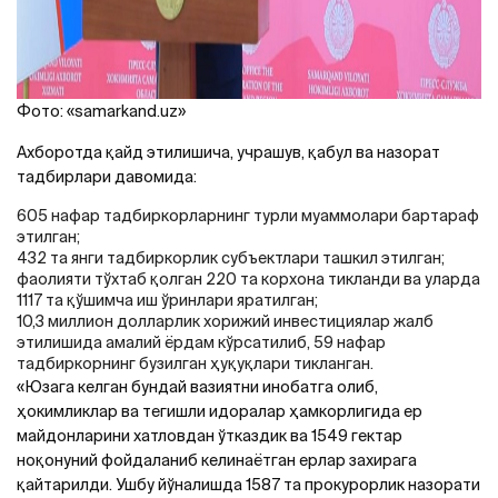
Фото: «samarkand.uz»
Ахборотда қайд этилишича, учрашув, қабул ва назорат
тадбирлари давомида:
605 нафар тадбиркорларнинг турли муаммолари бартараф
этилган;
432 та янги тадбиркорлик субъектлари ташкил этилган;
фаолияти тўхтаб қолган 220 та корхона тикланди ва уларда
1117 та қўшимча иш ўринлари яратилган;
10,3 миллион долларлик хорижий инвестициялар жалб
этилишида амалий ёрдам кўрсатилиб, 59 нафар
тадбиркорнинг бузилган ҳуқуқлари тикланган.
«Юзага келган бундай вазиятни инобатга олиб,
ҳокимликлар ва тегишли идоралар ҳамкорлигида ер
майдонларини хатловдан ўтказдик ва 1549 гектар
ноқонуний фойдаланиб келинаётган ерлар захирага
қайтарилди. Ушбу йўналишда 1587 та прокурорлик назорати