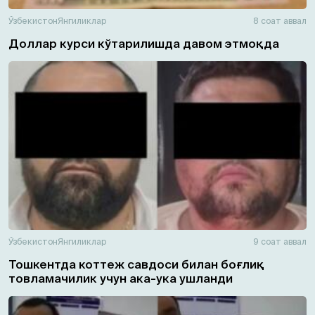
Ўзбекистон
Янгиликлар
8 соат аввал
Доллар курси кўтарилишда давом этмоқда
Ўзбекистон
Янгиликлар
9 соат аввал
Тошкентда коттеж савдоси билан боғлиқ
товламачилик учун ака-ука ушланди