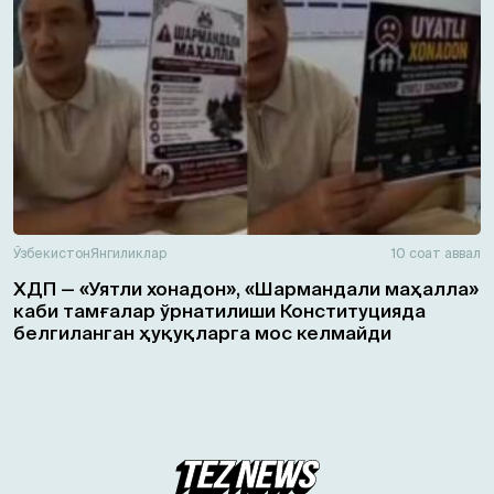
Ўзбекистон
Янгиликлар
10 соат аввал
ХДП — «Уятли хонадон», «Шармандали маҳалла»
каби тамғалар ўрнатилиши Конституцияда
белгиланган ҳуқуқларга мос келмайди