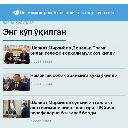
Янгиликларни Телеграм каналда кузатинг
БАРЧА ҲУДУДЛАР
Энг кўп ўқилган
Шавкат Мирзиёев Дональд Трамп
билан телефон орқали мулоқот қилди
6 соат аввал
Наманган собиқ ҳокимига ҳукм ўқилди
6 соат аввал
Шавкат Мирзиёев сунъий интеллект
экотизимини ривожлантириш бўйича
вазифаларни белгилаб берди
7 соат аввал