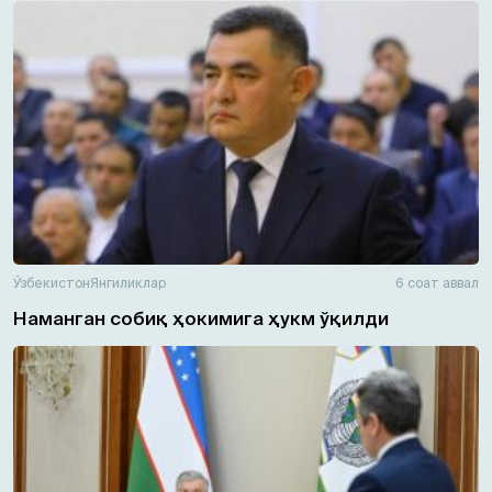
Ўзбекистон
Янгиликлар
6 соат аввал
Наманган собиқ ҳокимига ҳукм ўқилди