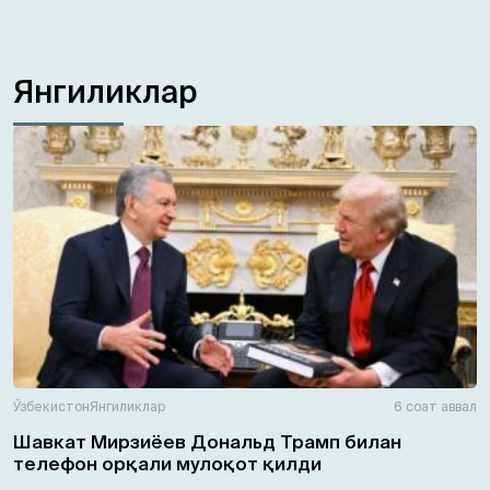
Янгиликлар
Ўзбекистон
Янгиликлар
6 соат аввал
Шавкат Мирзиёев Дональд Трамп билан
телефон орқали мулоқот қилди