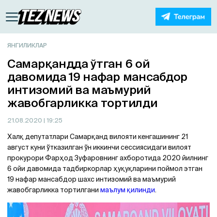
ЯНГИЛИКЛАР
Самарқандда ўтган 6 ой
давомида 19 нафар мансабдор
интизомий ва маъмурий
жавобгарликка тортилди
21.08.2020
| 19:25
Халқ депутатлари Самарқанд вилояти кенгашининг 21
август куни ўтказилган ўн иккинчи сессиясидаги вилоят
прокурори Фарҳод Зуфаровнинг ахборотида 2020 йилнинг
6 ойи давомида тадбиркорлар ҳуқуқларини поймол этган
19 нафар мансабдор шахс интизомий ва маъмурий
жавобгарликка тортилгани
маълум қилинди
.