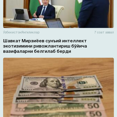
Ўзбекистон
Янгиликлар
7 соат аввал
Шавкат Мирзиёев сунъий интеллект
экотизимини ривожлантириш бўйича
вазифаларни белгилаб берди