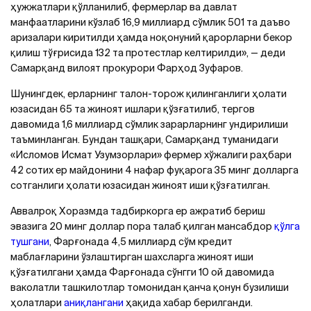
ҳужжатлари қўлланилиб, фермерлар ва давлат
манфаатларини кўзлаб 16,9 миллиард сўмлик 501 та даъво
аризалари киритилди ҳамда ноқонуний қарорларни бекор
қилиш тўғрисида 132 та протестлар келтирилди», — деди
Самарқанд вилоят прокурори Фарҳод Зуфаров.
Шунингдек, ерларнинг талон-торож қилинганлиги ҳолати
юзасидан 65 та жиноят ишлари қўзғатилиб, тергов
давомида 1,6 миллиард сўмлик зарарларнинг ундирилиши
таъминланган. Бундан ташқари, Самарқанд туманидаги
«Исломов Исмат Узумзорлари» фермер хўжалиги раҳбари
42 сотих ер майдонини 4 нафар фуқарога 35 минг долларга
сотганлиги ҳолати юзасидан жиноят иши қўзғатилган.
Аввалроқ Хоразмда тадбиркорга ер ажратиб бериш
эвазига 20 минг доллар пора талаб қилган мансабдор
қўлга
тушгани
, Фарғонада 4,5 миллиард сўм кредит
маблағларини ўзлаштирган шахсларга жиноят иши
қўзғатилгани ҳамда Фарғонада сўнгги 10 ой давомида
ваколатли ташкилотлар томонидан қанча қонун бузилиши
ҳолатлари
аниқлангани
ҳақида хабар берилганди.