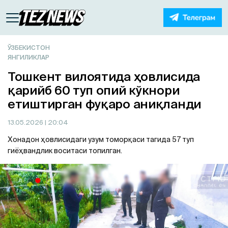
ЎЗБЕКИСТОН
ЯНГИЛИКЛАР
Тошкент вилоятида ҳовлисида
қарийб 60 туп опий кўкнори
етиштирган фуқаро аниқланди
13.05.2026
| 20:04
Хонадон ҳовлисидаги узум томорқаси тагида 57 туп
гиёҳвандлик воситаси топилган.