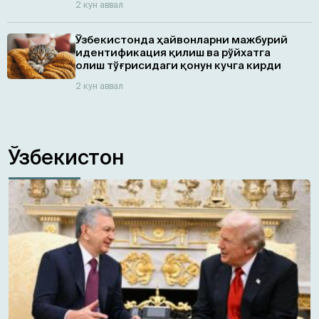
2 кун аввал
Ўзбекистонда ҳайвонларни мажбурий
идентификация қилиш ва рўйхатга
олиш тўғрисидаги қонун кучга кирди
2 кун аввал
Ўзбекистон