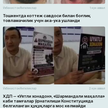
Ўзбекистон
Янгиликлар
1 кун аввал
Тошкентда коттеж савдоси билан боғлиқ
товламачилик учун ака-ука ушланди
Ўзбекистон
Янгиликлар
2 кун аввал
ХДП — «Уятли хонадон», «Шармандали маҳалла»
каби тамғалар ўрнатилиши Конституцияда
белгиланган ҳуқуқларга мос келмайди