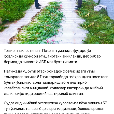
Тошкент вилоятининг Пскент туманида фуқаро ўз
ҳовлисида кўкнори етиштиргани аниқланди, деб хабар
бермоқда вилоят ИИББ матбуот хизмати.
Натижада ушбу уй эгаси хонадон ҳовлисидаги узум
томорқаси тагида 57 туп таркибида гиёҳвандлик воситаси
бўлган ўсимликларни парваришлаб, етиштириб
келаётганлиги аниқланиб, холислар иштирокида ашёвий
далил сифатида расмийлаштирилиб олинган.
Судга оид кимёвий экспертиза хулосасига кўра олинган 57
туп ўсимлик танаси, барглари, илдизлари, бошоқларидан