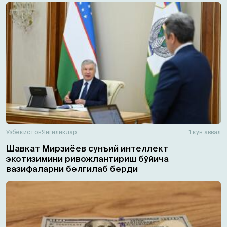
Ўзбекистон
Янгиликлар
1 кун аввал
Шавкат Мирзиёев сунъий интеллект
экотизимини ривожлантириш бўйича
вазифаларни белгилаб берди