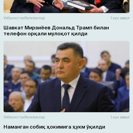
Ўзбекистон
Янгиликлар
1 кун аввал
Шавкат Мирзиёев Дональд Трамп билан
телефон орқали мулоқот қилди
Ўзбекистон
Янгиликлар
1 кун аввал
Наманган собиқ ҳокимига ҳукм ўқилди