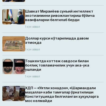
Шавкат Мирзиёев сунъий интеллект
экотизимини ривожлантириш бўйича
вазифаларни белгилаб берди
1 кун аввал
Доллар курси кўтарилишда давом
этмоқда
1 кун аввал
Тошкентда коттеж савдоси билан
боғлиқ товламачилик учун ака-ука
ушланди
1 кун аввал
ХДП — «Уятли хонадон», «Шармандали
маҳалла» каби тамғалар ўрнатилиши
Конституцияда белгиланган ҳуқуқларга
мос келмайди