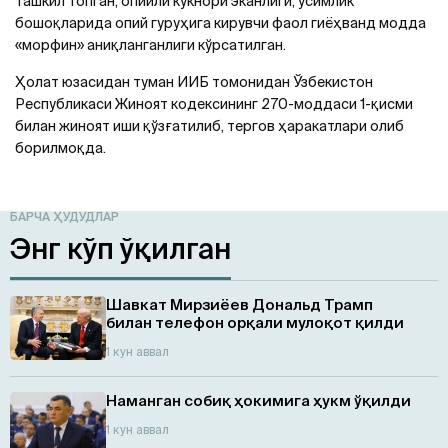
ташкил топган, опийли кўкнори эканлиги, ўсимлик
бошоқларида опий гуруҳига кирувчи фаол гиёҳванд модда
«морфин» аниқланганлиги кўрсатилган.
Ҳолат юзасидан туман ИИБ томонидан Ўзбекистон
Республикаси Жиноят кодексининг 270-моддаси 1-қисми
билан жиноят иши қўзғатилиб, тергов ҳаракатлари олиб
борилмоқда.
БАРЧА ҲУДУДЛАР
Энг кўп ўқилган
Шавкат Мирзиёев Дональд Трамп
билан телефон орқали мулоқот қилди
1 кун аввал
Наманган собиқ ҳокимига ҳукм ўқилди
1 кун аввал