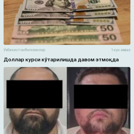
Ўзбекистон
Янгиликлар
1 кун аввал
Доллар курси кўтарилишда давом этмоқда