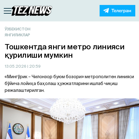
ЎЗБЕКИСТОН
ЯНГИЛИКЛАР
Тошкентда янги метро линияси
қурилиши мумкин
13.05.2026
| 20:59
«Мингўрик – Чилонзор буюм бозори» метрополитен линияси
бўйича лойиҳа баҳолаш ҳужжатларини ишлаб чиқиш
режалаштирилган.