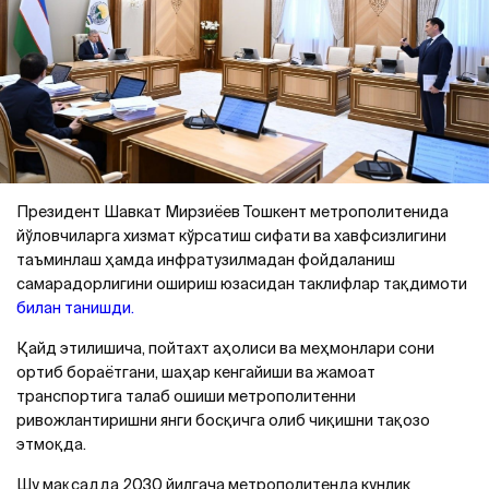
Президент Шавкат Мирзиёев Тошкент метрополитенида
йўловчиларга хизмат кўрсатиш сифати ва хавфсизлигини
таъминлаш ҳамда инфратузилмадан фойдаланиш
самарадорлигини ошириш юзасидан таклифлар тақдимоти
билан танишди.
Қайд этилишича, пойтахт аҳолиси ва меҳмонлари сони
ортиб бораётгани, шаҳар кенгайиши ва жамоат
транспортига талаб ошиши метрополитенни
ривожлантиришни янги босқичга олиб чиқишни тақозо
этмоқда.
Шу мақсадда 2030 йилгача метрополитенда кунлик