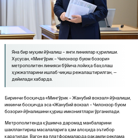
Яна бир муҳим йўналиш – янги линиялар қурилиши.
Хусусан, «Мингўрик – Чилонзор буюм бозори»
метрополитен линияси бўйича лойиҳа баҳолаш
ҳужжатларини ишлаб чиқиш режалаштирилган, —
дейилади хабарда.
Биринчи босқичда «Мингўрик – Жанубий вокзал» йўналиши,
иккинчи босқичда эса «Жанубий вокзал – Чилонзор буюм
бозори» йўналишини қуриш имкониятлари ўрганилади.
Метрополитенда қўшимча даромад манбаларини
шакллантириш масалаларига ҳам алоҳида эътибор
қаратилди. Вагон ва платформаларда рақамли реклама