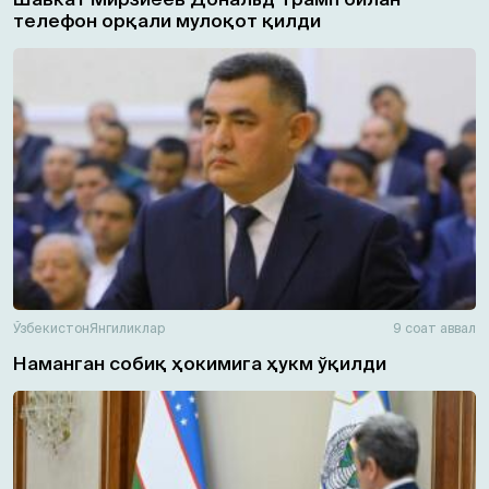
телефон орқали мулоқот қилди
Ўзбекистон
Янгиликлар
9 соат аввал
Наманган собиқ ҳокимига ҳукм ўқилди