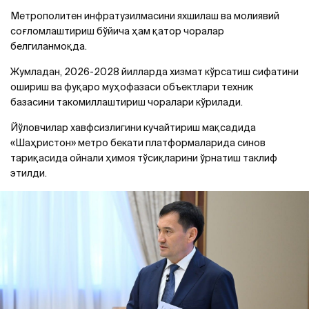
Метрополитен инфратузилмасини яхшилаш ва молиявий
соғломлаштириш бўйича ҳам қатор чоралар
белгиланмоқда.
Жумладан, 2026-2028 йилларда хизмат кўрсатиш сифатини
ошириш ва фуқаро муҳофазаси объектлари техник
базасини такомиллаштириш чоралари кўрилади.
Йўловчилар хавфсизлигини кучайтириш мақсадида
«Шаҳристон» метро бекати платформаларида синов
тариқасида ойнали ҳимоя тўсиқларини ўрнатиш таклиф
этилди.