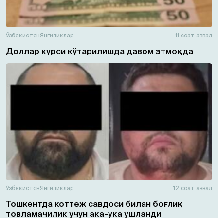
Ўзбекистон
Янгиликлар
11 соат аввал
Доллар курси кўтарилишда давом этмоқда
Ўзбекистон
Янгиликлар
12 соат аввал
Тошкентда коттеж савдоси билан боғлиқ
товламачилик учун ака-ука ушланди