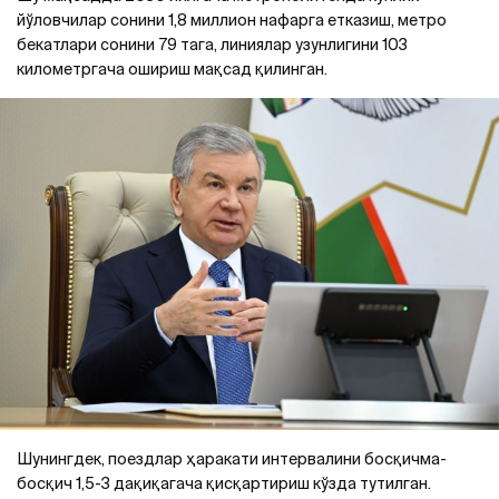
йўловчилар сонини 1,8 миллион нафарга етказиш, метро
бекатлари сонини 79 тага, линиялар узунлигини 103
километргача ошириш мақсад қилинган.
Шунингдек, поездлар ҳаракати интервалини босқичма-
босқич 1,5-3 дақиқагача қисқартириш кўзда тутилган.