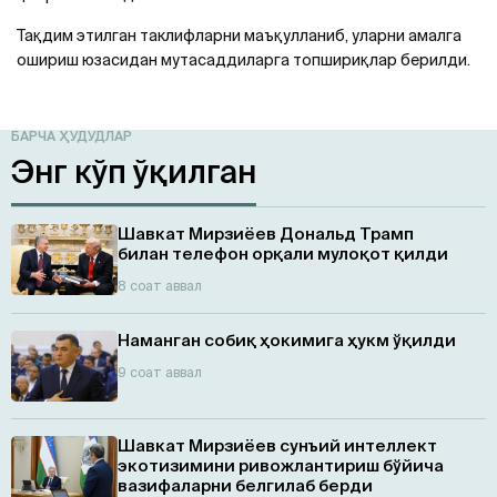
Тақдим этилган таклифларни маъқулланиб, уларни амалга
ошириш юзасидан мутасаддиларга топшириқлар берилди.
БАРЧА ҲУДУДЛАР
Энг кўп ўқилган
Шавкат Мирзиёев Дональд Трамп
билан телефон орқали мулоқот қилди
8 соат аввал
Наманган собиқ ҳокимига ҳукм ўқилди
9 соат аввал
Шавкат Мирзиёев сунъий интеллект
экотизимини ривожлантириш бўйича
вазифаларни белгилаб берди