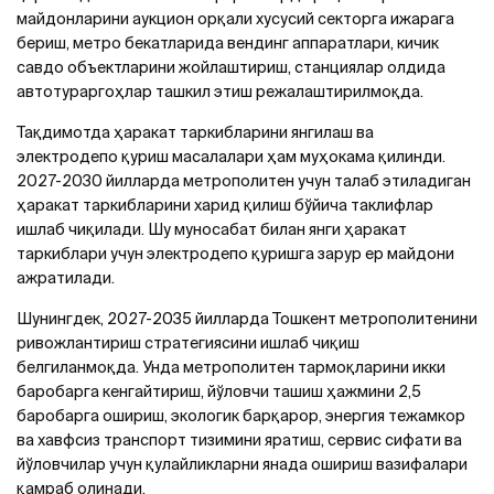
майдонларини аукцион орқали хусусий секторга ижарага
бериш, метро бекатларида вендинг аппаратлари, кичик
савдо объектларини жойлаштириш, станциялар олдида
автотураргоҳлар ташкил этиш режалаштирилмоқда.
Тақдимотда ҳаракат таркибларини янгилаш ва
электродепо қуриш масалалари ҳам муҳокама қилинди.
2027-2030 йилларда метрополитен учун талаб этиладиган
ҳаракат таркибларини харид қилиш бўйича таклифлар
ишлаб чиқилади. Шу муносабат билан янги ҳаракат
таркиблари учун электродепо қуришга зарур ер майдони
ажратилади.
Шунингдек, 2027-2035 йилларда Тошкент метрополитенини
ривожлантириш стратегиясини ишлаб чиқиш
белгиланмоқда. Унда метрополитен тармоқларини икки
баробарга кенгайтириш, йўловчи ташиш ҳажмини 2,5
баробарга ошириш, экологик барқарор, энергия тежамкор
ва хавфсиз транспорт тизимини яратиш, сервис сифати ва
йўловчилар учун қулайликларни янада ошириш вазифалари
қамраб олинади.