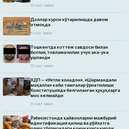
10 соат аввал
Доллар курси кўтарилишда давом
этмоқда
11 соат аввал
Тошкентда коттеж савдоси билан
боғлиқ товламачилик учун ака-ука
ушланди
12 соат аввал
ХДП — «Уятли хонадон», «Шармандали
маҳалла» каби тамғалар ўрнатилиши
Конституцияда белгиланган ҳуқуқларга
мос келмайди
13 соат аввал
Ўзбекистонда ҳайвонларни мажбурий
идентификация қилиш ва рўйхатга
олиш тўғрисидаги қонун кучга кирди