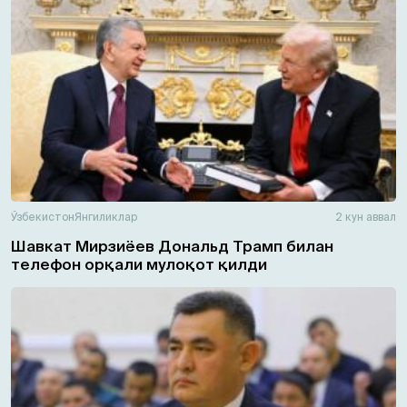
Ўзбекистон
Янгиликлар
2 кун аввал
Шавкат Мирзиёев Дональд Трамп билан
телефон орқали мулоқот қилди