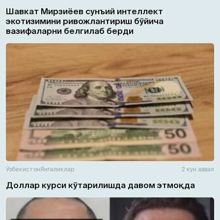
Шавкат Мирзиёев сунъий интеллект
экотизимини ривожлантириш бўйича
вазифаларни белгилаб берди
Ўзбекистон
Янгиликлар
2 кун аввал
Доллар курси кўтарилишда давом этмоқда