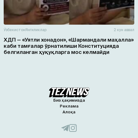
Ўзбекистон
Янгиликлар
2 кун аввал
ХДП — «Уятли хонадон», «Шармандали маҳалла»
каби тамғалар ўрнатилиши Конституцияда
белгиланган ҳуқуқларга мос келмайди
Биз ҳақимизда
Реклама
Алоқа