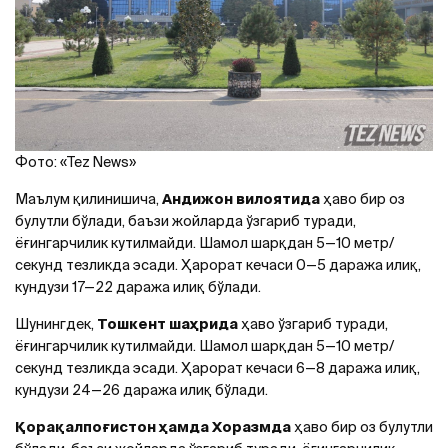
Фото: «Tez News»
Маълум қилинишича,
Андижон вилоятида
ҳаво бир оз
булутли бўлади, баъзи жойларда ўзгариб туради,
ёғингарчилик кутилмайди. Шамол шарқдан 5—10 метр/
секунд тезликда эсади. Ҳарорат кечаси 0—5 даража илиқ,
кундузи 17—22 даража илиқ бўлади.
Шунингдек,
Тошкент шаҳрида
ҳаво ўзгариб туради,
ёғингарчилик кутилмайди. Шамол шарқдан 5—10 метр/
секунд тезликда эсади. Ҳарорат кечаси 6—8 даража илиқ,
кундузи 24—26 даража илиқ бўлади.
Қорақалпоғистон ҳамда Хоразмда
ҳаво бир оз булутли