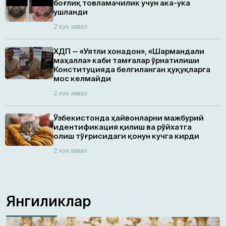
боғлиқ товламачилик учун ака-ука
ушланди
2 кун аввал
ХДП — «Уятли хонадон», «Шармандали
маҳалла» каби тамғалар ўрнатилиши
Конституцияда белгиланган ҳуқуқларга
мос келмайди
2 кун аввал
Ўзбекистонда ҳайвонларни мажбурий
идентификация қилиш ва рўйхатга
олиш тўғрисидаги қонун кучга кирди
2 кун аввал
Янгиликлар