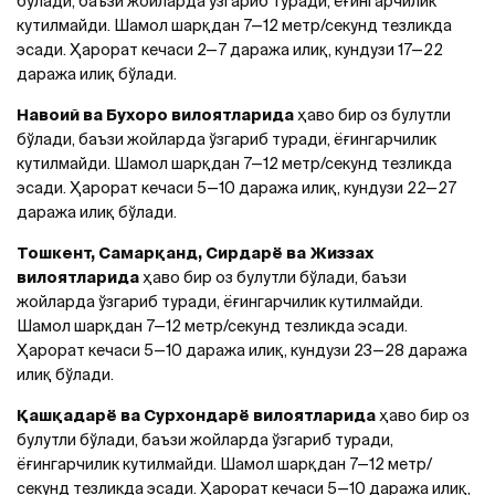
бўлади, баъзи жойларда ўзгариб туради, ёғингарчилик
кутилмайди. Шамол шарқдан 7—12 метр/секунд тезликда
эсади. Ҳарорат кечаси 2—7 даража илиқ, кундузи 17—22
даража илиқ бўлади.
Навоий ва Бухоро вилоятларида
ҳаво бир оз булутли
бўлади, баъзи жойларда ўзгариб туради, ёғингарчилик
кутилмайди. Шамол шарқдан 7—12 метр/секунд тезликда
эсади. Ҳарорат кечаси 5—10 даража илиқ, кундузи 22—27
даража илиқ бўлади.
Тошкент, Самарқанд, Сирдарё ва Жиззах
вилоятларида
ҳаво бир оз булутли бўлади, баъзи
жойларда ўзгариб туради, ёғингарчилик кутилмайди.
Шамол шарқдан 7—12 метр/секунд тезликда эсади.
Ҳарорат кечаси 5—10 даража илиқ, кундузи 23—28 даража
илиқ бўлади.
Қашқадарё ва Сурхондарё вилоятларида
ҳаво бир оз
булутли бўлади, баъзи жойларда ўзгариб туради,
ёғингарчилик кутилмайди. Шамол шарқдан 7—12 метр/
секунд тезликда эсади. Ҳарорат кечаси 5—10 даража илиқ,