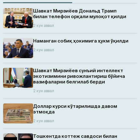
Шавкат Мирзиёев Дональд Трамп
билан телефон орқали мулоқот қилди
2 кун аввал
Наманган собиқ ҳокимига ҳукм ўқилди
2 кун аввал
Шавкат Мирзиёев сунъий интеллект
экотизимини ривожлантириш бўйича
вазифаларни белгилаб берди
2 кун аввал
Доллар курси кўтарилишда давом
этмоқда
2 кун аввал
Тошкентда коттеж савдоси билан