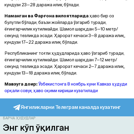
кундузи 23—28 даража илиқ бўлади.
Наманган ва Фарғона вилоятларида
ҳаво бир оз
булутли бўлади, баъзи жойларда ўзгариб туради,
ёғингарчилик кутилмайди. Шамол шарқдан 5—10 метр/
секунд тезликда эсади. Ҳарорат кечаси 3—8 даража илиқ,
кундузи 17—22 даража илиқ бўлади.
Республиканинг тоғли ҳудудларида ҳаво ўзгариб туради,
ёғингарчилик кутилмайди. Шамол шарқдан 7—12 метр/
секунд тезликда эсади. Ҳарорат кечаси 2—7 даража илиқ,
кундузи 13—18 даража илиқ бўлади.
Мавзуга доир:
Ўзбекистонга 8 ноябрь куни Кавказ ҳудуди
орқали совуқ ҳаво оқими кириши кузатилади
Янгиликларни Телеграм каналда кузатинг
БАРЧА ҲУДУДЛАР
Энг кўп ўқилган