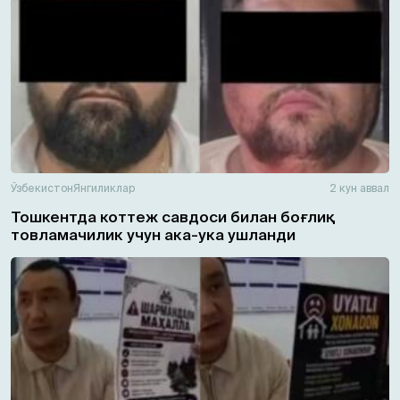
Ўзбекистон
Янгиликлар
2 кун аввал
Тошкентда коттеж савдоси билан боғлиқ
товламачилик учун ака-ука ушланди