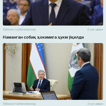
Ўзбекистон
Янгиликлар
2 кун аввал
Наманган собиқ ҳокимига ҳукм ўқилди
Ўзбекистон
Янгиликлар
2 кун аввал