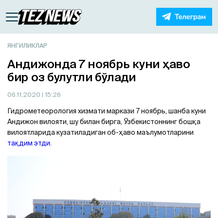
ЯНГИЛИКЛАР
Андижонда 7 ноябрь куни ҳаво
бир оз булутли бўлади
06.11.2020
| 15:26
Гидрометеорология хизмати маркази 7 ноябрь, шанба куни
Андижон вилояти, шу билан бирга, Ўзбекистоннинг бошқа
вилоятларида кузатиладиган об-ҳаво маълумотларини
тақдим этди
.