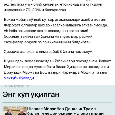
экспертиза учун олиб келинган, ётоқхонадаги қутқарув
ишларининг 70–80% и бажарилган.
Воқеа жойига кўплаб қутқарув экипажлари жалб этилган.
Жароҳат олганлар шаҳар касалхоналарига етказилмоқда.
Air India вакиллари воқеа юзасидан тергов олиб
борилаётганини ва қўшимча маълумотлар расмий
саҳифалар орқали эълон қилинишини билдирган.
Ҳозирча ҳалокатга нима сабаб бўлгани номаълум.
Шунингдек, воқеа юзасидан Ўзбекистон президенти Шавкат
Мирзиёев воқеа муносабати билан Ҳиндистон президенти
Драупади Мурму ва Бош вазири Нарендра Модига таъзия
мактуби йўллади
.
БАРЧА ҲУДУДЛАР
Энг кўп ўқилган
Шавкат Мирзиёев Дональд Трамп
билан телефон орқали мулоқот қилди