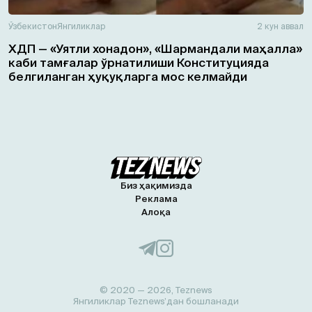
Ўзбекистон
Янгиликлар
2 кун аввал
ХДП — «Уятли хонадон», «Шармандали маҳалла»
каби тамғалар ўрнатилиши Конституцияда
белгиланган ҳуқуқларга мос келмайди
Биз ҳақимизда
Реклама
Алоқа
© 2020 — 2026, Teznews
Янгиликлар Teznews’дан бошланади