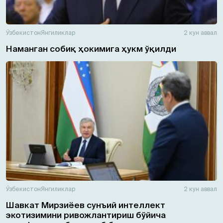
Ўзбекистон
Янгиликлар
2 кун аввал
Наманган собиқ ҳокимига ҳукм ўқилди
Ўзбекистон
Янгиликлар
2 кун аввал
Шавкат Мирзиёев сунъий интеллект
экотизимини ривожлантириш бўйича