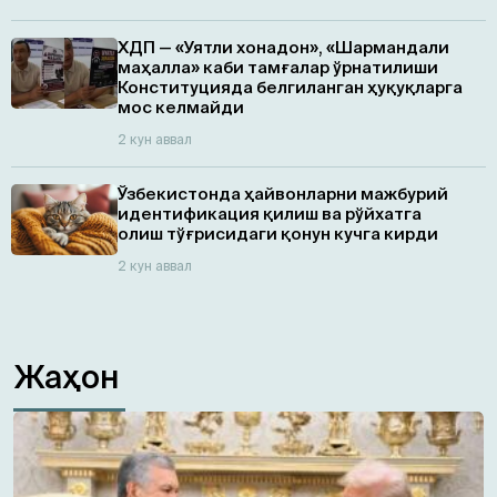
ХДП — «Уятли хонадон», «Шармандали
маҳалла» каби тамғалар ўрнатилиши
Конституцияда белгиланган ҳуқуқларга
мос келмайди
2 кун аввал
Ўзбекистонда ҳайвонларни мажбурий
идентификация қилиш ва рўйхатга
олиш тўғрисидаги қонун кучга кирди
2 кун аввал
Жаҳон