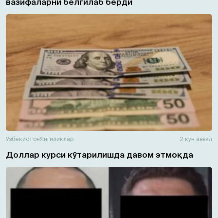
вазифаларни белгилаб берди
Ўзбекистон
Янгиликлар
2 кун аввал
Доллар курси кўтарилишда давом этмоқда