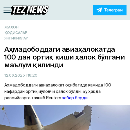
ЖАҲОН
ҲОДИСАЛАР
ЯНГИЛИКЛАР
Аҳмадободдаги авиаҳалокатда
100 дан ортиқ киши ҳалок бўлгани
маълум қилинди
12.06.2025
| 18:20
Аҳмадободдаги авиаҳалокат оқибатида камида 100
нафардан ортиқ йўловчи ҳалок бўлди. Бу ҳақда
расмийларга таяниб Reuters
хабар берди
.