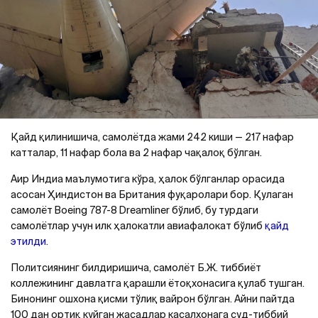
Қайд қилинишича, самолётда жами 242 киши — 217 нафар
катталар, 11 нафар бола ва 2 нафар чақалоқ бўлган.
Аир Индиа маълумотига кўра, ҳалок бўлганлар орасида
асосан Ҳиндистон ва Британия фуқаролари бор. Қулаган
самолёт Boeing 787-8 Dreamliner бўлиб, бу турдаги
самолётлар учун илк ҳалокатли авиафалокат бўлиб
қайд
этилди
.
Политсиянинг билдиришича, самолёт Б.Ж. тиббиёт
коллежининг давлатга қарашли ётоқхонасига қулаб тушган.
Бинонинг ошхона қисми тўлиқ вайрон бўлган. Айни пайтда
100 дан ортиқ куйган жасадлар касалхонага суд-тиббий