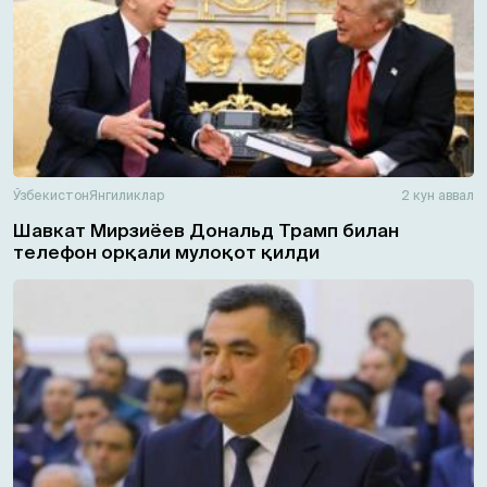
Ўзбекистон
Янгиликлар
2 кун аввал
Шавкат Мирзиёев Дональд Трамп билан
телефон орқали мулоқот қилди