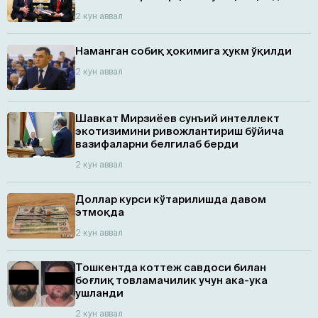
2 кун аввал
Наманган собиқ ҳокимига ҳукм ўқилди
2 кун аввал
Шавкат Мирзиёев сунъий интеллект
экотизимини ривожлантириш бўйича
вазифаларни белгилаб берди
2 кун аввал
Доллар курси кўтарилишда давом
этмоқда
2 кун аввал
Тошкентда коттеж савдоси билан
боғлиқ товламачилик учун ака-ука
ушланди
2 кун аввал