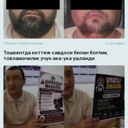
Ўзбекистон
Янгиликлар
2 кун аввал
Тошкентда коттеж савдоси билан боғлиқ
товламачилик учун ака-ука ушланди