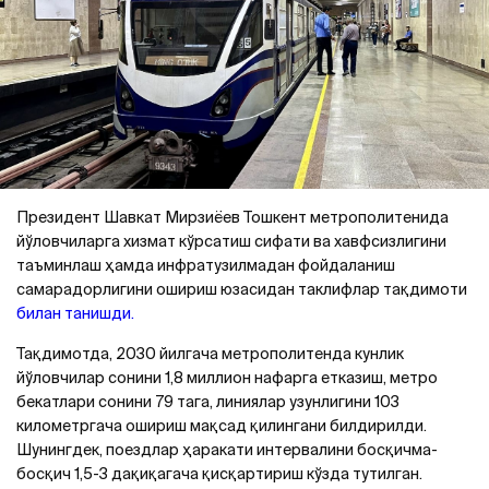
Президент Шавкат Мирзиёев Тошкент метрополитенида
йўловчиларга хизмат кўрсатиш сифати ва хавфсизлигини
таъминлаш ҳамда инфратузилмадан фойдаланиш
самарадорлигини ошириш юзасидан таклифлар тақдимоти
билан танишди.
Тақдимотда, 2030 йилгача метрополитенда кунлик
йўловчилар сонини 1,8 миллион нафарга етказиш, метро
бекатлари сонини 79 тага, линиялар узунлигини 103
километргача ошириш мақсад қилингани билдирилди.
Шунингдек, поездлар ҳаракати интервалини босқичма-
босқич 1,5-3 дақиқагача қисқартириш кўзда тутилган.