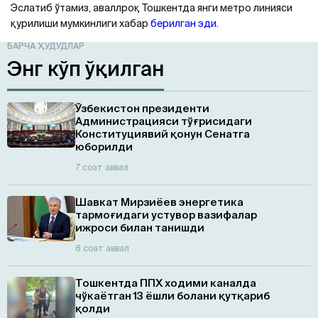
Эслатиб ўтамиз, аваллроқ Тошкентда янги метро линияси
қурилиши мумкинлиги хабар
берилган эди.
БАРЧА ҲУДУДЛАР
Энг кўп ўқилган
Ўзбекистон президенти
Администрацияси тўғрисидаги
Конституциявий қонун Сенатга
юборилди
7 соат аввал
Шавкат Мирзиёев энергетика
тармоғидаги устувор вазифалар
ижроси билан танишди
8 соат аввал
Тошкентда ППХ ходими каналда
чўкаётган 13 ёшли болани қутқариб
қолди