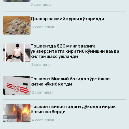
9 соат аввал
Доллар расмий курси кўтарилди
10 соат аввал
Тошкентда $20 минг эвазига
университетга киритиб қўйишни ваъда
қилган шахс ушланди
11 соат аввал
Тошкент Миллий боғида тўрт ёшли
қизча чўкиб кетди
12 соат аввал
Тошкент вилоятидаги дўконда йирик
ёнғин юз берди
14 соат аввал