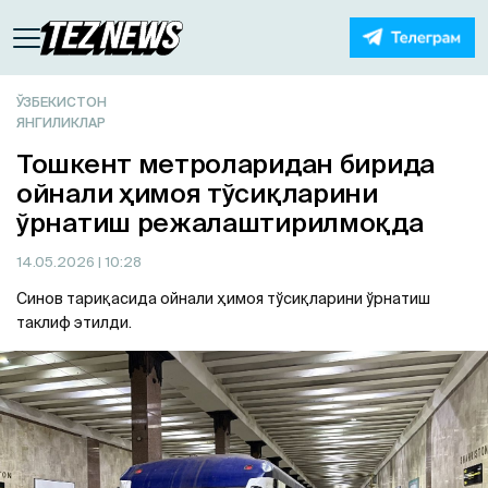
ЎЗБЕКИСТОН
ЯНГИЛИКЛАР
Тошкент метроларидан бирида
ойнали ҳимоя тўсиқларини
ўрнатиш режалаштирилмоқда
14.05.2026
| 10:28
Синов тариқасида ойнали ҳимоя тўсиқларини ўрнатиш
таклиф этилди.