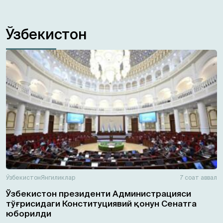
Ўзбекистон
Ўзбекистон
Янгиликлар
7 соат аввал
Ўзбекистон президенти Администрацияси
тўғрисидаги Конституциявий қонун Сенатга
юборилди