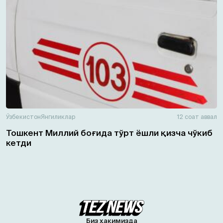
Ўзбекистон
Янгиликлар
12 соат аввал
Тошкент Миллий боғида тўрт ёшли қизча чўкиб
кетди
Биз ҳақимизда