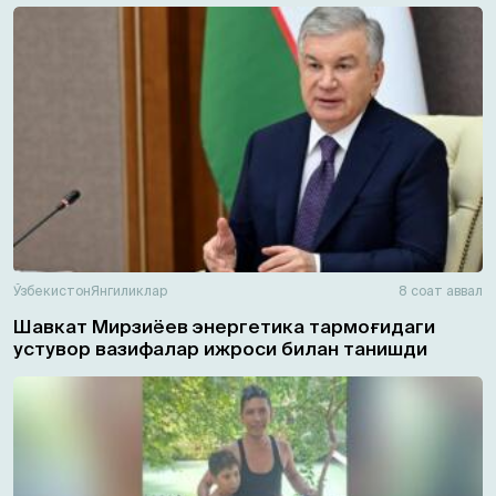
Ўзбекистон
Янгиликлар
8 соат аввал
Шавкат Мирзиёев энергетика тармоғидаги
устувор вазифалар ижроси билан танишди