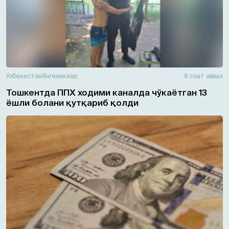
Ўзбекистон
Янгиликлар
9 соат аввал
Тошкентда ППХ ходими каналда чўкаётган 13
ёшли болани қутқариб қолди