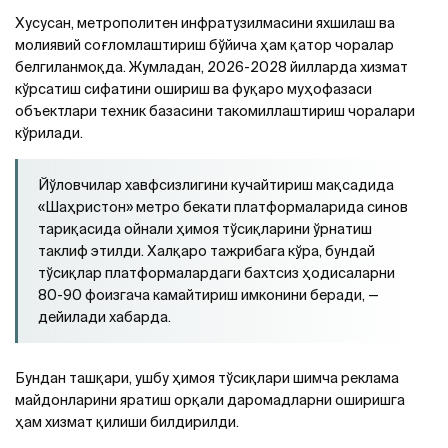
Хусусан, метрополитен инфратузилмасини яхшилаш ва
молиявий соғломлаштириш бўйича ҳам қатор чоралар
белгиланмоқда. Жумладан, 2026-2028 йилларда хизмат
кўрсатиш сифатини ошириш ва фуқаро муҳофазаси
объектлари техник базасини такомиллаштириш чоралари
кўрилади.
Йўловчилар хавфсизлигини кучайтириш мақсадида
«Шаҳристон» метро бекати платформаларида синов
тариқасида ойнали ҳимоя тўсиқларини ўрнатиш
таклиф этилди. Халқаро тажрибага кўра, бундай
тўсиқлар платформалардаги бахтсиз ҳодисаларни
80-90 фоизгача камайтириш имконини беради, —
дейилади хабарда.
Бундан ташқари, ушбу ҳимоя тўсиқлари шимча реклама
майдонларини яратиш орқали даромадларни оширишга
ҳам хизмат қилиши билдирилди.