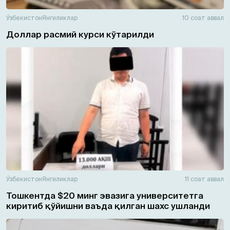
Ўзбекистон
Янгиликлар
10 соат аввал
Доллар расмий курси кўтарилди
Ўзбекистон
Янгиликлар
11 соат аввал
Тошкентда $20 минг эвазига университетга
киритиб қўйишни ваъда қилган шахс ушланди