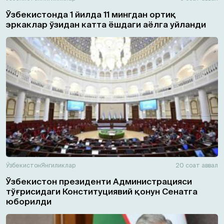
Ўзбекистонда 1 йилда 11 мингдан ортиқ
эркаклар ўзидан катта ёшдаги аёлга уйланди
Ўзбекистон
Янгиликлар
20 соат аввал
Ўзбекистон президенти Администрацияси
тўғрисидаги Конституциявий қонун Сенатга
юборилди