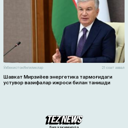
Ўзбекистон
Янгиликлар
21 соат аввал
Шавкат Мирзиёев энергетика тармоғидаги
устувор вазифалар ижроси билан танишди
Биз ҳақимизда