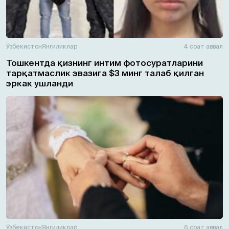
Ўзбекистон
Янгиликлар
4 соат аввал
Тошкентда қизнинг интим фотосуратларини
тарқатмаслик эвазига $3 минг талаб қилган
эркак ушланди
Ўзбекистон
Янгиликлар
6 соат аввал