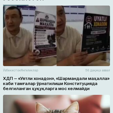
Ўзбекистон
Янгиликлар
56 дақиқа аввал
ХДП — «Уятли хонадон», «Шармандали маҳалла»
каби тамғалар ўрнатилиши Конституцияда
белгиланган ҳуқуқларга мос келмайди