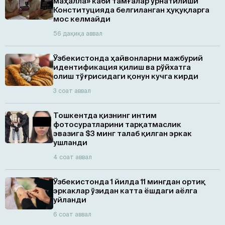
маҳалла» каби тамғалар ўрнатилиши
Конституцияда белгиланган ҳуқуқларга
мос келмайди
56 дақиқа аввал
Ўзбекистонда ҳайвонларни мажбурий
идентификация қилиш ва рўйхатга
олиш тўғрисидаги қонун кучга кирди
3 соат аввал
Тошкентда қизнинг интим
фотосуратларини тарқатмаслик
эвазига $3 минг талаб қилган эркак
ушланди
4 соат аввал
Ўзбекистонда 1 йилда 11 мингдан ортиқ
эркаклар ўзидан катта ёшдаги аёлга
уйланди
6 соат аввал