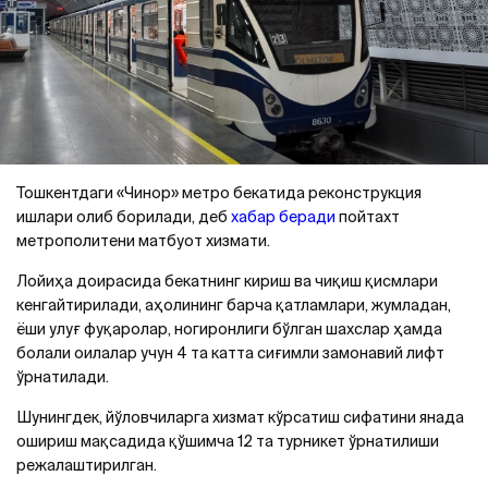
Тошкентдаги «Чинор» метро бекатида реконструкция
ишлари олиб борилади, деб
хабар беради
пойтахт
метрополитени матбуот хизмати.
Лойиҳа доирасида бекатнинг кириш ва чиқиш қисмлари
кенгайтирилади, аҳолининг барча қатламлари, жумладан,
ёши улуғ фуқаролар, ногиронлиги бўлган шахслар ҳамда
болали оилалар учун 4 та катта сиғимли замонавий лифт
ўрнатилади.
Шунингдек, йўловчиларга хизмат кўрсатиш сифатини янада
ошириш мақсадида қўшимча 12 та турникет ўрнатилиши
режалаштирилган.