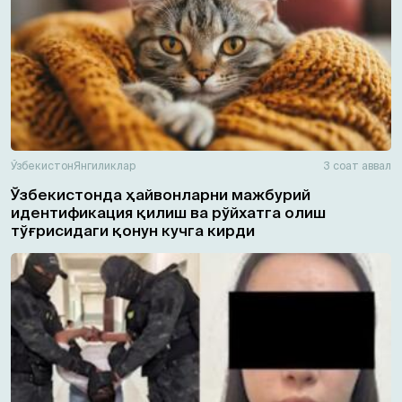
Ўзбекистон
Янгиликлар
3 соат аввал
Ўзбекистонда ҳайвонларни мажбурий
идентификация қилиш ва рўйхатга олиш
тўғрисидаги қонун кучга кирди