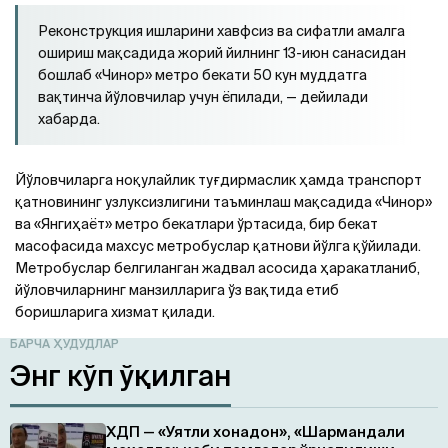
Реконструкция ишларини хавфсиз ва сифатли амалга
ошириш мақсадида жорий йилнинг 13-июн санасидан
бошлаб «Чинор» метро бекати 50 кун муддатга
вақтинча йўловчилар учун ёпилади, — дейилади
хабарда.
Йўловчиларга ноқулайлик туғдирмаслик ҳамда транспорт
қатновининг узлуксизлигини таъминлаш мақсадида «Чинор»
ва «Янгиҳаёт» метро бекатлари ўртасида, бир бекат
масофасида махсус метробуслар қатнови йўлга қўйилади.
Метробуслар белгиланган жадвал асосида ҳаракатланиб,
йўловчиларнинг манзилларига ўз вақтида етиб
боришларига хизмат қилади.
БАРЧА ҲУДУДЛАР
Энг кўп ўқилган
ХДП — «Уятли хонадон», «Шармандали