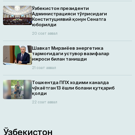
Ўзбекистон президенти
Администрацияси тўғрисидаги
Конституциявий қонун Сенатга
юборилди
20 соат аввал
Шавкат Мирзиёев энергетика
тармоғидаги устувор вазифалар
ижроси билан танишди
21 соат аввал
Тошкентда ППХ ходими каналда
чўкаётган 13 ёшли болани қутқариб
қолди
22 соат аввал
Ўзбекистон