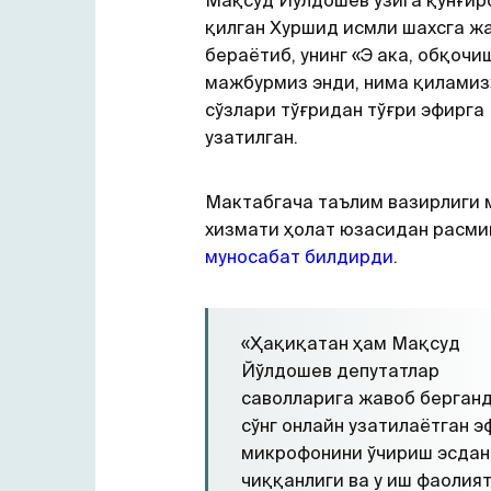
Мақсуд Йўлдошев ўзига қўнғир
қилган Хуршид исмли шахсга ж
бераётиб, унинг «Э ака, обқочи
мажбурмиз энди, нима қиламиз»
сўзлари тўғридан тўғри эфирга
узатилган.
Мактабгача таълим вазирлиги 
хизмати ҳолат юзасидан расми
муносабат билдирди
.
«Ҳақиқатан ҳам Мақсуд
Йўлдошев депутатлар
саволларига жавоб берган
сўнг онлайн узатилаётган э
микрофонини ўчириш эсдан
чиққанлиги ва у иш фаолия