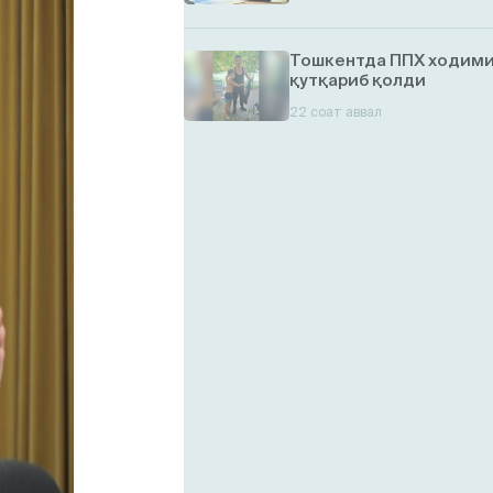
Тошкентда ППХ ходими 
қутқариб қолди
22 соат аввал