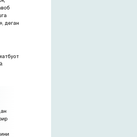
оқ
авоб
шга
, деган
матбуот
й
дан
фир
тини