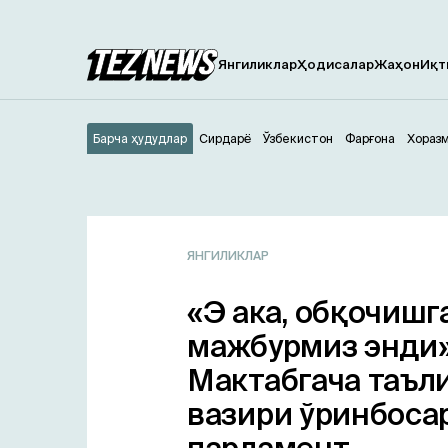
Янгиликлар
Ҳодисалар
Жаҳон
Иқт
Барча ҳудудлар
Сирдарё
Ўзбекистон
Фарғона
Хораз
ЯНГИЛИКЛАР
«Э ака, обқочишг
мажбурмиз энди»
Мактабгача таъл
вазири ўринбоса