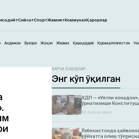
исодиёт
Сиёсат
Спорт
Жамият
Коммунал
Қарорлар
м
Андижон
Бухоро
Жаҳон
Жиззах
Қашқадарё
Қорақалпоғистон
На
БАРЧА ҲУДУДЛАР
Энг кўп ўқилган
а
ХДП — «Уятли хонадон»
ўрнатилиши Конституци
.
56 дақиқа аввал
им
ри
Ўзбекистонда ҳайвонл
рўйхатга олиш тўғрисид