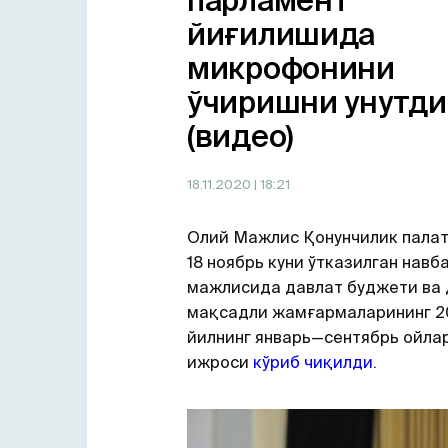
парламент
йиғилишида
микрофонини
ўчиришни унутди
(видео)
18.11.2020
| 18:21
Олий Мажлис Қонунчилик палат
18 ноябрь куни ўтказилган навб
мажлисида давлат буджети ва 
мақсадли жамғармаларининг 2
йилнинг январь—сентябрь ойла
ижроси
кўриб чиқилди
.