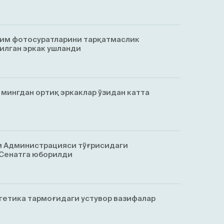
тим фотосуратларини тарқатмаслик
қилган эркак ушланди
1 мингдан ортиқ эркаклар ўзидан катта
и Администрацияси тўғрисидаги
 Сенатга юборилди
гетика тармоғидаги устувор вазифалар