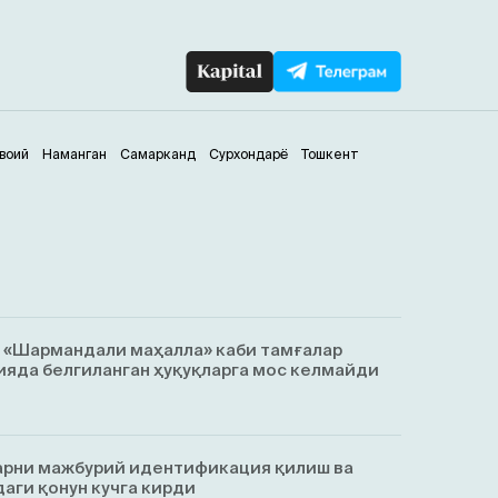
воий
Наманган
Самарканд
Сурхондарё
Тошкент
, «Шармандали маҳалла» каби тамғалар
яда белгиланган ҳуқуқларга мос келмайди
арни мажбурий идентификация қилиш ва
аги қонун кучга кирди