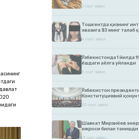
3 соат аввал
Тошкентда қизнинг ин
эвазига $3 минг талаб 
4 соат аввал
Ўзбекистонда 1 йилда 1
ёшдаги аёлга уйланди
6 соат аввал
асининг
атдаги
давлат
Ўзбекистон президент
Конституциявий қонун
020
ридаги
20 соат аввал
Шавкат Мирзиёев энер
ижроси билан танишди
21 соат аввал