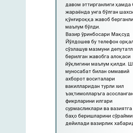
давом эттирганлиги ҳамда 
жараёнда унга бўлган шахс
қўнғироққа жавоб берганл
маълум бўлди.
Вазир ўринбосари Мақсуд
Йўлдошев бу телефон орқа
сўзлашув мазмуни депутатл
берилган жавобга алоқаси
йўқлигини маълум қилди. Ш
муносабат билан оммавий
ахборот воситалари
вакилларидан турли хил
ъэҳтимолларъга асосланга
фикрларини илгари
сурмасликлари ва вазиятга
баҳо беришларини сўрайми
дейилади вазирлик хабари