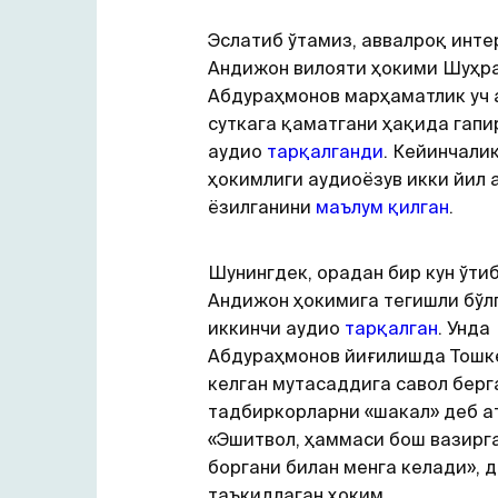
Эслатиб ўтамиз, аввалроқ инте
Aндижон вилояти ҳокими Шуҳр
Aбдураҳмонов марҳаматлик уч а
суткага қаматгани ҳақида гапи
аудио
тарқалганди
. Кейинчали
ҳокимлиги аудиоёзув икки йил 
ёзилганини
маълум қилган
.
Шунингдек, орадан бир кун ўтиб
Aндижон ҳокимига тегишли бўл
иккинчи аудио
тарқалган
. Унда
Aбдураҳмонов йиғилишда Тошк
келган мутасаддига савол берг
тадбиркорларни «шакал» деб ат
«Эшитвол, ҳаммаси бош вазирг
боргани билан менга келади», 
таъкидлаган ҳоким.