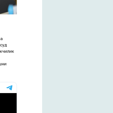
ча
қсуд
икчилик
шни