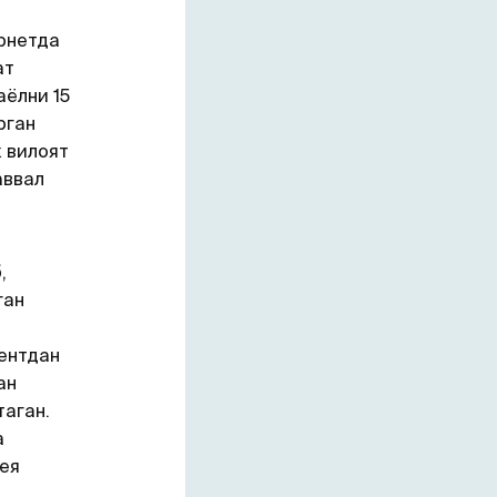
рнетда
ат
ёлни 15
рган
к вилоят
аввал
,
ган
ентдан
ан
аган.
а
дея