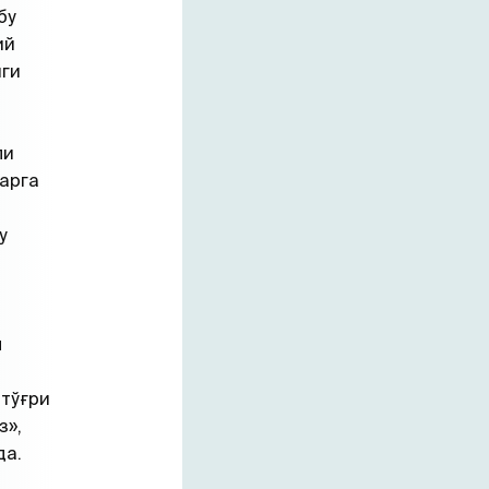
бу
ий
иги
ли
арга
у
н
 тўғри
з»,
да.