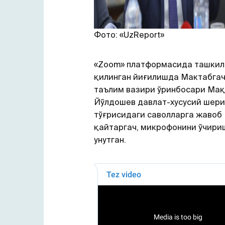
Фото: «UzReport»
«Zoom» платформасида ташкил
қилинган йиғилишда Мактабга
таълим вазири ўринбосари Ма
Йўлдошев давлат-хусусий шер
тўғрисидаги саволларга жавоб
қайтаргач, микрофонини ўчири
унутган.