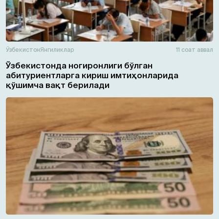
Ўзбекистон
Янгиликлар
11 соат аввал
Ўзбекистонда ногиронлиги бўлган
абитуриентларга кириш имтиҳонларида
қўшимча вақт берилади