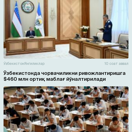
Ўзбекистон
Янгиликлар
10 соат аввал
Ўзбекистонда чорвачиликни ривожлантиришга
$460 млн ортиқ маблағ йўналтирилади