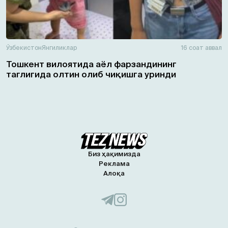
Ўзбекистон
Янгиликлар
16 соат аввал
Тошкент вилоятида аёл фарзандининг
таглигида олтин олиб чиқишга уринди
Биз ҳақимизда
Реклама
Алоқа