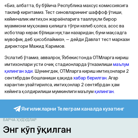
«Биз, албатта, бу бўйича Республика махсус комиссиясига
таклиф киритамиз. Тест синовларининг шаффоф ўтиши,
кейинчалик имтиҳон жараёнларига тааллуқли бирор
муаммони муҳокама қилишга тўғри келиб қолса, асос ва
исботлар керак бўлиши нуқтаи назаридан, буни мақсадга
мувофиқ деб ҳисоблаймиз», — дейди Давлат тест маркази
директори Мажид Каримов.
Эслатиб ўтамиз, аввалроқ Ўзбекистонда ОТМларга кириш
имтихонлари усти очиқ стадионларда ўтказилиши
маълум
қилинган эди
. Шунингдек, ОТМларга кириш имтиҳонлари 2
сентябрдан бошланиши ҳақида
хабар берилган
. Агар
карантин узайтирилса, имтиҳонлар 2 сентябрдан ҳам
кейинга қолдирилиши мумкинлиги маълум
қилинган.
Янгиликларни Телеграм каналда кузатинг
БАРЧА ҲУДУДЛАР
Энг кўп ўқилган