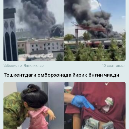
Ўзбекистон
Янгиликлар
15 соат аввал
Тошкентдаги омборхонада йирик ёнғин чиқди