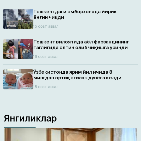
Тошкентдаги омборхонада йирик
ёнғин чиқди
15 соат аввал
Тошкент вилоятида аёл фарзандининг
таглигида олтин олиб чиқишга уринди
16 соат аввал
Ўзбекистонда ярим йил ичида 8
мингдан ортиқ эгизaк дунёга келди
18 соат аввал
Янгиликлар