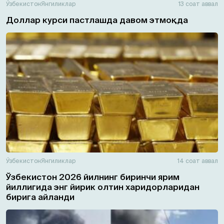
Ўзбекистон
Янгиликлар
13 соат аввал
Доллар курси пастлашда давом этмоқда
Ўзбекистон
Янгиликлар
14 соат аввал
Ўзбекистон 2026 йилнинг биринчи ярим
йиллигида энг йирик олтин харидорларидан
бирига айланди