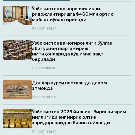
Ўзбекистонда чорвачиликни
ривожлантиришга $460 млн ортиқ
маблағ йўналтирилади
10 соат аввал
Ўзбекистонда ногиронлиги бўлган
абитуриентларга кириш
имтиҳонларида қўшимча вақт
берилади
11 соат аввал
Доллар курси пастлашда давом
этмоқда
13 соат аввал
Ўзбекистон 2026 йилнинг биринчи ярим
йиллигида энг йирик олтин
харидорларидан бирига айланди
14 соат аввал