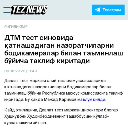
ЯНГИЛИКЛАР
ДТМ тест синовида
қатнашадиган назоратчиларни
бодикамералар билан таъминлаш
бўйича таклиф киритади
09.08.2020
| 11:49
Давлат тест маркази олий таълим муассасаларида
қатнашадиган назоратчиларни бодикамералар билан
таъминлаш бўйича Республика махсус комиссиясига таклиф
киритади. Бу ҳақда Мажид Каримов
маълум қилди.
Қайд этилишича, Давлат тест маркази директори блогер
Хушнудбек Худойбердиевнинг ташаббусини қўллаб-
қувватлашини айтган.