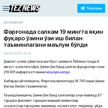
ЯНГИЛИКЛАР
Фарғонада салкам 19 мингга яқин
фуқаро ўзини ўзи иш билан
таъминлагани маълум бўлди
08.08.2020
| 15:14
Давлат солиқ қўмитаси матбуот хизмати Ўзбекистонда 6
август ҳолатига кўра, ўзини ўзи банд қилган фуқаролар сони
219 931 нафарга етганини
маълум қилди
.
Хабарда айтилишича, Фарғона вилоятида 18 740 киши ўзини
ўзи иш билан таъминлаган.
Таъкидланишича, ўзини ўзи банд қилганлар учун мавжуд 67
турдаги фаолият туридан маиший хизматлар
соҳаси (сартарошлик, маникюр, косметолог, педикюр, уйда