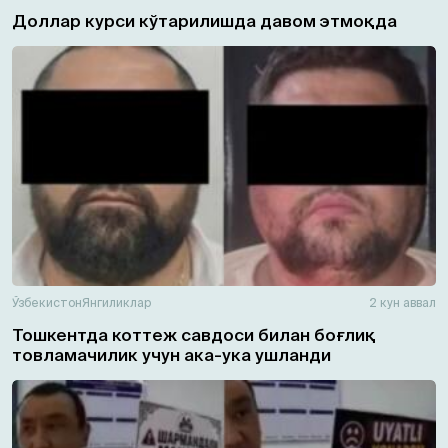
Доллар курси кўтарилишда давом этмоқда
Ўзбекистон
Янгиликлар
2 кун аввал
Тошкентда коттеж савдоси билан боғлиқ
товламачилик учун ака-ука ушланди