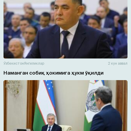
Ўзбекистон
Янгиликлар
2 кун аввал
Наманган собиқ ҳокимига ҳукм ўқилди