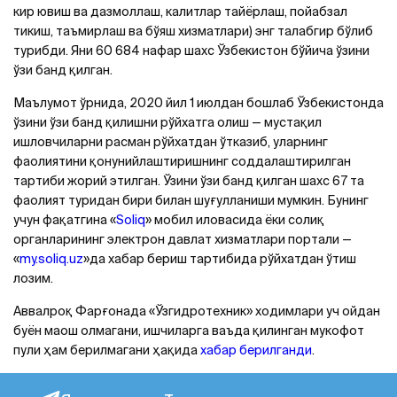
кир ювиш ва дазмоллаш, калитлар тайёрлаш, пойабзал
тикиш, таъмирлаш ва бўяш хизматлари) энг талабгир бўлиб
турибди. Яни 60 684 нафар шахс Ўзбекистон бўйича ўзини
ўзи банд қилган.
Маълумот ўрнида, 2020 йил 1 июлдан бошлаб Ўзбекистонда
ўзини ўзи банд қилишни рўйхатга олиш — мустақил
ишловчиларни расман рўйхатдан ўтказиб, уларнинг
фаолиятини қонунийлаштиришнинг соддалаштирилган
тартиби жорий этилган. Ўзини ўзи банд қилган шахс 67 та
фаолият туридан бири билан шуғулланиши мумкин. Бунинг
учун фақатгина «
Soliq
» мобил иловасида ёки cолиқ
органларининг электрон давлат хизматлари портали —
«
my.soliq.uz
»да хабар бериш тартибида рўйхатдан ўтиш
лозим.
Аввалроқ Фарғонада «Ўзгидротехник» ходимлари уч ойдан
буён маош олмагани, ишчиларга ваъда қилинган мукофот
пули ҳам берилмагани ҳақида
хабар берилганди
.