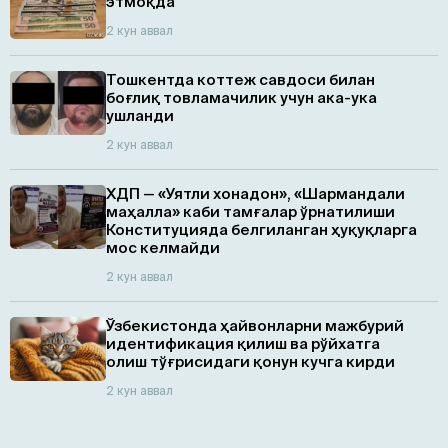
этмоқда
2 кун аввал
Тошкентда коттеж савдоси билан
боғлиқ товламачилик учун ака-ука
ушланди
2 кун аввал
ХДП — «Уятли хонадон», «Шармандали
маҳалла» каби тамғалар ўрнатилиши
Конституцияда белгиланган ҳуқуқларга
мос келмайди
2 кун аввал
Ўзбекистонда ҳайвонларни мажбурий
идентификация қилиш ва рўйхатга
олиш тўғрисидаги қонун кучга кирди
2 кун аввал