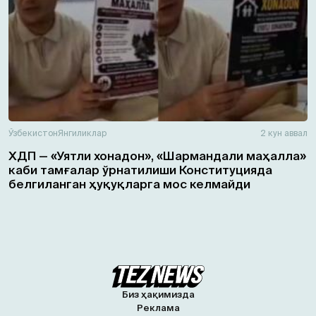
Ўзбекистон
Янгиликлар
2 кун аввал
ХДП — «Уятли хонадон», «Шармандали маҳалла»
каби тамғалар ўрнатилиши Конституцияда
белгиланган ҳуқуқларга мос келмайди
Биз ҳақимизда
Реклама