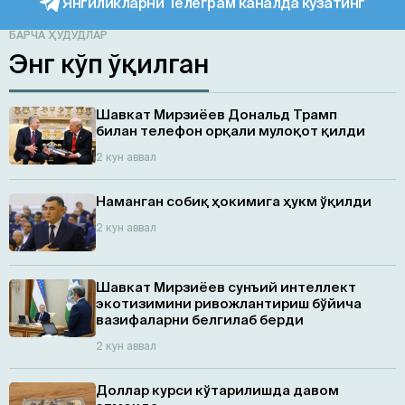
Янгиликларни Телеграм каналда кузатинг
БАРЧА ҲУДУДЛАР
Энг кўп ўқилган
Шавкат Мирзиёев Дональд Трамп
билан телефон орқали мулоқот қилди
2 кун аввал
Наманган собиқ ҳокимига ҳукм ўқилди
2 кун аввал
Шавкат Мирзиёев сунъий интеллект
экотизимини ривожлантириш бўйича
вазифаларни белгилаб берди
2 кун аввал
Доллар курси кўтарилишда давом