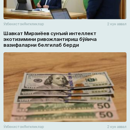
Ўзбекистон
Янгиликлар
2 кун аввал
Шавкат Мирзиёев сунъий интеллект
экотизимини ривожлантириш бўйича
вазифаларни белгилаб берди
Ўзбекистон
Янгиликлар
2 кун аввал