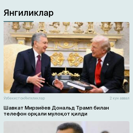
Янгиликлар
Ўзбекистон
Янгиликлар
2 кун аввал
Шавкат Мирзиёев Дональд Трамп билан
телефон орқали мулоқот қилди