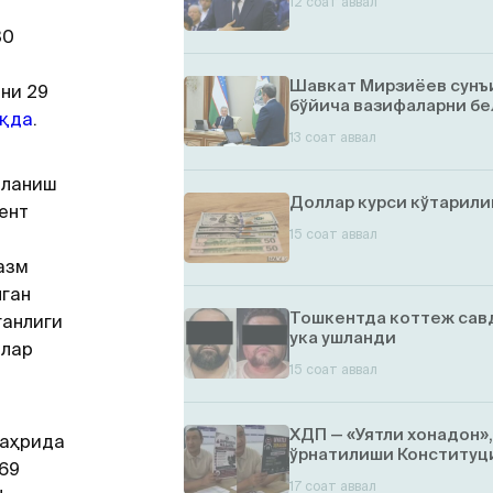
12 соат аввал
30
Шавкат Мирзиёев сунъ
ни 29
бўйича вазифаларни бе
оқда
.
13 соат аввал
лланиш
Доллар курси кўтарил
ент
15 соат аввал
азм
нган
Тошкентда коттеж савд
ганлиги
ука ушланди
олар
15 соат аввал
ХДП — «Уятли хонадон»
шаҳрида
ўрнатилиши Конституци
169
17 соат аввал