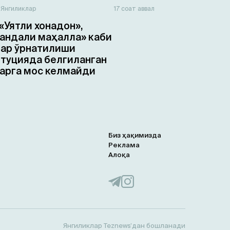
н
Янгиликлар
17 соат аввал
«Уятли хонадон»,
ндали маҳалла» каби
ар ўрнатилиши
туцияда белгиланган
арга мос келмайди
Биз ҳақимизда
Реклама
Алоқа
Янгиликлар Teznews’дан бошланади