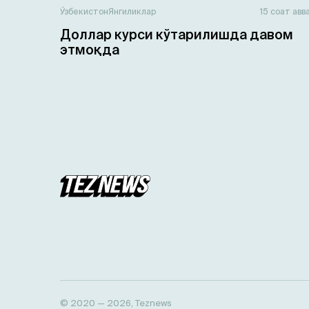
Ўзбекистон
Янгиликлар
15 соат авв
Доллар курси кўтарилишда давом
этмоқда
© 2020 — 2026, Teznews