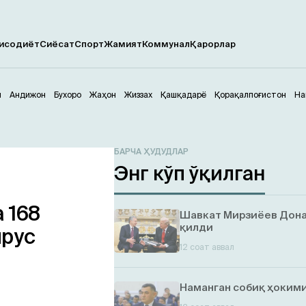
исодиёт
Сиёсат
Спорт
Жамият
Коммунал
Қарорлар
м
Андижон
Бухоро
Жаҳон
Жиззах
Қашқадарё
Қорақалпоғистон
На
БАРЧА ҲУДУДЛАР
Энг кўп ўқилган
 168
Шавкат Мирзиёев Дона
қилди
рус
12 соат аввал
Наманган собиқ ҳокими