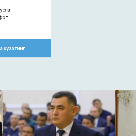
усга
фот
а кузатинг