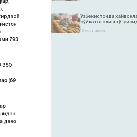
фар,
р,
Сирдарё
Ўзбекистонда ҳайвонл
рўйхатга олиш тўғрисид
ғистон
18 соат аввал
а
ами 793
0 380
ар (69
фар
онидан
а даво