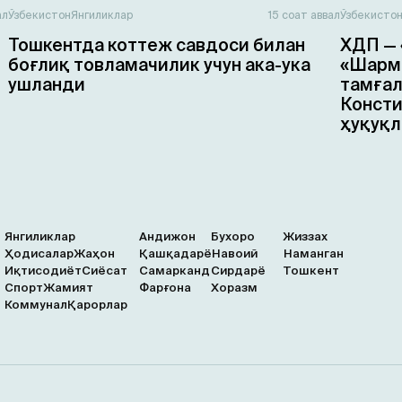
ал
Ўзбекистон
Янгиликлар
15 соат аввал
Ўзбекисто
Тошкентда коттеж савдоси билан
ХДП — 
боғлиқ товламачилик учун ака-ука
«Шарма
ушланди
тамғал
Консти
ҳуқуқл
Янгиликлар
Андижон
Бухоро
Жиззах
Ҳодисалар
Жаҳон
Қашқадарё
Навоий
Наманган
Иқтисодиёт
Сиёсат
Самарканд
Сирдарё
Тошкент
Спорт
Жамият
Фарғона
Хоразм
Коммунал
Қарорлар