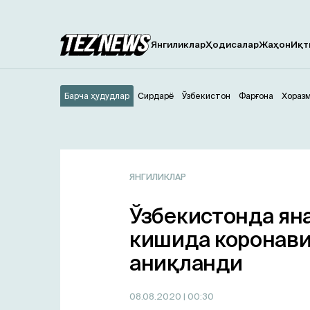
Янгиликлар
Ҳодисалар
Жаҳон
Иқт
Барча ҳудудлар
Сирдарё
Ўзбекистон
Фарғона
Хораз
ЯНГИЛИКЛАР
Ўзбекистонда яна
кишида коронави
аниқланди
08.08.2020
| 00:30