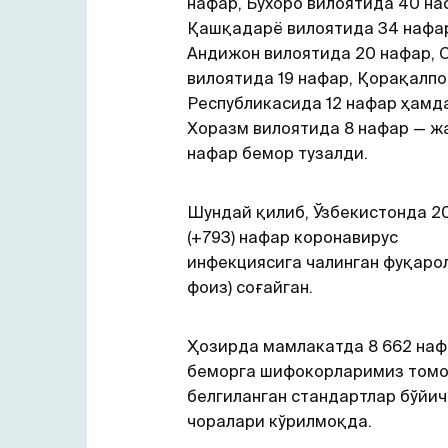
нафар, Бухоро вилоятида 40 на
Қашқадарё вилоятида 34 нафа
Андижон вилоятида 20 нафар, 
вилоятида 19 нафар, Қорақалпо
Республикасида 12 нафар ҳамд
Хоразм вилоятида 8 нафар — ж
нафар бемор тузалди.
Шундай қилиб, Ўзбекистонда 2
(+793) нафар коронавирус
инфекциясига чалинган фуқарол
фоиз) соғайган.
Ҳозирда мамлакатда 8 662 на
беморга шифокорларимиз том
белгиланган стандартлар бўйич
чоралари кўрилмоқда.