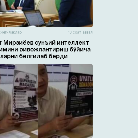
н
Янгиликлар
13 соат аввал
 Мирзиёев сунъий интеллект
имини ривожлантириш бўйича
ларни белгилаб берди