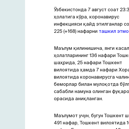
Ўзбекистонда 7 август соат 23:
ҳолатига кўра, коронавирус
инфекцияси қайд этилганлар со
225 (+168) нафарни
ташкил этм
Маълум қилинишича, янги каса
ҳолатларининг 136 нафари Тошк
шаҳрида, 25 нафари Тошкент
вилоятида ҳамда 7 нафари Хор
вилоятида коронавирусга чали
беморлар билан мулоқотда бўл
сабабли намуна олинган фуқар
орасида аниқланган.
Маълумот учун, бугун Тошкент 
491 нафар, Тошкент вилоятида 