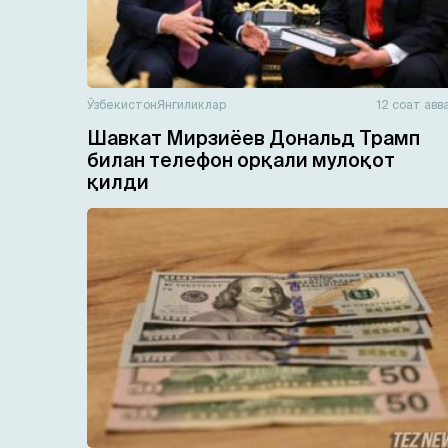
Ўзбекистон
Янгиликлар
12 соат авв
Шавкат Мирзиёев Дональд Трамп
билан телефон орқали мулоқот
қилди