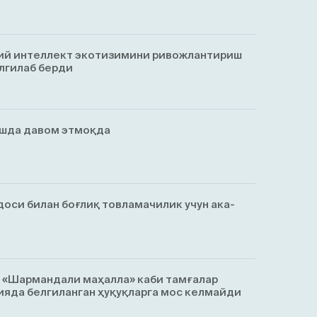
ий интеллект экотизимини ривожлантириш
лгилаб берди
ишда давом этмоқда
оси билан боғлиқ товламачилик учун ака-
, «Шармандали маҳалла» каби тамғалар
яда белгиланган ҳуқуқларга мос келмайди