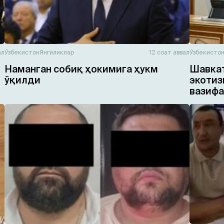
ал
Ўзбекистон
Янгиликлар
12 соат аввал
Ўзбекисто
Наманган собиқ ҳокимига ҳукм
Шавкат
ўқилди
экотиз
вазифа