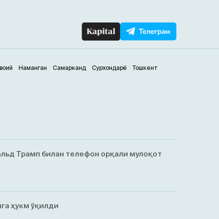
воий
Наманган
Самарканд
Сурхондарё
Тошкент
льд Трамп билан телефон орқали мулоқот
га ҳукм ўқилди