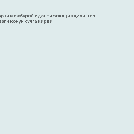
арни мажбурий идентификация қилиш ва
аги қонун кучга кирди