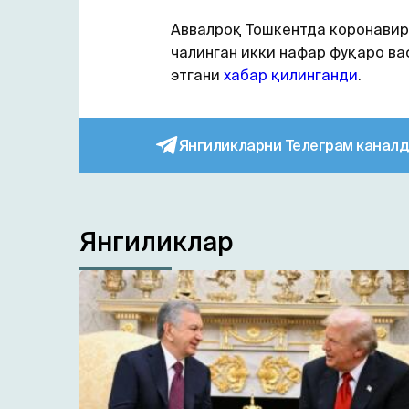
Аввалроқ Тошкентда коронавир
чалинган икки нафар фуқаро ва
этгани
хабар қилинганди
.
Янгиликларни Телеграм каналд
Янгиликлар