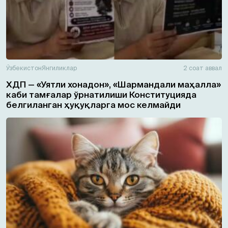
Ўзбекистон
Янгиликлар
2 соат аввал
ХДП — «Уятли хонадон», «Шармандали маҳалла»
каби тамғалар ўрнатилиши Конституцияда
белгиланган ҳуқуқларга мос келмайди