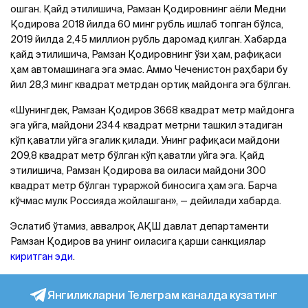
ошган. Қайд этилишича, Рамзан Қодировнинг аёли Медни
Қодирова 2018 йилда 60 минг рубль ишлаб топган бўлса,
2019 йилда 2,45 миллион рубль даромад қилган. Хабарда
қайд этилишича, Рамзан Қодировнинг ўзи ҳам, рафиқаси
ҳам автомашинага эга эмас. Aммо Чеченистон раҳбари бу
йил 28,3 минг квадрат метрдан ортиқ майдонга эга бўлган.
«Шунингдек, Рамзан Қодиров 3668 квадрат метр майдонга
эга уйга, майдони 2344 квадрат метрни ташкил этадиган
кўп қаватли уйга эгалик қилади. Унинг рафиқаси майдони
209,8 квадрат метр бўлган кўп қаватли уйга эга. Қайд
этилишича, Рамзан Қодирова ва оиласи майдони 300
квадрат метр бўлган тураржой биносига ҳам эга. Барча
кўчмас мулк Россияда жойлашган», — дейилади хабарда.
Эслатиб ўтамиз, аввалроқ AҚШ давлат департаменти
Рамзан Қодиров ва унинг оиласига қарши санкциялар
киритган эди
.
Янгиликларни Телеграм каналда кузатинг