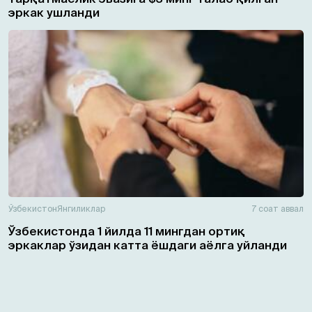
эркак ушланди
Ўзбекистон
Янгиликлар
7 соат аввал
Ўзбекистонда 1 йилда 11 мингдан ортиқ
эркаклар ўзидан катта ёшдаги аёлга уйланди