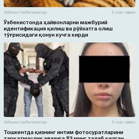
Ўзбекистон
Янгиликлар
4 соат аввал
Ўзбекистонда ҳайвонларни мажбурий
идентификация қилиш ва рўйхатга олиш
тўғрисидаги қонун кучга кирди
Ўзбекистон
Янгиликлар
6 соат аввал
Тошкентда қизнинг интим фотосуратларини
тарқатмаслик эвазига $3 минг талаб қилган