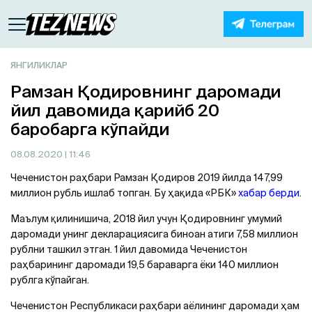
ЯНГИЛИКЛАР
Рамзан Қодировнинг даромади
йил давомида қарийб 20
баробарга кўпайди
08.08.2020
| 11:46
Чеченистон раҳбари Рамзан Қодиров 2019 йилда 147,99
миллион рубль ишлаб топган. Бу ҳақида «РБК»
хабар берди
.
Маълум қилинишича, 2018 йил учун Қодировнинг умумий
даромади унинг декларациясига биноан атиги 7,58 миллион
рублни ташкил этган. 1 йил давомида Чеченистон
раҳбарининг даромади 19,5 бараварга ёки 140 миллион
рублга кўпайган.
Чеченистон Республикаси раҳбари аёлининг даромади ҳам