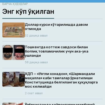
БАРЧА ҲУДУДЛАР
Энг кўп ўқилган
Доллар курси кўтарилишда давом
этмоқда
32 дақиқа аввал
Тошкентда коттеж савдоси билан
боғлиқ товламачилик учун ака-ука
ушланди
58 дақиқа аввал
ХДП — «Уятли хонадон», «Шармандали
маҳалла» каби тамғалар ўрнатилиши
Конституцияда белгиланган ҳуқуқларга
мос келмайди
2 соат аввал
Ўзбекистонда ҳайвонларни мажбурий