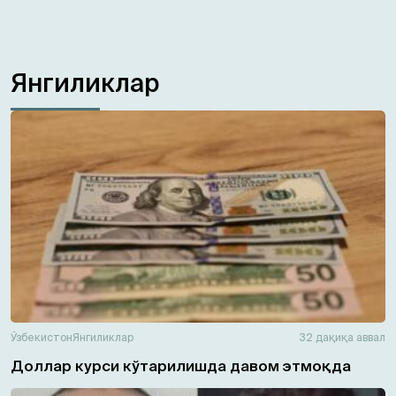
Янгиликлар
Ўзбекистон
Янгиликлар
32 дақиқа аввал
Доллар курси кўтарилишда давом этмоқда