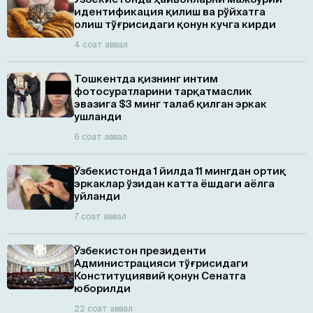
идентификация қилиш ва рўйхатга
олиш тўғрисидаги қонун кучга кирди
4 соат аввал
Тошкентда қизнинг интим
фотосуратларини тарқатмаслик
эвазига $3 минг талаб қилган эркак
ушланди
6 соат аввал
Ўзбекистонда 1 йилда 11 мингдан ортиқ
эркаклар ўзидан катта ёшдаги аёлга
уйланди
7 соат аввал
Ўзбекистон президенти
Администрацияси тўғрисидаги
Конституциявий қонун Сенатга
юборилди
22 соат аввал