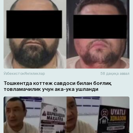
Ўзбекистон
Янгиликлар
58 дақиқа аввал
Тошкентда коттеж савдоси билан боғлиқ
товламачилик учун ака-ука ушланди