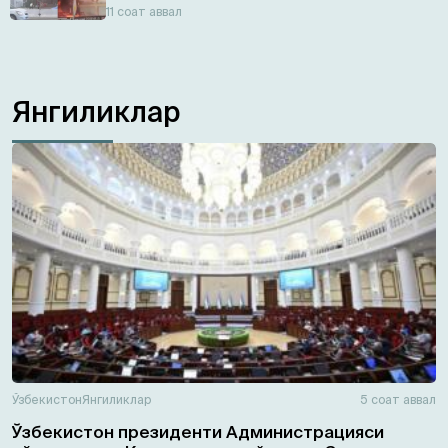
11 соат аввал
Янгиликлар
Ўзбекистон
Янгиликлар
5 соат аввал
Ўзбекистон президенти Администрацияси