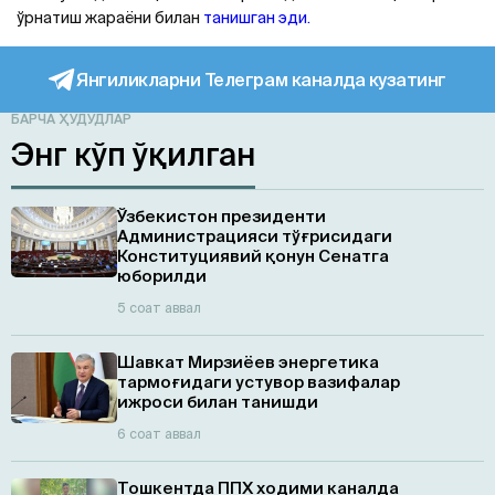
ўрнатиш жараёни билан
танишган эди.
Янгиликларни Телеграм каналда кузатинг
БАРЧА ҲУДУДЛАР
Энг кўп ўқилган
Ўзбекистон президенти
Администрацияси тўғрисидаги
Конституциявий қонун Сенатга
юборилди
5 соат аввал
Шавкат Мирзиёев энергетика
тармоғидаги устувор вазифалар
ижроси билан танишди
6 соат аввал
Тошкентда ППХ ходими каналда