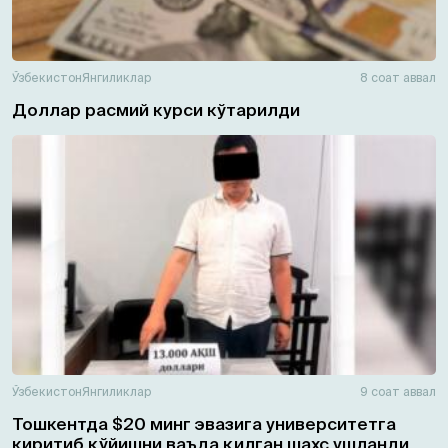
Ўзбекистон
Янгиликлар
8 соат аввал
Доллар расмий курси кўтарилди
Ўзбекистон
Янгиликлар
9 соат аввал
Тошкентда $20 минг эвазига университетга
киритиб қўйишни ваъда қилган шахс ушланди