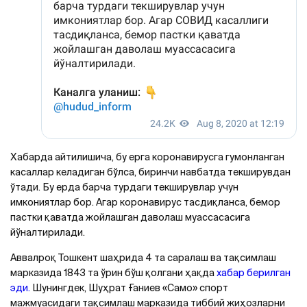
Хабарда айтилишича, бу ерга коронавирусга гумонланган
касаллар келадиган бўлса, биринчи навбатда текширувдан
ўтади. Бу ерда барча турдаги текширувлар учун
имкониятлар бор. Агар коронавирус тасдиқланса, бемор
пастки қаватда жойлашган даволаш муассасасига
йўналтирилади.
Аввалроқ Тошкент шаҳрида 4 та саралаш ва тақсимлаш
марказида 1843 та ўрин бўш қолгани ҳақда
хабар берилган
эди.
Шунингдек, Шуҳрат Ғаниев «Само» спорт
мажмуасидаги тақсимлаш марказида тиббий жиҳозларни