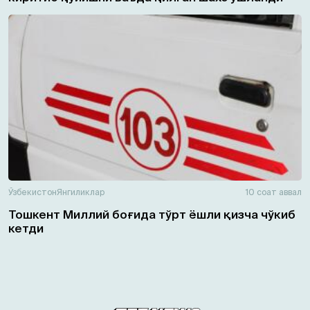
Ўзбекистон
Янгиликлар
10 соат аввал
Тошкент Миллий боғида тўрт ёшли қизча чўкиб
кетди