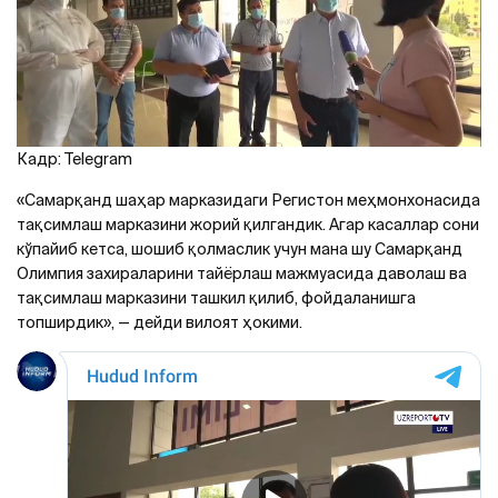
Кадр: Telegram
«Самарқанд шаҳар марказидаги Регистон меҳмонхонасида
тақсимлаш марказини жорий қилгандик. Агар касаллар сони
кўпайиб кетса, шошиб қолмаслик учун мана шу Самарқанд
Олимпия захираларини тайёрлаш мажмуасида даволаш ва
тақсимлаш марказини ташкил қилиб, фойдаланишга
топширдик», — дейди вилоят ҳокими.