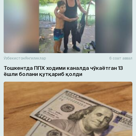
Ўзбекистон
Янгиликлар
6 соат аввал
Тошкентда ППХ ходими каналда чўкаётган 13
ёшли болани қутқариб қолди