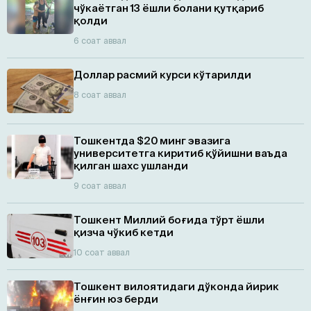
чўкаётган 13 ёшли болани қутқариб
қолди
6 соат аввал
Доллар расмий курси кўтарилди
8 соат аввал
Тошкентда $20 минг эвазига
университетга киритиб қўйишни ваъда
қилган шахс ушланди
9 соат аввал
Тошкент Миллий боғида тўрт ёшли
қизча чўкиб кетди
10 соат аввал
Тошкент вилоятидаги дўконда йирик
ёнғин юз берди