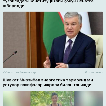
тўғрисидаги Конституциявий қонун Сенатга
юборилди
Ўзбекистон
Янгиликлар
6 соат аввал
Шавкат Мирзиёев энергетика тармоғидаги
устувор вазифалар ижроси билан танишди