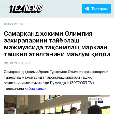
ЯНГИЛИКЛАР
Самарқанд ҳокими Олимпия
захираларини тайёрлаш
мажмуасида тақсимлаш маркази
ташкил этилганини маълум қилди
08.08.2020
| 22:33
Самарқанд ҳокими Эркин Турдимов Олимпия захираларини
тайёрлаш мажмуасида тақсимлаш маркази ташкил
этилганини маълум қилди Бу ҳақда «UZREPORT TV»
телеканали
хабар қилди.