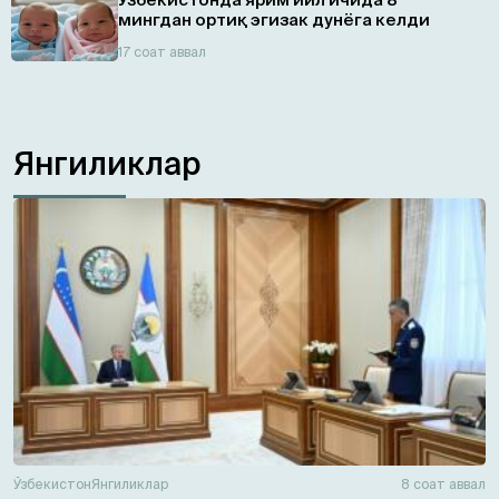
мингдан ортиқ эгизaк дунёга келди
17 соат аввал
Янгиликлар
Ўзбекистон
Янгиликлар
8 соат аввал