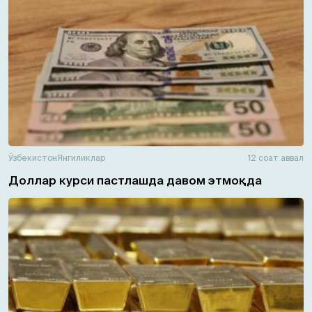
Ўзбекистон
Янгиликлар
12 соат аввал
Доллар курси пастлашда давом этмоқда