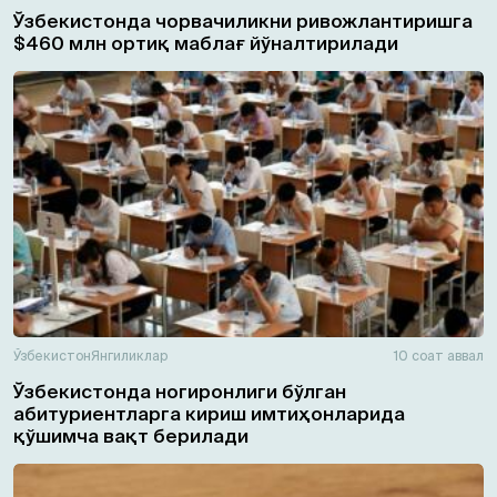
Ўзбекистонда чорвачиликни ривожлантиришга
$460 млн ортиқ маблағ йўналтирилади
Ўзбекистон
Янгиликлар
10 соат аввал
Ўзбекистонда ногиронлиги бўлган
абитуриентларга кириш имтиҳонларида
қўшимча вақт берилади