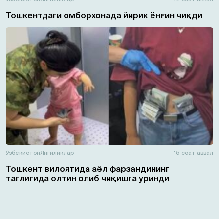
Тошкентдаги омборхонада йирик ёнғин чиқди
Ўзбекистон
Янгиликлар
15 соат аввал
Тошкент вилоятида аёл фарзандининг
таглигида олтин олиб чиқишга уринди