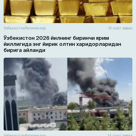
Ўзбекистон
Янгиликлар
13 соат аввал
Ўзбекистон 2026 йилнинг биринчи ярим
йиллигида энг йирик олтин харидорларидан
бирига айланди
Ўзбекистон
Янгиликлар
14 соат аввал