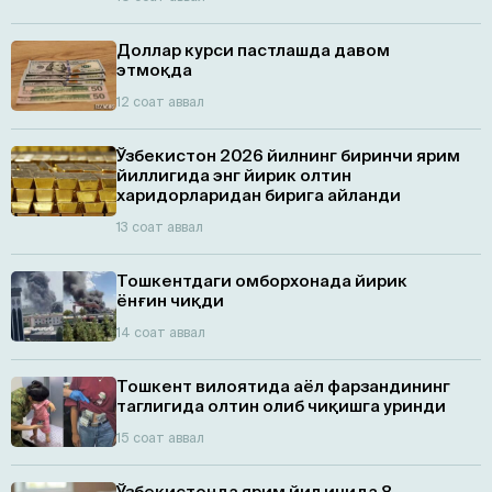
Доллар курси пастлашда давом
этмоқда
12 соат аввал
Ўзбекистон 2026 йилнинг биринчи ярим
йиллигида энг йирик олтин
харидорларидан бирига айланди
13 соат аввал
Тошкентдаги омборхонада йирик
ёнғин чиқди
14 соат аввал
Тошкент вилоятида аёл фарзандининг
таглигида олтин олиб чиқишга уринди
15 соат аввал
Ўзбекистонда ярим йил ичида 8