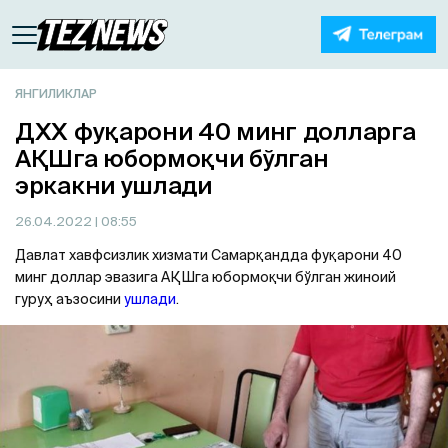
ЯНГИЛИКЛАР
ДХХ фуқарони 40 минг долларга
АҚШга юбормоқчи бўлган
эркакни ушлади
26.04.2022
| 08:55
Давлат хавфсизлик хизмати Самарқандда фуқарони 40
минг доллар эвазига АҚШга юбормоқчи бўлган жиноий
гуруҳ аъзосини
ушлади
.