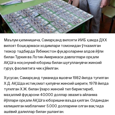
Маълум қилинишича, Самарқанд вилояти ИИБ ҳамда ДХХ
вилоят бошқармаси ходимлари томонидан ўтказилган
тезкор тадбирда Ўзбекистон фуқароларини алдов йўли
билан Туркия ва Лотин Америкаси давлатлари орқали
АҚШга ноқонуний юбориш билан шуғулланувчи жиноий
гуруҳ фаолиятига чек қўйилган.
Хусусан, Самарқанд туманида яшовчи 1982 йилда туғилган
Х.Д. АҚШда истиқомат қилувчи жиноий шериги, 1978 йилда
туғилган Х.Ж. билан ўзаро жиноий тил бириктириб,
маҳаллий фуқарони 40.000 доллар эвазига айланма
йўллари орқали АҚШга юборишни ваъда қилган. Олдиндан
келишилган маблағнинг 5.000 долларини олган вақтида
ашёвий далиллар билан ушланган.