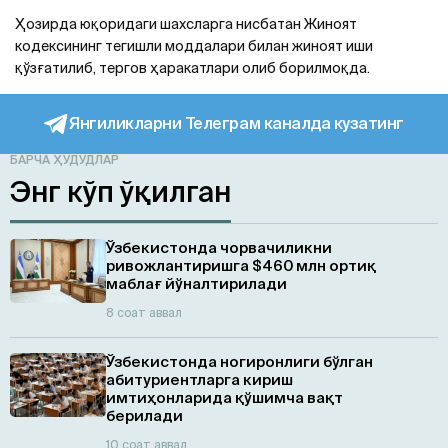
Ҳозирда юқоридаги шахсларга нисбатан Жиноят
кодексининг тегишли моддалари билан жиноят иши
қўзғатилиб, тергов ҳаракатлари олиб борилмоқда.
Янгиликларни Телеграм каналда кузатинг
БАРЧА ҲУДУДЛАР
Энг кўп ўқилган
Ўзбекистонда чорвачиликни
ривожлантиришга $460 млн ортиқ
маблағ йўналтирилади
8 соат аввал
Ўзбекистонда ногиронлиги бўлган
абитуриентларга кириш
имтиҳонларида қўшимча вақт
берилади
10 соат аввал