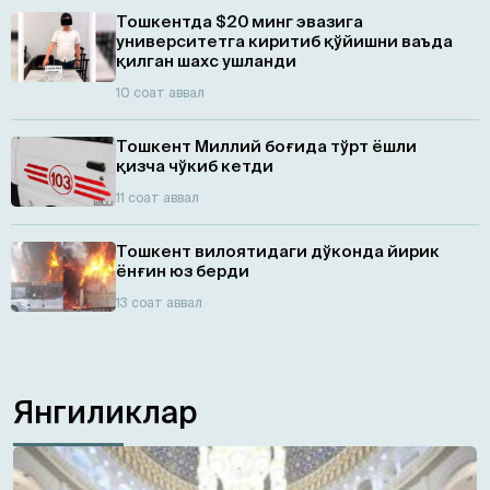
Тошкентда $20 минг эвазига
университетга киритиб қўйишни ваъда
қилган шахс ушланди
10 соат аввал
Тошкент Миллий боғида тўрт ёшли
қизча чўкиб кетди
11 соат аввал
Тошкент вилоятидаги дўконда йирик
ёнғин юз берди
13 соат аввал
Янгиликлар