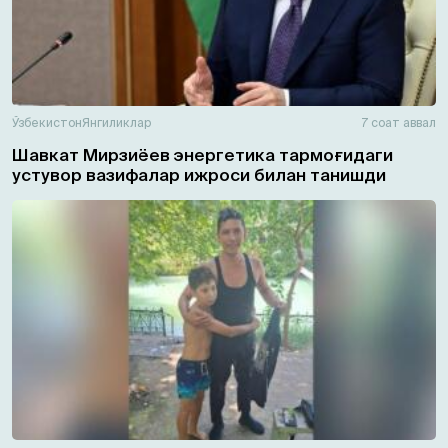
Ўзбекистон
Янгиликлар
7 соат аввал
Шавкат Мирзиёев энергетика тармоғидаги
устувор вазифалар ижроси билан танишди