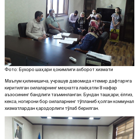
Фото: Бухоро шаҳари ҳокимлиги ахборот хизмати
Маълум қилинишича, учрашув давомида «темир дафтар»га
киритилган оилаларнинг меҳнатга лаёқатли 8 нафар
аъзосининг бандлиги таъминланган. Бундан ташқари, ёлғиз,
кекса, ногирони бор оилаларнинг тўпланиб қолган коммунал
хизматлардан қарздорлиги тўлаб берилган.