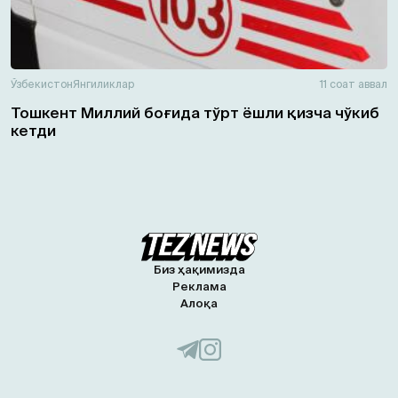
Ўзбекистон
Янгиликлар
11 соат аввал
Тошкент Миллий боғида тўрт ёшли қизча чўкиб
кетди
Биз ҳақимизда
Реклама
Алоқа