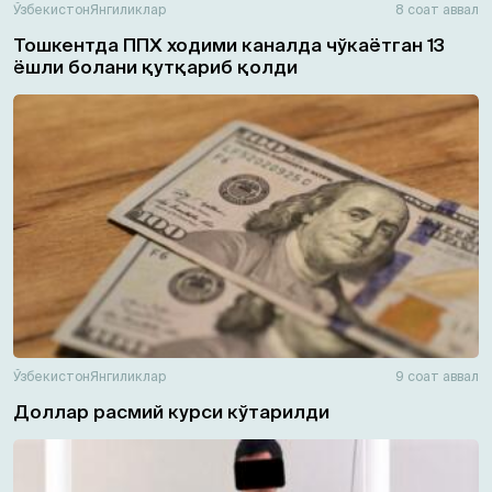
Ўзбекистон
Янгиликлар
8 соат аввал
Тошкентда ППХ ходими каналда чўкаётган 13
ёшли болани қутқариб қолди
Ўзбекистон
Янгиликлар
9 соат аввал
Доллар расмий курси кўтарилди