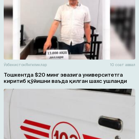
Ўзбекистон
Янгиликлар
10 соат аввал
Тошкентда $20 минг эвазига университетга
киритиб қўйишни ваъда қилган шахс ушланди