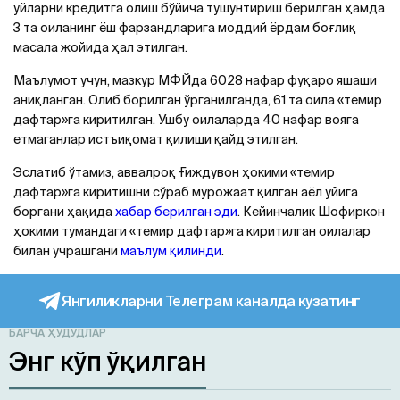
уйларни кредитга олиш бўйича тушунтириш берилган ҳамда
3 та оиланинг ёш фарзандларига моддий ёрдам боғлиқ
масала жойида ҳал этилган.
Маълумот учун, мазкур МФЙда 6028 нафар фуқаро яшаши
аниқланган. Олиб борилган ўрганилганда, 61 та оила «темир
дафтар»га киритилган. Ушбу оилаларда 40 нафар вояга
етмаганлар истъиқомат қилиши қайд этилган.
Эслатиб ўтамиз, аввалроқ Ғиждувон ҳокими «темир
дафтар»га киритишни сўраб мурожаат қилган аёл уйига
боргани ҳақида
хабар берилган эди
. Кейинчалик Шофиркон
ҳокими тумандаги «темир дафтар»га киритилган оилалар
билан учрашгани
маълум қилинди
.
Янгиликларни Телеграм каналда кузатинг
БАРЧА ҲУДУДЛАР
Энг кўп ўқилган