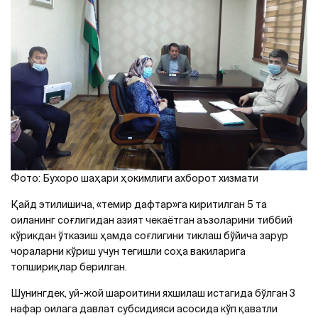
Фото: Бухоро шаҳари ҳокимлиги ахборот хизмати
Қайд этилишича, «темир дафтар»га киритилган 5 та
оиланинг соғлигидан азият чекаётган аъзоларини тиббий
кўрикдан ўтказиш ҳамда соғлигини тиклаш бўйича зарур
чораларни кўриш учун тегишли соҳа вакиларига
топшириқлар берилган.
Шунингдек, уй-жой шароитини яхшилаш истагида бўлган 3
нафар оилага давлат субсидияси асосида кўп қаватли