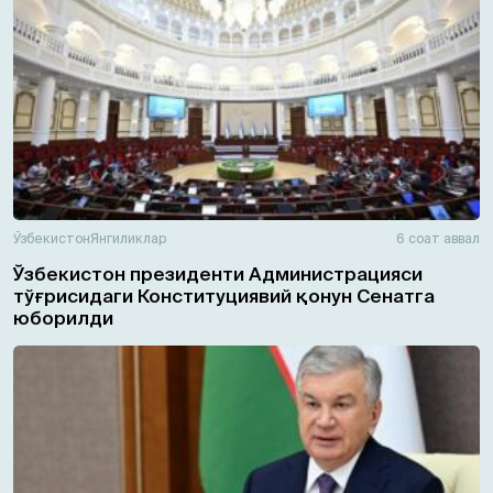
Ўзбекистон
Янгиликлар
6 соат аввал
Ўзбекистон президенти Администрацияси
тўғрисидаги Конституциявий қонун Сенатга
юборилди