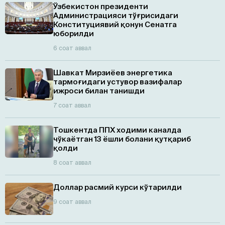
Ўзбекистон президенти
Администрацияси тўғрисидаги
Конституциявий қонун Сенатга
юборилди
6 соат аввал
Шавкат Мирзиёев энергетика
тармоғидаги устувор вазифалар
ижроси билан танишди
7 соат аввал
Тошкентда ППХ ходими каналда
чўкаётган 13 ёшли болани қутқариб
қолди
8 соат аввал
Доллар расмий курси кўтарилди
9 соат аввал