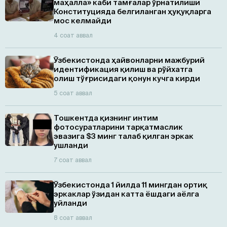
маҳалла» каби тамғалар ўрнатилиши
Конституцияда белгиланган ҳуқуқларга
мос келмайди
4 соат аввал
Ўзбекистонда ҳайвонларни мажбурий
идентификация қилиш ва рўйхатга
олиш тўғрисидаги қонун кучга кирди
5 соат аввал
Тошкентда қизнинг интим
фотосуратларини тарқатмаслик
эвазига $3 минг талаб қилган эркак
ушланди
7 соат аввал
Ўзбекистонда 1 йилда 11 мингдан ортиқ
эркаклар ўзидан катта ёшдаги аёлга
уйланди
8 соат аввал