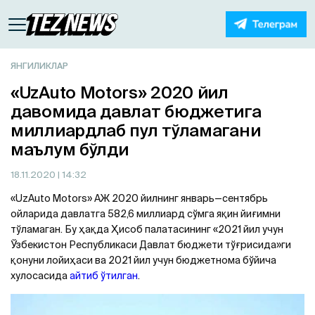
ЯНГИЛИКЛАР
«UzAuto Motors» 2020 йил
давомида давлат бюджетига
миллиардлаб пул тўламагани
маълум бўлди
18.11.2020
| 14:32
«UzAuto Motors» АЖ 2020 йилнинг январь—cентябрь
ойларида давлатга 582,6 миллиард сўмга яқин йиғимни
тўламаган. Бу ҳақда Ҳисоб палатасининг «2021 йил учун
Ўзбекистон Республикаси Давлат бюджети тўғрисида»ги
қонуни лойиҳаси ва 2021 йил учун бюджетнома бўйича
хулосасида
айтиб ўтилган
.