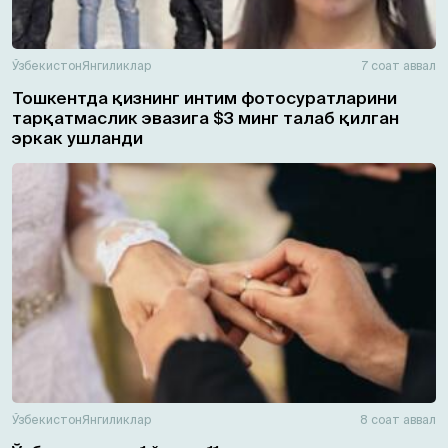
Ўзбекистон
Янгиликлар
7 соат аввал
Тошкентда қизнинг интим фотосуратларини
тарқатмаслик эвазига $3 минг талаб қилган
эркак ушланди
Ўзбекистон
Янгиликлар
8 соат аввал