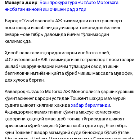
Мавзуга доир
:
Бош прокуратура «UzAuto Motors»га
нисбатан жиноий иш очишни рад этди
Бироқ «Oʻzavtosanoat» АЖ тизимидаги автотранспорт
воситалари ишлаб чиқарувчилари томонидан йилнинг
январь—cентябрь давомида йиғим тўланмасдан
келинмоқда.
Ҳисоб палатаси юқоридагиларни инобатга олиб,
«Oʻzavtosanoat» АЖ тизимидаги автотранспорт воситалари
ишлаб чиқарувчиларни йиғим тўлашдан озод этишни
белгиловчи имтиёзни қайта кўриб чиқиш мақсадга мувофиқ
дея хулоса берган.
Аввалроқ «UzAuto Motors» АЖ Монополияга қарши курашиш
қўмитасининг қарори устидан Тошкент шаҳар маъмурий
судига шикоят қилгани ҳақида
хабар берилганди
.
Акциядорлик жамиятининг қўмита махсус комиссияси
қарорини ҳақиқий эмас, деб топиш тўғрисидаги шикоят
аризасини кўриб чиқиш бўйича навбатдаги суд 9 октябрь
куни Тошкент шаҳар маъмурий суди биносида бўлиб ўтган.