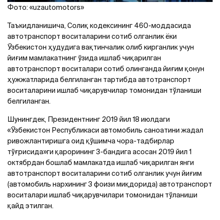
Фото: «uzautomotors»
Таъкидланишича, Солиқ кодексининг 460-моддасида
автотранспорт воситаларини сотиб олганлик ёки
Ўзбекистон ҳудудига вақтинчалик олиб кирганлик учун
йиғим мамлакатнинг ўзида ишлаб чиқарилган
автотранспорт воситалари сотиб олинганда йиғим қонун
ҳужжатларида белгиланган тартибда автотранспорт
воситаларини ишлаб чиқарувчилар томонидан тўланиши
белгиланган.
Шунингдек, Президентнинг 2019 йил 18 июлдаги
«Ўзбекистон Республикаси автомобиль саноатини жадал
ривожлантиришга оид қўшимча чора-тадбирлар
тўғрисида»ги қарорининг 3-бандига асосан 2019 йил 1
октябрдан бошлаб мамлакатда ишлаб чиқарилган янги
автотранспорт воситаларини сотиб олганлик учун йиғим
(автомобиль нархининг 3 фоизи миқдорида) автотранспорт
воситалари ишлаб чиқарувчилари томонидан тўланиши
қайд этилган.