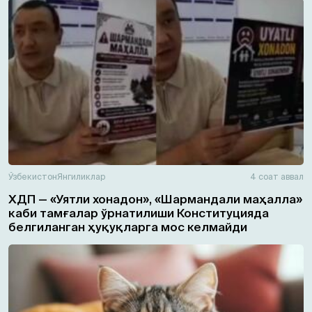
Ўзбекистон
Янгиликлар
4 соат аввал
ХДП — «Уятли хонадон», «Шармандали маҳалла»
каби тамғалар ўрнатилиши Конституцияда
белгиланган ҳуқуқларга мос келмайди