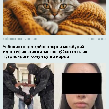
Ўзбекистон
Янгиликлар
5 соат аввал
Ўзбекистонда ҳайвонларни мажбурий
идентификация қилиш ва рўйхатга олиш
тўғрисидаги қонун кучга кирди