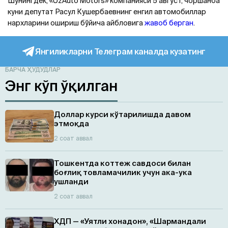
Шунингдек, «UzAuto Motors» компанияси 5 август, чоршанба
куни депутат Расул Кушербаевнинг енгил автомобиллар
нархларини ошириш бўйича айбловига
жавоб берган
.
Янгиликларни Телеграм каналда кузатинг
БАРЧА ҲУДУДЛАР
Энг кўп ўқилган
Доллар курси кўтарилишда давом
этмоқда
2 соат аввал
Тошкентда коттеж савдоси билан
боғлиқ товламачилик учун ака-ука
ушланди
2 соат аввал
ХДП — «Уятли хонадон», «Шармандали