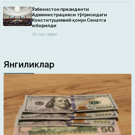
Ўзбекистон президенти
Администрацияси тўғрисидаги
Конституциявий қонун Сенатга
юборилди
23 соат аввал
Янгиликлар