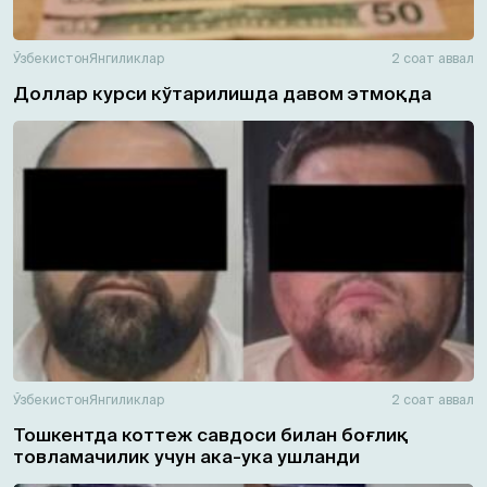
Ўзбекистон
Янгиликлар
2 соат аввал
Доллар курси кўтарилишда давом этмоқда
Ўзбекистон
Янгиликлар
2 соат аввал
Тошкентда коттеж савдоси билан боғлиқ
товламачилик учун ака-ука ушланди