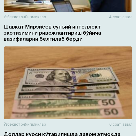
Ўзбекистон
Янгиликлар
4 соат аввал
Шавкат Мирзиёев сунъий интеллект
экотизимини ривожлантириш бўйича
вазифаларни белгилаб берди
Ўзбекистон
Янгиликлар
6 соат аввал
Доллар курси кўтарилишда давом этмоқда