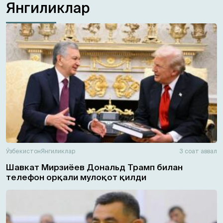
Янгиликлар
Ўзбекистон
Янгиликлар
3 соат аввал
Шавкат Мирзиёев Дональд Трамп билан
телефон орқали мулоқот қилди