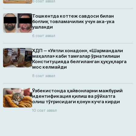
6 соат аввал
Тошкентда коттеж савдоси билан
боғлиқ товламачилик учун ака-ука
ушланди
6 соат аввал
ХДП — «Уятли хонадон», «Шармандали
маҳалла» каби тамғалар ўрнатилиши
Конституцияда белгиланган ҳуқуқларга
мос келмайди
8 соат аввал
Ўзбекистонда ҳайвонларни мажбурий
идентификация қилиш ва рўйхатга
олиш тўғрисидаги қонун кучга кирди
10 соат аввал