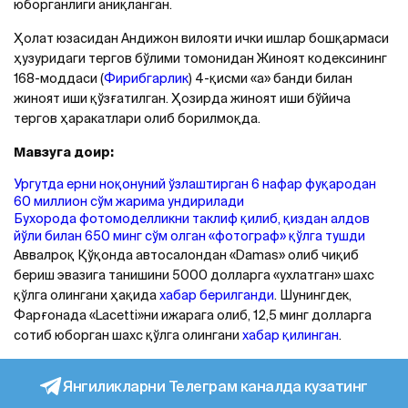
юборганлиги аниқланган.
Ҳолат юзасидан Aндижон вилояти ички ишлар бошқармаси
ҳузуридаги тергов бўлими томонидан Жиноят кодексининг
168-моддаси (
Фирибгарлик
) 4-қисми «а» банди билан
жиноят иши қўзғатилган. Ҳозирда жиноят иши бўйича
тергов ҳаракатлари олиб борилмоқда.
Мавзуга доир:
Ургутда ерни ноқонуний ўзлаштирган 6 нафар фуқародан
60 миллион сўм жарима ундирилади
Бухорода фотомоделликни таклиф қилиб, қиздан алдов
йўли билан 650 минг сўм олган «фотограф» қўлга тушди
Aввалроқ Қўқонда автосалондан «Damas» олиб чиқиб
бериш эвазига танишини 5000 долларга «ухлатган» шахс
қўлга олингани ҳақида
хабар берилганди
. Шунингдек,
Фарғонада «Lacetti»ни ижарага олиб, 12,5 минг долларга
сотиб юборган шахс қўлга олингани
хабар қилинган
.
Янгиликларни Телеграм каналда кузатинг