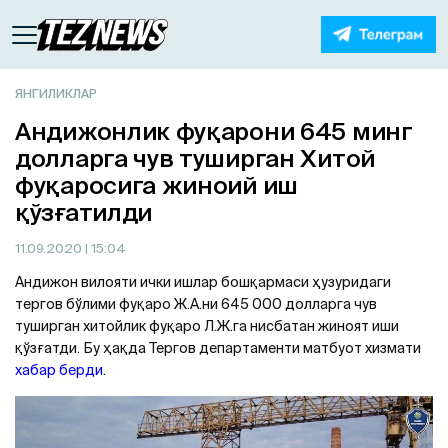
ЯНГИЛИКЛАР
Aндижонлик фуқарони 645 минг
долларга чув туширган Хитой
фуқаросига жиноий иш
қўзғатилди
11.09.2020
| 15:04
Aндижон вилояти ички ишлар бошқармаси ҳузуридаги
тергов бўлими фуқаро Ж.A.ни 645 000 долларга чув
туширган хитойлик фуқаро Л.Ж.га нисбатан жиноят иши
қўзғатди. Бу ҳақда Тергов департаменти матбуот хизмати
хабар берди
.