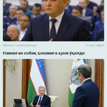
Ўзбекистон
Янгиликлар
4 соат аввал
Наманган собиқ ҳокимига ҳукм ўқилди