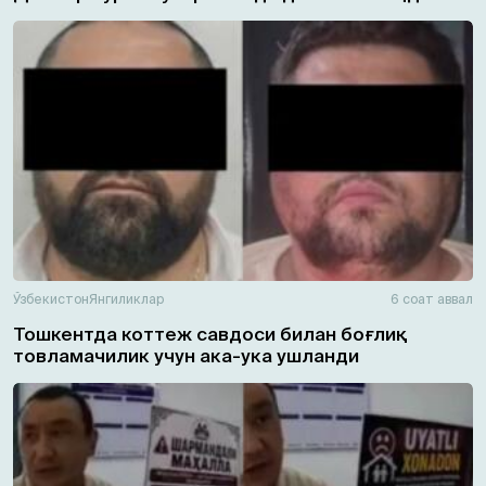
Ўзбекистон
Янгиликлар
6 соат аввал
Тошкентда коттеж савдоси билан боғлиқ
товламачилик учун ака-ука ушланди