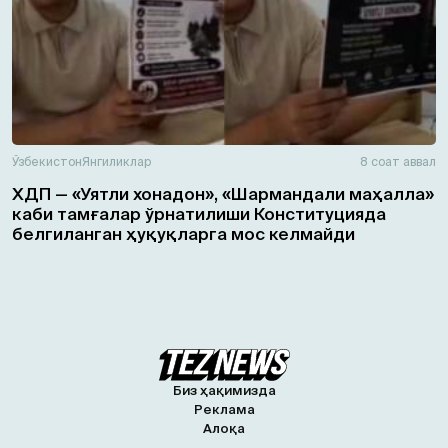
Ўзбекистон
Янгиликлар
8 соат аввал
ХДП — «Уятли хонадон», «Шармандали маҳалла»
каби тамғалар ўрнатилиши Конституцияда
белгиланган ҳуқуқларга мос келмайди
Биз ҳақимизда
Реклама
Алоқа