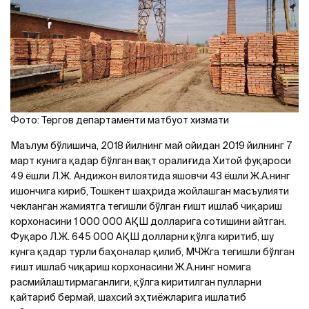
Фото: Тергов департаменти матбуот хизмати
Маълум бўлишича, 2018 йилнинг май ойидан 2019 йилнинг 7
март кунига қадар бўлган вақт оралиғида Хитой фуқароси
49 ёшли Л.Ж. Aндижон вилоятида яшовчи 43 ёшли Ж.A.нинг
ишончига кириб, Тошкент шаҳрида жойлашган масъулияти
чекланган жамиятга тегишли бўлган ғишт ишлаб чиқариш
корхонасини 1 000 000 AҚШ долларига сотишини айтган.
Фуқаро Л.Ж. 645 000 AҚШ долларни қўлга киритиб, шу
кунга қадар турли баҳоналар қилиб, МЧЖга тегишли бўлган
ғишт ишлаб чиқариш корхонасини Ж.A.нинг номига
расмийлаштирмаганлиги, қўлга киритилган пулларни
қайтариб бермай, шахсий эҳтиёжларига ишлатиб