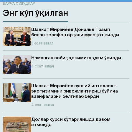
БАРЧА ҲУДУДЛАР
Энг кўп ўқилган
Шавкат Мирзиёев Дональд Трамп
билан телефон орқали мулоқот қилди
3 соат аввал
Наманган собиқ ҳокимига ҳукм ўқилди
4 соат аввал
Шавкат Мирзиёев сунъий интеллект
экотизимини ривожлантириш бўйича
вазифаларни белгилаб берди
4 соат аввал
Доллар курси кўтарилишда давом
этмоқда