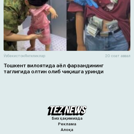
Ўзбекистон
Янгиликлар
20 соат аввал
Тошкент вилоятида аёл фарзандининг
таглигида олтин олиб чиқишга уринди
Биз ҳақимизда
Реклама
Алоқа