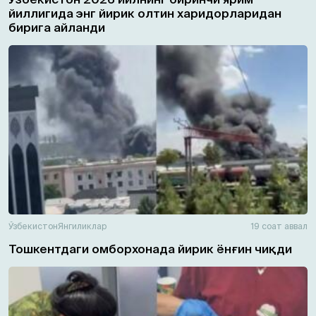
йиллигида энг йирик олтин харидорларидан
бирига айланди
Ўзбекистон
Янгиликлар
19 соат аввал
Тошкентдаги омборхонада йирик ёнғин чиқди