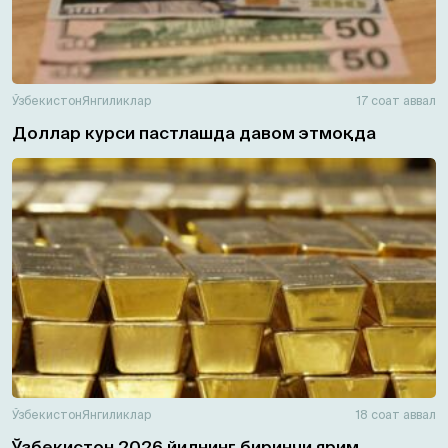
Ўзбекистон
Янгиликлар
17 соат аввал
Доллар курси пастлашда давом этмоқда
Ўзбекистон
Янгиликлар
18 соат аввал
Ўзбекистон 2026 йилнинг биринчи ярим