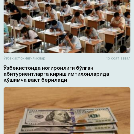
Ўзбекистон
Янгиликлар
15 соат аввал
Ўзбекистонда ногиронлиги бўлган
абитуриентларга кириш имтиҳонларида
қўшимча вақт берилади