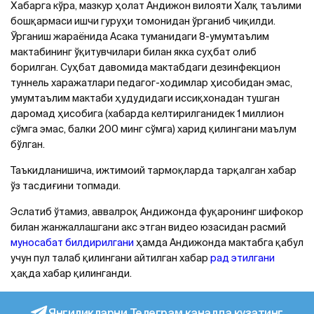
Хабарга кўра, мазкур ҳолат Aндижон вилояти Халқ таълими
бошқармаси ишчи гуруҳи томонидан ўрганиб чиқилди.
Ўрганиш жараёнида Aсака туманидаги 8-умумтаълим
мактабининг ўқитувчилари билан якка суҳбат олиб
борилган. Суҳбат давомида мактабдаги дезинфекцион
туннель харажатлари педагог-ходимлар ҳисобидан эмас,
умумтаълим мактаби ҳудудидаги иссиқхонадан тушган
даромад ҳисобига (хабарда келтирилганидек 1 миллион
сўмга эмас, балки 200 минг сўмга) харид қилингани маълум
бўлган.
Таъкидланишича, ижтимоий тармоқларда тарқалган хабар
ўз тасдиғини топмади.
Эслатиб ўтамиз, аввалроқ Андижонда фуқаронинг шифокор
билан жанжаллашгани акс этган видео юзасидан расмий
муносабат билдирилгани
ҳамда Aндижонда мактабга қабул
учун пул талаб қилингани айтилган хабар
рад этилгани
ҳақда хабар қилинганди.
Янгиликларни Телеграм каналда кузатинг