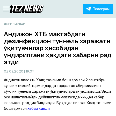
ЯНГИЛИКЛАР
Aндижон ХТБ мактабдаги
дезинфекцион туннель харажати
ўқитувчилар ҳисобидан
ундирилгани ҳақдаги хабарни рад
этди
02.09.2020
| 19:07
Aндижон вилояти Халқ таълими бошқармаси 2 сентябрь
куни ижтимоий тармоқларда тарқалган «Бир миллион
сўмлик туннель харажати ўқитувчилардан ундирилди. Энди
эса ишлатилмайди дейишяпти» мавзусида чиққан хабар
юзасидан раддия билдирди. Бу ҳақда вилоят Халқ таълими
бошқармаси
хабар қилди
.