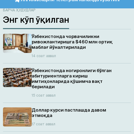
БАРЧА ҲУДУДЛАР
Энг кўп ўқилган
Ўзбекистонда чорвачиликни
ривожлантиришга $460 млн ортиқ
маблағ йўналтирилади
14 соат аввал
Ўзбекистонда ногиронлиги бўлган
абитуриентларга кириш
имтиҳонларида қўшимча вақт
берилади
15 соат аввал
Доллар курси пастлашда давом
этмоқда
17 соат аввал