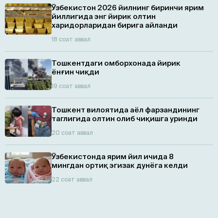
Ўзбекистон 2026 йилнинг биринчи ярим
йиллигида энг йирик олтин
харидорларидан бирига айланди
18 соат аввал
Тошкентдаги омборхонада йирик
ёнғин чиқди
19 соат аввал
Тошкент вилоятида аёл фарзандининг
таглигида олтин олиб чиқишга уринди
20 соат аввал
Ўзбекистонда ярим йил ичида 8
мингдан ортиқ эгизaк дунёга келди
22 соат аввал