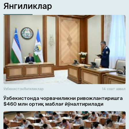
Янгиликлар
Ўзбекистон
Янгиликлар
14 соат аввал
Ўзбекистонда чорвачиликни ривожлантиришга
$460 млн ортиқ маблағ йўналтирилади