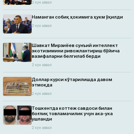
2 кун аввал
Наманган собиқ ҳокимига ҳукм ўқилди
2 кун аввал
Шавкат Мирзиёев сунъий интеллект
экотизимини ривожлантириш бўйича
вазифаларни белгилаб берди
2 кун аввал
Доллар курси кўтарилишда давом
этмоқда
2 кун аввал
Тошкентда коттеж савдоси билан
боғлиқ товламачилик учун ака-ука
ушланди
2 кун аввал