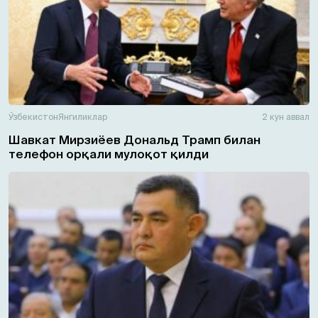
Ўзбекистон
Янгиликлар
2 кун аввал
Шавкат Мирзиёев Дональд Трамп билан
телефон орқали мулоқот қилди