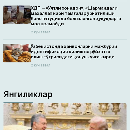
ХДП — «Уятли хонадон», «Шармандали
маҳалла» каби тамғалар ўрнатилиши
Конституцияда белгиланган ҳуқуқларга
мос келмайди
2 кун аввал
Ўзбекистонда ҳайвонларни мажбурий
идентификация қилиш ва рўйхатга
олиш тўғрисидаги қонун кучга кирди
2 кун аввал
Янгиликлар