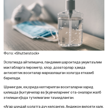
Фото: «Shutterstock»
Эслатмада айтилишича, пандемия шароитида умумтаълим
мактабларга пирометр, хлор, дозаторлар ҳамда
антисептик воситалар марказлашган холатда етказиб
берилади.
Шунингдек, юқорида келтирилган воситаларни харид
қилишда ўқитувчилар ва ўқувчиларнинг ота-оналари жалб
этилиши кўзда тутилмагани таъкидланган.
«Агар шундай ҳолатга дуч келсангиз, Андижон вилояти халқ