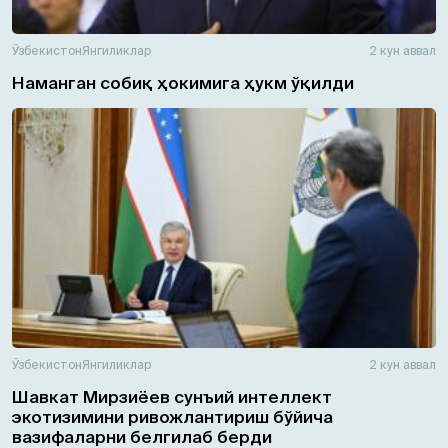
Ўзбекистон
Янгиликлар
2 кун аввал
Наманган собиқ ҳокимига ҳукм ўқилди
Ўзбекистон
Янгиликлар
2 кун аввал
Шавкат Мирзиёев сунъий интеллект
экотизимини ривожлантириш бўйича
вазифаларни белгилаб берди