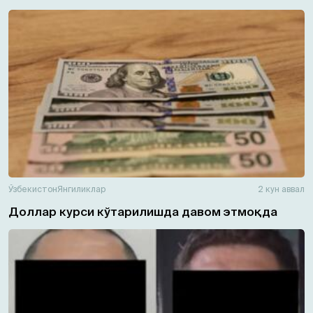
Ўзбекистон
Янгиликлар
2 кун аввал
Доллар курси кўтарилишда давом этмоқда