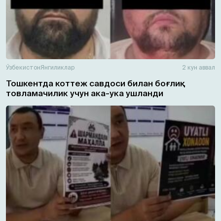
Ўзбекистон
Янгиликлар
2 кун аввал
Тошкентда коттеж савдоси билан боғлиқ
товламачилик учун ака-ука ушланди