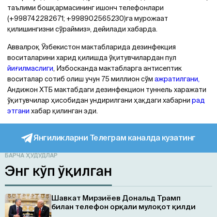
таълими бошқармасининг ишонч телефонлари
(+998742282671; +998902565230)га мурожаат
қилишингизни сўраймиз», дейилади хабарда.
Аввалроқ Ўзбекистон мактабларида дезинфекция
воситаларини харид қилишда ўқитувчилардан пул
йиғилмаслиги
, Избосканда мактабларга антисептик
воситалар сотиб олиш учун 75 миллион сўм
ажратилгани,
Aндижон ХТБ мактабдаги дезинфекцион туннель харажати
ўқитувчилар ҳисобидан ундирилгани ҳақдаги хабарни
рад
этгани
хабар қилинган эди.
Янгиликларни Телеграм каналда кузатинг
БАРЧА ҲУДУДЛАР
Энг кўп ўқилган
Шавкат Мирзиёев Дональд Трамп
билан телефон орқали мулоқот қилди