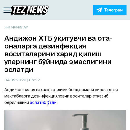
ЯНГИЛИКЛАР
Андижон ХТБ ўқитувчи ва ота-
оналарга дезинфекция
воситаларини харид қилиш
уларнинг бўйнида эмаслигини
эслатди
04.09.2020
| 08:22
Андижон вилояти халқ таълими бошқармаси вилоятдаги
мактабларга дезинфекцияловчи воситалар етказиб
берилишини
эслатиб ўтди
.