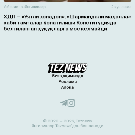
Ўзбекистон
Янгиликлар
2 кун аввал
ХДП — «Уятли хонадон», «Шармандали маҳалла»
каби тамғалар ўрнатилиши Конституцияда
белгиланган ҳуқуқларга мос келмайди
Биз ҳақимизда
Реклама
Алоқа
© 2020 — 2026, Teznews
Янгиликлар Teznews’дан бошланади