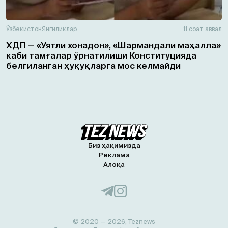
Ўзбекистон
Янгиликлар
11 соат аввал
ХДП — «Уятли хонадон», «Шармандали маҳалла»
каби тамғалар ўрнатилиши Конституцияда
белгиланган ҳуқуқларга мос келмайди
Биз ҳақимизда
Реклама
Алоқа
© 2020 — 2026, Teznews