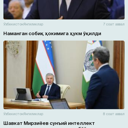
Ўзбекистон
Янгиликлар
7 соат аввал
Наманган собиқ ҳокимига ҳукм ўқилди
Ўзбекистон
Янгиликлар
8 соат аввал
Шавкат Мирзиёев сунъий интеллект