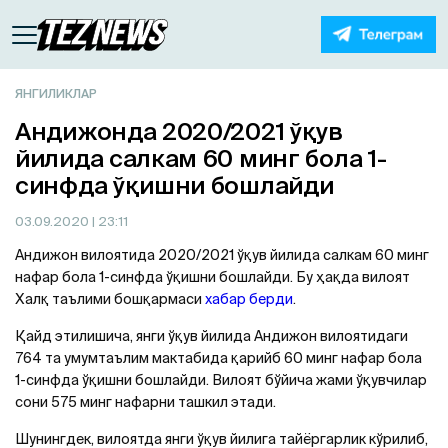
ЯНГИЛИКЛАР
Андижонда 2020/2021 ўқув
йилида салкам 60 минг бола 1-
синфда ўқишни бошлайди
03.09.2020
| 23:11
Андижон вилоятида 2020/2021 ўқув йилида салкам 60 минг
нафар бола 1-синфда ўқишни бошлайди. Бу ҳақда вилоят
Халқ таълими бошқармаси
хабар берди
.
Қайд этилишича, янги ўқув йилида Андижон вилоятидаги
764 та умумтаълим мактабида қарийб 60 минг нафар бола
1-синфда ўқишни бошлайди. Вилоят бўйича жами ўқувчилар
сони 575 минг нафарни ташкил этади.
Шунингдек, вилоятда янги ўқув йилига тайёргарлик кўрилиб,