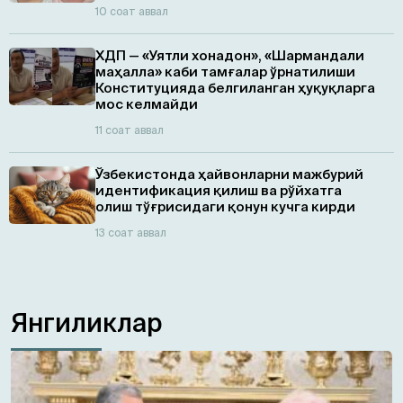
10 соат аввал
ХДП — «Уятли хонадон», «Шармандали
маҳалла» каби тамғалар ўрнатилиши
Конституцияда белгиланган ҳуқуқларга
мос келмайди
11 соат аввал
Ўзбекистонда ҳайвонларни мажбурий
идентификация қилиш ва рўйхатга
олиш тўғрисидаги қонун кучга кирди
13 соат аввал
Янгиликлар