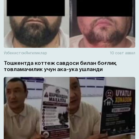
Ўзбекистон
Янгиликлар
10 соат аввал
Тошкентда коттеж савдоси билан боғлиқ
товламачилик учун ака-ука ушланди