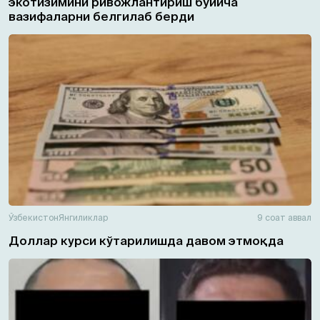
экотизимини ривожлантириш бўйича
вазифаларни белгилаб берди
Ўзбекистон
Янгиликлар
9 соат аввал
Доллар курси кўтарилишда давом этмоқда