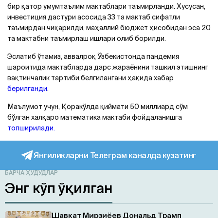
бир қатор умумтаълим мактаблари таъмирланди. Хусусан,
инвестиция дастури асосида 33 та мактаб сифатли
таъмирдан чиқарилди, маҳаллий бюджет ҳисобидан эса 20
та мактабни таъмирлаш ишлари олиб борилди.
Эслатиб ўтамиз, аввалроқ Ўзбекистонда пандемия
шароитида мактабларда дарс жараёнини ташкил этишнинг
вақтинчалик тартиби белгилангани ҳақида хабар
берилганди
.
Маълумот учун, Қоракўлда қиймати 50 миллиард сўм
бўлган халқаро математика мактаби фойдаланишга
топширилади.
Янгиликларни Телеграм каналда кузатинг
БАРЧА ҲУДУДЛАР
Энг кўп ўқилган
Шавкат Мирзиёев Дональд Трамп