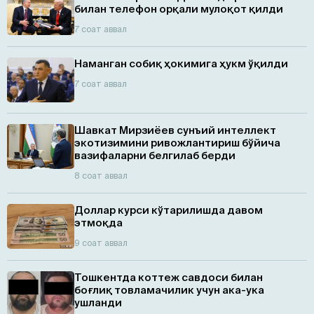
билан телефон орқали мулоқот қилди
7 соат аввал
Наманган собиқ ҳокимига ҳукм ўқилди
7 соат аввал
Шавкат Мирзиёев сунъий интеллект
экотизимини ривожлантириш бўйича
вазифаларни белгилаб берди
8 соат аввал
Доллар курси кўтарилишда давом
этмоқда
9 соат аввал
Тошкентда коттеж савдоси билан
боғлиқ товламачилик учун ака-ука
ушланди