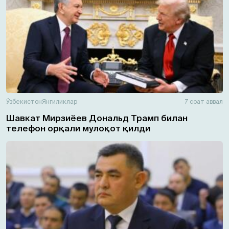
Ўзбекистон
Янгиликлар
7 соат аввал
Шавкат Мирзиёев Дональд Трамп билан
телефон орқали мулоқот қилди