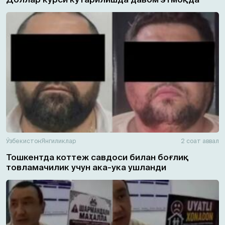
Ўзбекистон
Янгиликлар
2 соат аввал
Тошкентда коттеж савдоси билан боғлиқ
товламачилик учун ака-ука ушланди