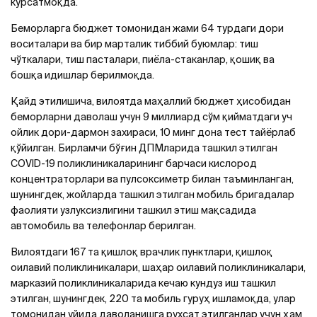
кўрсатмоқда.
Беморларга бюджет томонидан жами 64 турдаги дори
воситалари ва бир марталик тиббий буюмлар: тиш
чўткалари, тиш пасталари, пиёла-стаканлар, қошиқ ва
бошқа идишлар берилмоқда.
Қайд этилишича, вилоятда маҳаллий бюджет ҳисобидан
беморларни даволаш учун 9 миллиард сўм қийматдаги уч
ойлик дори-дармон захираси, 10 минг дона тест тайёрлаб
қўйилган. Бирламчи бўғин ДПМларида ташкил этилган
COVID-19 поликлиникаларининг барчаси кислород
концентраторлари ва пулсоксиметр билан таъминланган,
шунингдек, жойларда ташкил этилган мобиль бригадалар
фаолияти узлуксизлигини ташкил этиш мақсадида
автомобиль ва телефонлар берилган.
Вилоятдаги 167 та қишлоқ врачлик пунктлари, қишлоқ
оилавий поликлиникалари, шаҳар оилавий поликлиникалари,
марказий поликлиникаларида кечаю кундуз иш ташкил
этилган, шунингдек, 220 та мобиль гуруҳ ишламоқда, улар
томонидан уйида даволанишга рухсат этилганлар учун ҳам