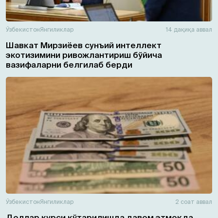
Ўзбекистон
Янгиликлар
14 дақиқа аввал
Шавкат Мирзиёев сунъий интеллект
экотизимини ривожлантириш бўйича
вазифаларни белгилаб берди
Ўзбекистон
Янгиликлар
2 соат аввал
Доллар курси кўтарилишда давом этмоқда