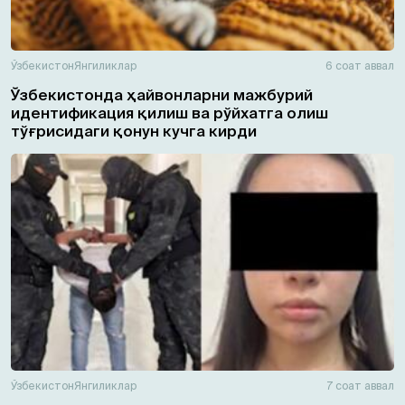
Ўзбекистон
Янгиликлар
6 соат аввал
Ўзбекистонда ҳайвонларни мажбурий
идентификация қилиш ва рўйхатга олиш
тўғрисидаги қонун кучга кирди
Ўзбекистон
Янгиликлар
7 соат аввал