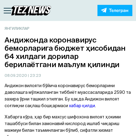
ЯНГИЛИКЛАР
Aндижонда коронавирус
беморларига бюджет ҳисобидан
64 хилдаги дорилар
берилаётгани маълум қилинди
08.09.2020
| 23:23
Андижон вилояти бўйича коронавирус беморларини
даволашга мўлжалланган тиббиёт муассасаларида 2590 та
захира ўрни ташкил этилган. Бу ҳақда Андижон вилоят
соғлиқни сақлаш бошқармаси
хабар қилди
.
Хабарга кўра, ҳар бир махсус шифохона вилоят ҳокими
ташаббуси билан замонавий кислород ишлаб чиқариш
мажмуи билан таъминланган бўлиб, сифатли хизмат