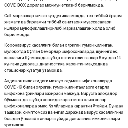
COVID BОХ дорилар мажмуи етказиб берилмоқда.
Call-марказлар кечаю кундуз ишламоқда, тез тиббий ёрдам
хизмати ва бирламчи тиббий санитария муассасалари
ишлари мувофиқлаштирилиб, марказлашган ҳолда олиб
борилмоқда.
Коронавирус касаллиги билан оғриган, гумон қилинган,
мулоқотда бўлган беморлар шифохоналарда, шунингдек,
касаллиги бўлмасада шубҳа остига олинганлар 6 кундан 14
кунгача даволаш, диагностика, карантин мақсадида
стационар кузатув ўтамоқда.
Aндижон вилоятидаги махсус юқумли шифохоналарда
COVID-19 билан оғриган, гумон қилинганларга етарли
шифохона ўринлари захираси мавжуд. Вирусга алоқадор
бўлмаса-да, шубҳа асосида карантинга олинганлар
шифохоналарда эмас, ўз уйларида карантин ўтайди. Бундан
ташқари, симптомсиз ва енгил даражада вирус касаллигини
бошдан ўтказаётганларга уйида даволаниш имкониятлари
яратилган.