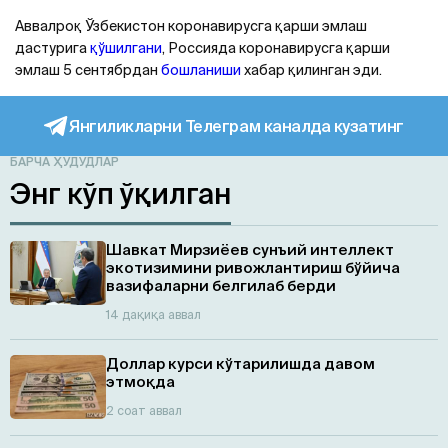
Аввалроқ Ўзбекистон коронавирусга қарши эмлаш
дастурига
қўшилгани
, Россияда коронавирусга қарши
эмлаш 5 сентябрдан
бошланиши
хабар қилинган эди.
Янгиликларни Телеграм каналда кузатинг
БАРЧА ҲУДУДЛАР
Энг кўп ўқилган
Шавкат Мирзиёев сунъий интеллект
экотизимини ривожлантириш бўйича
вазифаларни белгилаб берди
14 дақиқа аввал
Доллар курси кўтарилишда давом
этмоқда
2 соат аввал