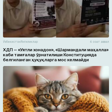
Ўзбекистон
Янгиликлар
4 соат аввал
ХДП — «Уятли хонадон», «Шармандали маҳалла»
каби тамғалар ўрнатилиши Конституцияда
белгиланган ҳуқуқларга мос келмайди