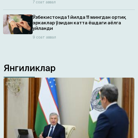
7 соат аввал
Ўзбекистонда 1 йилда 11 мингдан ортиқ
эркаклар ўзидан катта ёшдаги аёлга
уйланди
9 соат аввал
Янгиликлар