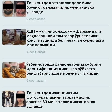
Тошкентда коттеж савдоси билан
боғлиқ товламачилик учун ака-ука
ушланди
2 соат аввал
ХДП — «Уятли хонадон», «Шармандали
маҳалла» каби тамғалар ўрнатилиши
Конституцияда белгиланган ҳуқуқларга
мос келмайди
4 соат аввал
Ўзбекистонда ҳайвонларни мажбурий
идентификация қилиш ва рўйхатга
олиш тўғрисидаги қонун кучга кирди
6 соат аввал
Тошкентда қизнинг интим
фотосуратларини тарқатмаслик
эвазига $3 минг талаб қилган эркак
ушланди