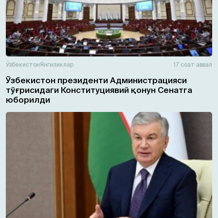
Ўзбекистон
Янгиликлар
17 соат аввал
Ўзбекистон президенти Администрацияси
тўғрисидаги Конституциявий қонун Сенатга
юборилди