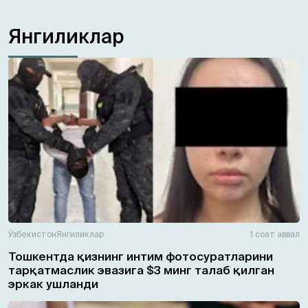
Янгиликлар
Ўзбекистон
Янгиликлар
1 соат аввал
Тошкентда қизнинг интим фотосуратларини
тарқатмаслик эвазига $3 минг талаб қилган
эркак ушланди