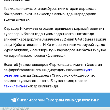
Таъкидланишича, ота мажбуриятини етарли даражада
бажармаганлиги натижасида алиментдан қарздорлик
вужудга келган.
Қарздор И.Кенжаев огоҳлантиришларга қарамай, алимент
тўловларни ўз вақтида тўламасдан келган, натижада
алимент қарздорлиги 6 миллион 732 минг 848 сўмни ташкил
этди. Қайд этилишича, И.Кенжаевнинг иши маъмурий судда
кўриб чиқилиб, 7 сентябрь куни карздорга нисбатан 15 сутка
маъмурий қамоқ чораси қўлланилди.
Эслатиб ўтамиз, аввалроқ Фарғонада алимент тўламаган
ва фирибгарлик қилган қидирувдаги икки шахс
қўлга
олингани
ҳамда Сирдарёда 13 миллион сўмдан ортиқ
алимент тўламаган шахсга 15 сутка қамоқ жазоси
тайинлангани
хабар қилинганди.
Янгиликларни Телеграм каналда кузатинг
БАРЧА ҲУДУДЛАР