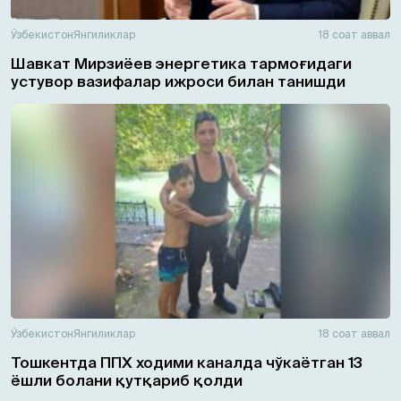
Ўзбекистон
Янгиликлар
18 соат аввал
Шавкат Мирзиёев энергетика тармоғидаги
устувор вазифалар ижроси билан танишди
Ўзбекистон
Янгиликлар
18 соат аввал
Тошкентда ППХ ходими каналда чўкаётган 13
ёшли болани қутқариб қолди