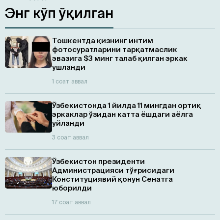
Энг кўп ўқилган
Тошкентда қизнинг интим
фотосуратларини тарқатмаслик
эвазига $3 минг талаб қилган эркак
ушланди
1 соат аввал
Ўзбекистонда 1 йилда 11 мингдан ортиқ
эркаклар ўзидан катта ёшдаги аёлга
уйланди
3 соат аввал
Ўзбекистон президенти
Администрацияси тўғрисидаги
Конституциявий қонун Сенатга
юборилди
17 соат аввал