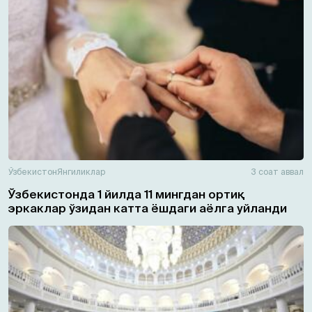
Ўзбекистон
Янгиликлар
3 соат аввал
Ўзбекистонда 1 йилда 11 мингдан ортиқ
эркаклар ўзидан катта ёшдаги аёлга уйланди