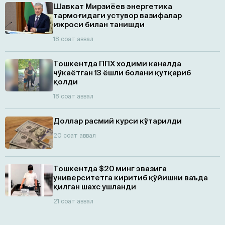
Шавкат Мирзиёев энергетика
тармоғидаги устувор вазифалар
ижроси билан танишди
18 соат аввал
Тошкентда ППХ ходими каналда
чўкаётган 13 ёшли болани қутқариб
қолди
18 соат аввал
Доллар расмий курси кўтарилди
20 соат аввал
Тошкентда $20 минг эвазига
университетга киритиб қўйишни ваъда
қилган шахс ушланди
21 соат аввал