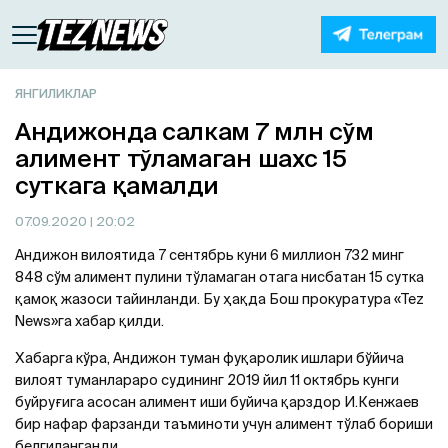
ЯНГИЛИКЛАР
Aндижонда салкам 7 млн сўм
алимент тўламаган шахс 15
суткага қамалди
07.09.2020
| 20:02
Aндижон вилоятида 7 сентябрь куни 6 миллион 732 минг
848 сўм алимент пулини тўламаган отага нисбатан 15 сутка
қамоқ жазоси тайинланди. Бу ҳақда Бош прокуратура «Tez
News»га хабар қилди.
Хабарга кўра, Aндижон туман фуқаролик ишлари бўйича
вилоят туманлараро судининг 2019 йил 11 октябрь кунги
буйруғига асосан алимент иши буйича қарздор И.Кенжаев
бир нафар фарзанди таъминоти учун алимент тўлаб бориши
белгиланганди.