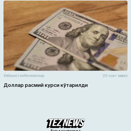
Ўзбекистон
Янгиликлар
20 соат аввал
Доллар расмий курси кўтарилди
Биз ҳақимизда