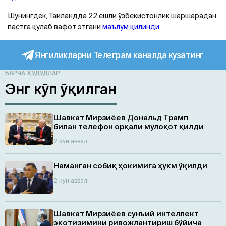
Шунингдек, Таиландда 22 ёшли ўзбекистонлик шаршарадан
пастга қулаб вафот этгани
маълум қилинди
.
Янгиликларни Телеграм каналда кузатинг
БАРЧА ҲУДУДЛАР
Энг кўп ўқилган
Шавкат Мирзиёев Дональд Трамп
билан телефон орқали мулоқот қилди
2 кун аввал
Наманган собиқ ҳокимига ҳукм ўқилди
2 кун аввал
Шавкат Мирзиёев сунъий интеллект
экотизимини ривожлантириш бўйича