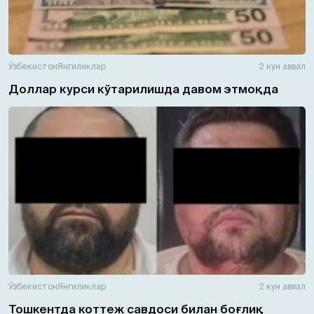
Ўзбекистон
Янгиликлар
2 кун аввал
Доллар курси кўтарилишда давом этмоқда
Ўзбекистон
Янгиликлар
2 кун аввал
Тошкентда коттеж савдоси билан боғлиқ