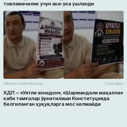
товламачилик учун ака-ука ушланди
Ўзбекистон
Янгиликлар
2 кун аввал
ХДП — «Уятли хонадон», «Шармандали маҳалла»
каби тамғалар ўрнатилиши Конституцияда
белгиланган ҳуқуқларга мос келмайди