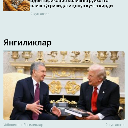
идентификация қилиш ва рўйхатга
олиш тўғрисидаги қонун кучга кирди
2 кун аввал
Янгиликлар
Ўзбекистон
Янгиликлар
2 кун аввал