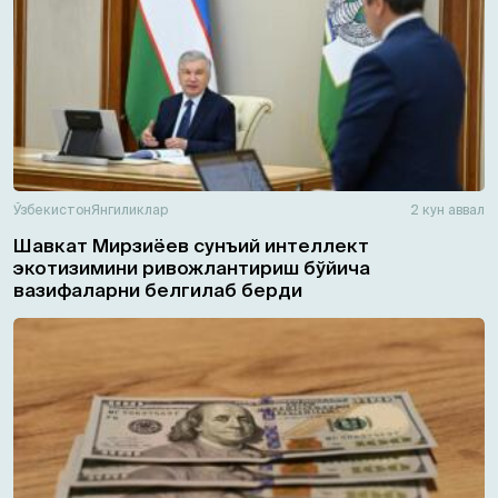
Ўзбекистон
Янгиликлар
2 кун аввал
Шавкат Мирзиёев сунъий интеллект
экотизимини ривожлантириш бўйича
вазифаларни белгилаб берди