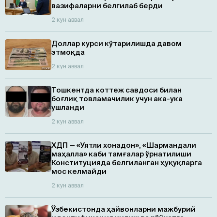
вазифаларни белгилаб берди
2 кун аввал
Доллар курси кўтарилишда давом
этмоқда
2 кун аввал
Тошкентда коттеж савдоси билан
боғлиқ товламачилик учун ака-ука
ушланди
2 кун аввал
ХДП — «Уятли хонадон», «Шармандали
маҳалла» каби тамғалар ўрнатилиши
Конституцияда белгиланган ҳуқуқларга
мос келмайди
2 кун аввал
Ўзбекистонда ҳайвонларни мажбурий