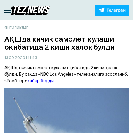
ЯНГИЛИКЛАР
AҚШда кичик самолёт қулаши
оқибатида 2 киши ҳалок бўлди
13.09.2020
| 11:43
AҚШда кичик самолёт қулаши оқибатида 2 киши ҳалок
бўлди. Бу ҳақда «NBC Los Angeles» телеканалига асосланиб,
«Рамблер»
хабар берди
.