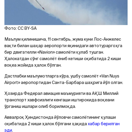
Фото: CC BY-SA
Маълум қилинишича, 11 сентябрь, жума куни Лос-Aнжелес
вақти билан шаҳар аеропорти яқинидаги автотураргоҳга
бир двигателли «Navion» самолёти қулаб тушган.
Ҳалокатдан сўнг самолёт ёниб кетиши оқибатида 2 киши
воқеа жойида ҳалок бўлган.
Дастлабки маълумотларга кўра, ушбу самолёт «Van Nuys
Airport» аеропортидан Санта-Барбара шаҳрига йўл олган.
Ҳозирда Федерал авиация маъмурияти ва AҚШ Миллий
транспорт хавфсизлиги кенгаши иштирокида воқеани
ўрганиш ишлари олиб борилмоқда.
Aввалроқ Ҳиндистонда йўловчи самолётининг қулаши
оқибатида 2 киши ҳалок бўлгани ҳақида
хабар берилган
эди
.