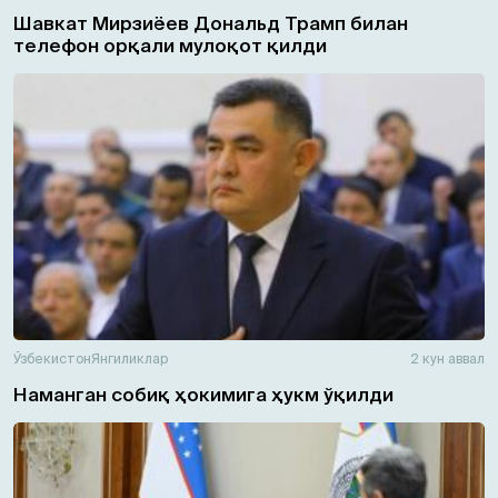
Шавкат Мирзиёев Дональд Трамп билан
телефон орқали мулоқот қилди
Ўзбекистон
Янгиликлар
2 кун аввал
Наманган собиқ ҳокимига ҳукм ўқилди