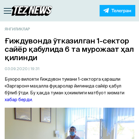
ЯНГИЛИКЛАР
Ғиждувонда ўтказилган 1-сектор
сайёр қабулида 6 та мурожаат ҳал
қилинди
03.09.2020
| 19:31
Бухоро вилояти Ғиждувон тумани 1-секторга қарашли
«Заргарон» маҳалла фуқаролар йиғинида сайёр қабул
бўлиб ўтди. Бу ҳақда туман ҳокимлиги матбуот хизмати
хабар берди.