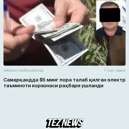
Ўзбекистон
Янгиликлар
7 соат аввал
Самарқандда $5 минг пора талаб қилган электр
таъминоти корхонаси раҳбари ушланди