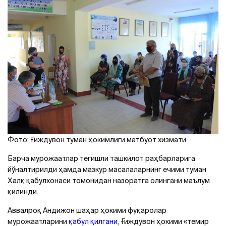
Фото: Ғиждувон туман ҳокимлиги матбуот хизмати
Барча мурожаатлар тегишли ташкилот раҳбарларига
йўналтирилди ҳамда мазкур масалаларнинг ечими туман
Халқ қабулхонаси томонидан назоратга олингани маълум
қилинди.
Аввалроқ Андижон шаҳар ҳокими фуқаролар
мурожаатларини
қабул қилгани
, Ғиждувон ҳокими «темир