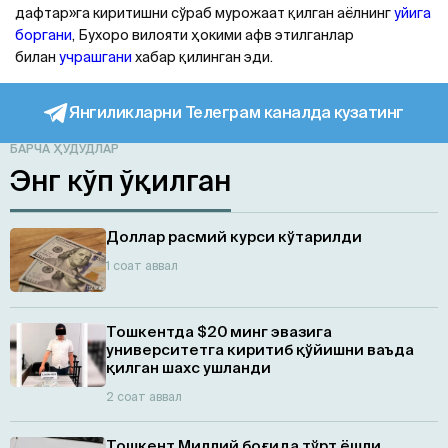
дафтар»га киритишни сўраб мурожаат қилган аёлнинг
уйига
боргани
, Бухоро вилояти ҳокими афв этилганлар
билан
учрашгани
хабар қилинган эди.
Янгиликларни Телеграм каналда кузатинг
БАРЧА ҲУДУДЛАР
Энг кўп ўқилган
Доллар расмий курси кўтарилди
1 соат аввал
Тошкентда $20 минг эвазига
университетга киритиб қўйишни ваъда
қилган шахс ушланди
2 соат аввал
Тошкент Миллий боғида тўрт ёшли