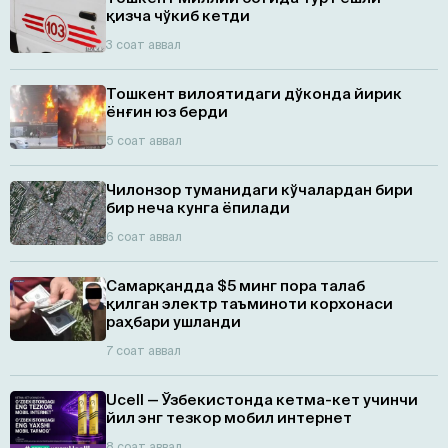
қизча чўкиб кетди
3 соат аввал
Тошкент вилоятидаги дўконда йирик
ёнғин юз берди
5 соат аввал
Чилонзор туманидаги кўчалардан бири
бир неча кунга ёпилади
6 соат аввал
Самарқандда $5 минг пора талаб
қилган электр таъминоти корхонаси
раҳбари ушланди
7 соат аввал
Ucell — Ўзбекистонда кетма-кет учинчи
йил энг тезкор мобил интернет
8 соат аввал