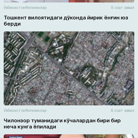
Ўзбекистон
Янгиликлар
5 соат аввал
Тошкент вилоятидаги дўконда йирик ёнғин юз
берди
Ўзбекистон
Янгиликлар
6 соат аввал
Чилонзор туманидаги кўчалардан бири бир
неча кунга ёпилади