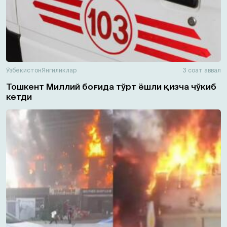
Ўзбекистон
Янгиликлар
3 соат аввал
Тошкент Миллий боғида тўрт ёшли қизча чўкиб
кетди