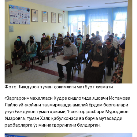
Фото: Ғиждувон туман ҳокимлиги матбуот хизмати
«Заргарон» маҳалласи Кудре қишлоғида яшовчи Истамова
Лайло уй-жойини таъмирлашда амалий ёрдам берганлари
учун Ғиждувон туман ҳокими, 1-сектор рахбари Муроджон
Умаровга, туман Халқ қабулхонаси ва барча мутасадди
раҳбарларга ўз миннатдорлигини билдирган.