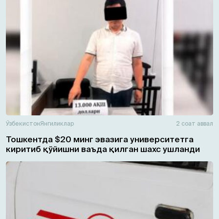
Ўзбекистон
Янгиликлар
2 соат аввал
Тошкентда $20 минг эвазига университетга
киритиб қўйишни ваъда қилган шахс ушланди