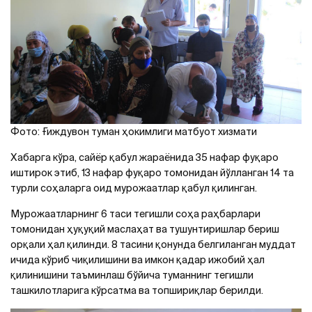
Фото: Ғиждувон туман ҳокимлиги матбуот хизмати
Хабарга кўра, сайёр қабул жараёнида 35 нафар фуқаро
иштирок этиб, 13 нафар фуқаро томонидан йўлланган 14 та
турли соҳаларга оид мурожаатлар қабул қилинган.
Мурожаатларнинг 6 таси тегишли соҳа раҳбарлари
томонидан ҳуқуқий маслаҳат ва тушунтиришлар бериш
орқали ҳал қилинди. 8 тасини қонунда белгиланган муддат
ичида кўриб чиқилишини ва имкон қадар ижобий ҳал
қилинишини таъминлаш бўйича туманнинг тегишли
ташкилотларига кўрсатма ва топшириқлар берилди.