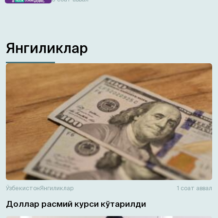
Янгиликлар
Ўзбекистон
Янгиликлар
1 соат аввал
Доллар расмий курси кўтарилди