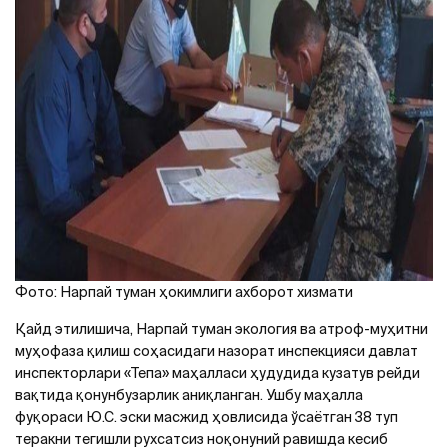
Фото: Нарпай туман ҳокимлиги ахборот хизмати
Қайд этилишича, Нарпай туман экология ва атроф-муҳитни
муҳофаза қилиш соҳасидаги назорат инспекцияси давлат
инспекторлари «Тепа» маҳалласи ҳудудида кузатув рейди
вақтида қонунбузарлик аниқланган. Ушбу маҳалла
фуқораси Ю.С. эски масжид ҳовлисида ўсаётган 38 туп
теракни тегишли рухсатсиз ноқонуний равишда кесиб