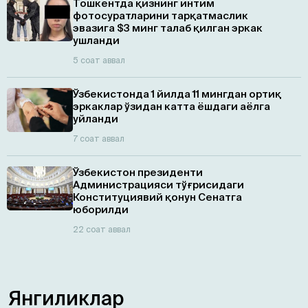
Тошкентда қизнинг интим
фотосуратларини тарқатмаслик
эвазига $3 минг талаб қилган эркак
ушланди
5 соат аввал
Ўзбекистонда 1 йилда 11 мингдан ортиқ
эркаклар ўзидан катта ёшдаги аёлга
уйланди
7 соат аввал
Ўзбекистон президенти
Администрацияси тўғрисидаги
Конституциявий қонун Сенатга
юборилди
22 соат аввал
Янгиликлар