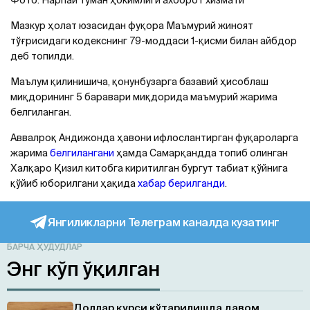
Фото: Нарпай туман ҳокимлиги ахборот хизмати
Мазкур ҳолат юзасидан фуқора Маъмурий жиноят
тўғрисидаги кодекснинг 79-моддаси 1-қисми билан айбдор
деб топилди.
Маълум қилинишича, қонунбузарга базавий ҳисоблаш
миқдорининг 5 баравари миқдорида маъмурий жарима
белгиланган.
Аввалроқ Андижонда ҳавони ифлослантирган фуқароларга
жарима
белгилангани
ҳамда Самарқандда топиб олинган
Халқаро Қизил китобга киритилган бургут табиат қўйнига
қўйиб юборилгани ҳақида
хабар берилганди
.
Янгиликларни Телеграм каналда кузатинг
БАРЧА ҲУДУДЛАР
Энг кўп ўқилган
Доллар курси кўтарилишда давом