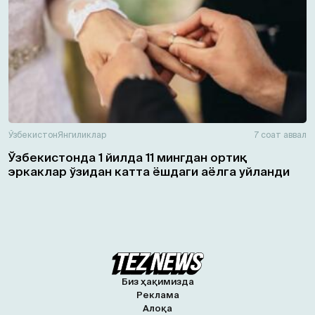
Ўзбекистон
Янгиликлар
7 соат аввал
Ўзбекистонда 1 йилда 11 мингдан ортиқ
эркаклар ўзидан катта ёшдаги аёлга уйланди
Биз ҳақимизда
Реклама
Алоқа