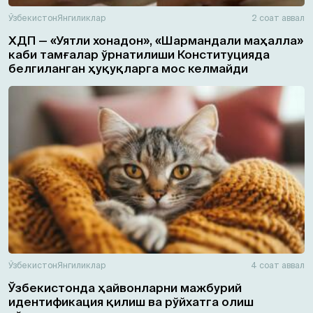
Ўзбекистон
Янгиликлар
2 соат аввал
ХДП — «Уятли хонадон», «Шармандали маҳалла»
каби тамғалар ўрнатилиши Конституцияда
белгиланган ҳуқуқларга мос келмайди
Ўзбекистон
Янгиликлар
4 соат аввал
Ўзбекистонда ҳайвонларни мажбурий
идентификация қилиш ва рўйхатга олиш