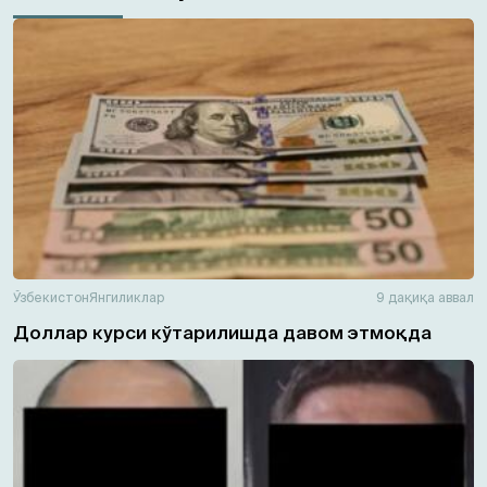
Ўзбекистон
Янгиликлар
9 дақиқа аввал
Доллар курси кўтарилишда давом этмоқда