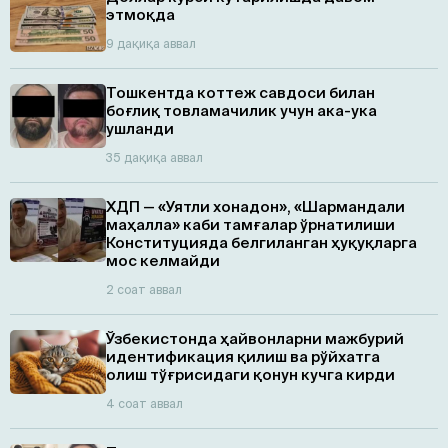
этмоқда
9 дақиқа аввал
Тошкентда коттеж савдоси билан
боғлиқ товламачилик учун ака-ука
ушланди
35 дақиқа аввал
ХДП — «Уятли хонадон», «Шармандали
маҳалла» каби тамғалар ўрнатилиши
Конституцияда белгиланган ҳуқуқларга
мос келмайди
2 соат аввал
Ўзбекистонда ҳайвонларни мажбурий
идентификация қилиш ва рўйхатга
олиш тўғрисидаги қонун кучга кирди
4 соат аввал