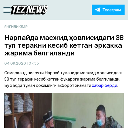
ЯНГИЛИКЛАР
Нарпайда масжид ҳовлисидаги 38
туп теракни кесиб кетган эркакка
жарима белгиланди
04.09.2020
| 07:55
Самарқанд вилояти Нарпай туманида масжид ҳовлисидаги
38 туп теракни кесиб кетган фуқарога жарима белгиланди.
Бу ҳақда туман ҳокимлиги ахборот хизмати
хабар берди
.