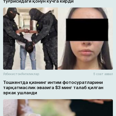
тўғрисидаги қонун кучга кирди
Ўзбекистон
Янгиликлар
5 соат аввал
Тошкентда қизнинг интим фотосуратларини
тарқатмаслик эвазига $3 минг талаб қилган
эркак ушланди