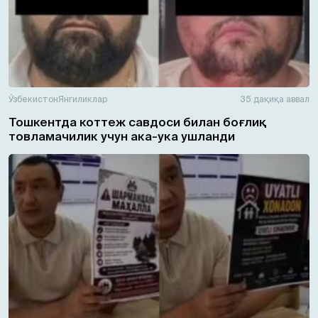
Ўзбекистон
Янгиликлар
35 дақиқа аввал
Тошкентда коттеж савдоси билан боғлиқ
товламачилик учун ака-ука ушланди