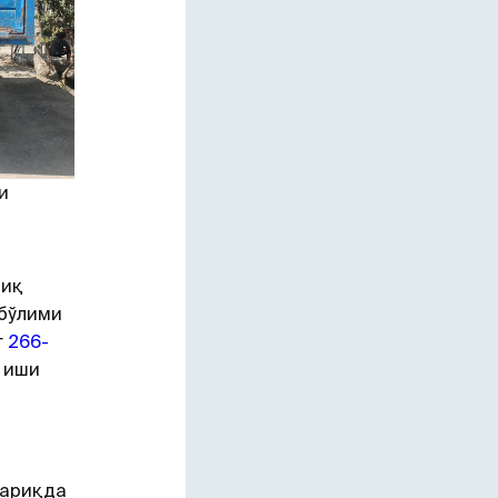
и
риқ
 бўлими
г
266-
 иши
иариқда