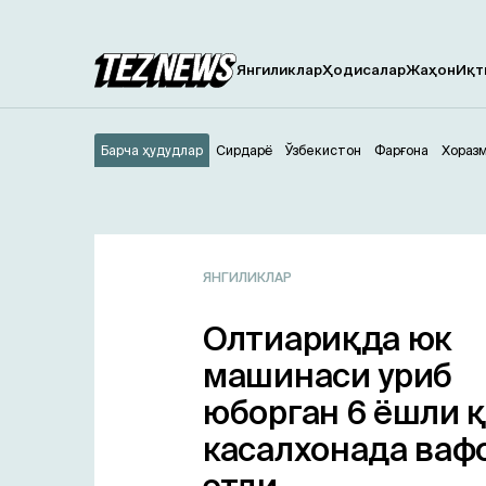
Янгиликлар
Ҳодисалар
Жаҳон
Иқт
Барча ҳудудлар
Сирдарё
Ўзбекистон
Фарғона
Хораз
ЯНГИЛИКЛАР
Олтиариқда юк
машинаси уриб
юборган 6 ёшли 
касалхонада ваф