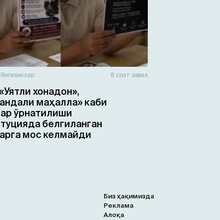
н
Янгиликлар
8 соат аввал
«Уятли хонадон»,
ндали маҳалла» каби
ар ўрнатилиши
туцияда белгиланган
арга мос келмайди
Биз ҳақимизда
Реклама
Алоқа