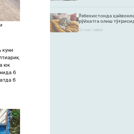
Ўзбекистонда ҳайвонл
рўйхатга олиш тўғрисид
и
10 соат аввал
 куни
Олтиариқ
а юк
нида 6
атда 6