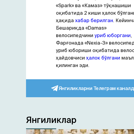
«Spark» ва «Камаз» тўқнашиши
оқибатида 2 киши ҳалок бўлган
ҳақида
хабар берилган
. Кейинч
Бешариқда «Damas»
велосипедчини
уриб юборгани
,
Фарғонада «Nexia-3» велосипе
уриб юбориши оқибатида вело
ҳайдовчиси
ҳалок бўлгани
маъл
қилинган эди.
Янгиликларни Телеграм каналд
Янгиликлар