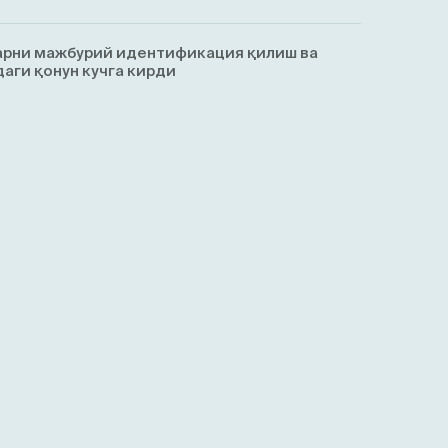
арни мажбурий идентификация қилиш ва
аги қонун кучга кирди