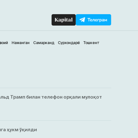
воий
Наманган
Самарканд
Сурхондарё
Тошкент
льд Трамп билан телефон орқали мулоқот
га ҳукм ўқилди