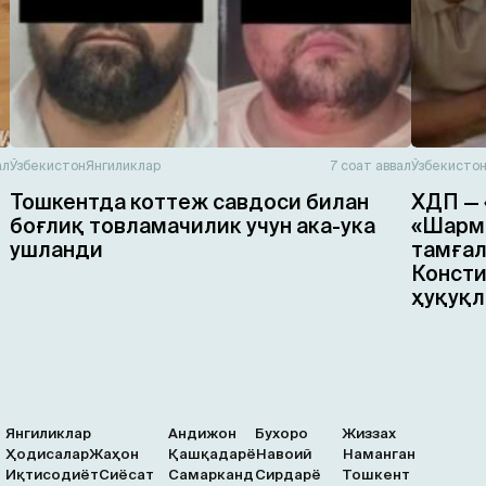
ал
Ўзбекистон
Янгиликлар
7 соат аввал
Ўзбекисто
Тошкентда коттеж савдоси билан
ХДП — 
боғлиқ товламачилик учун ака-ука
«Шарма
ушланди
тамғал
Консти
ҳуқуқл
Янгиликлар
Андижон
Бухоро
Жиззах
Ҳодисалар
Жаҳон
Қашқадарё
Навоий
Наманган
Иқтисодиёт
Сиёсат
Самарканд
Сирдарё
Тошкент