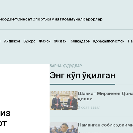
исодиёт
Сиёсат
Спорт
Жамият
Коммунал
Қарорлар
м
Андижон
Бухоро
Жаҳон
Жиззах
Қашқадарё
Қорақалпоғистон
На
БАРЧА ҲУДУДЛАР
Энг кўп ўқилган
Шавкат Мирзиёев Дона
қилди
3 соат аввал
қиз
от
Наманган собиқ ҳокими