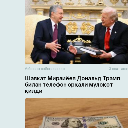
Ўзбекистон
Янгиликлар
3 соат авв
Шавкат Мирзиёев Дональд Трамп
билан телефон орқали мулоқот
қилди