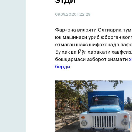
этди
09.09.2020
| 22:29
Фарғона вилояти Олтиариқ ту
юк машинаси уриб юборган воя
етмаган шахс шифохонада вафо
Бу ҳақда Йўл ҳаракати хавфсиз
бошқармаси ахборот хизмати
х
берди
.