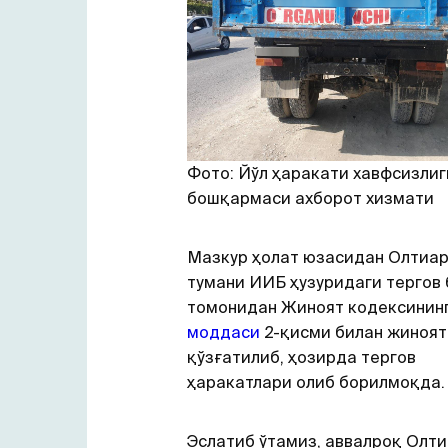
Фото: Йўл ҳаракати хавфсизлиг
бошқармаси ахборот хизмати
Мазкур ҳолат юзасидан Олтиа
тумани ИИБ ҳузуридаги тергов
томонидан Жиноят кодексинин
моддаси
2-қисми билан жиноят
қўзғатилиб, ҳозирда тергов
ҳаракатлари олиб борилмоқда.
Эслатиб ўтамиз, аввалроқ Олт