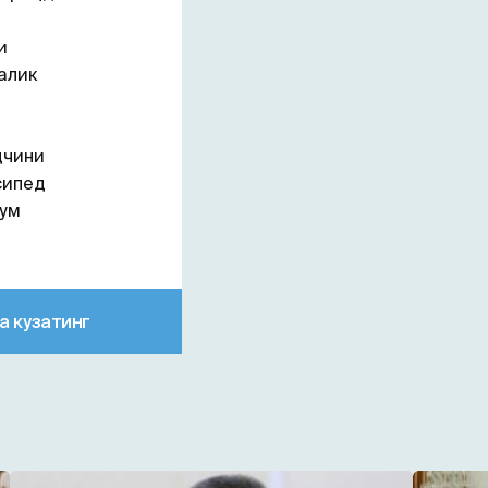
и
алик
дчини
сипед
ум
а кузатинг