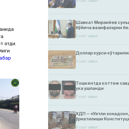
4 соат аввал
Шавкат Мирзиёев сунъ
бўйича вазифаларни бе
манида
га
5 соат аввал
т этди.
лиги
Доллар курси кўтарил
абар
6 соат аввал
Тошкентда коттеж савд
ука ушланди
7 соат аввал
ХДП — «Уятли хонадон»
ўрнатилиши Конституци
8 соат аввал