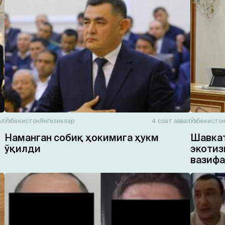
ал
Ўзбекистон
Янгиликлар
4 соат аввал
Ўзбекисто
Наманган собиқ ҳокимига ҳукм
Шавкат
ўқилди
экотиз
вазифа