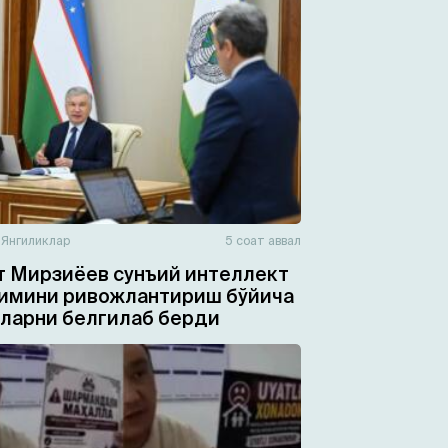
н
Янгиликлар
5 соат аввал
 Мирзиёев сунъий интеллект
имини ривожлантириш бўйича
ларни белгилаб берди