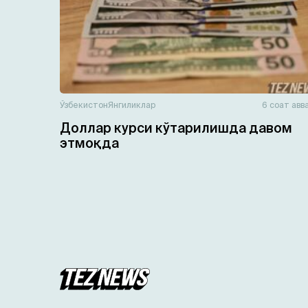
Ўзбекистон
Янгиликлар
6 соат авв
Доллар курси кўтарилишда давом
этмоқда