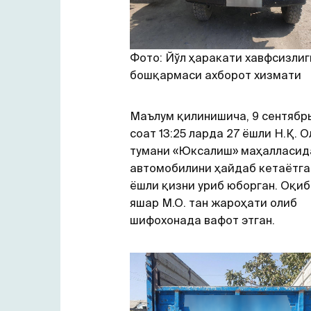
Фото: Йўл ҳаракати хавфсизлиг
бошқармаси ахборот хизмати
Маълум қилинишича, 9 сентябрь
соат 13:25 ларда 27 ёшли Н.Қ. 
тумани «Юксалиш» маҳалласид
автомобилини ҳайдаб кетаётга
ёшли қизни уриб юборган. Оқиб
яшар М.О. тан жароҳати олиб
шифохонада вафот этган.