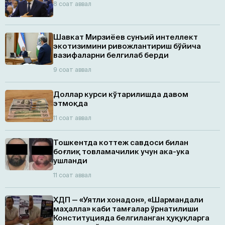
8 соат аввал
Шавкат Мирзиёев сунъий интеллект
экотизимини ривожлантириш бўйича
вазифаларни белгилаб берди
9 соат аввал
Доллар курси кўтарилишда давом
этмоқда
11 соат аввал
Тошкентда коттеж савдоси билан
боғлиқ товламачилик учун ака-ука
ушланди
11 соат аввал
ХДП — «Уятли хонадон», «Шармандали
маҳалла» каби тамғалар ўрнатилиши
Конституцияда белгиланган ҳуқуқларга