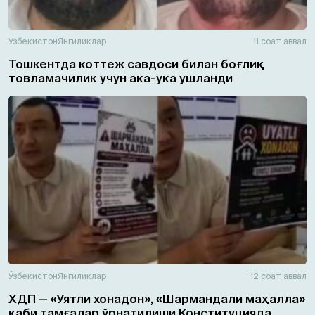
Ўзбекистон
Янгиликлар
11 соат аввал
Тошкентда коттеж савдоси билан боғлиқ
товламачилик учун ака-ука ушланди
Ўзбекистон
Янгиликлар
12 соат аввал
ХДП — «Уятли хонадон», «Шармандали маҳалла»
каби тамғалар ўрнатилиши Конституцияда