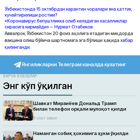
Ўзбекистонда 15 октябрдан карантин чоралари яна қаттиқ
кучайтирилиши ростми?
«Коронавирус бепуштликка олиб келадиган касалликлар
сирасига кирмайди» — Нурмат Отабеков
Aввалроқ Ўзбекистон 20 фоиз аҳолига етадиган миқдорда
вакцина олиш бўйича шартномага эга бўлиши ҳақида
хабар
қилинганди.
Янгиликларни Телеграм каналда кузатинг
БАРЧА ҲУДУДЛАР
Энг кўп ўқилган
Шавкат Мирзиёев Дональд Трамп
билан телефон орқали мулоқот қилди
8 соат аввал
Наманган собиқ ҳокимига ҳукм ўқилди