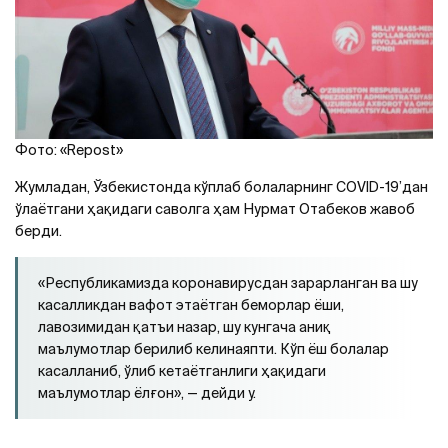
Фото: «Repost»
Жумладан, Ўзбекистонда кўплаб болаларнинг COVID-19’дан
ўлаётгани ҳақидаги саволга ҳам Нурмат Отабеков жавоб
берди.
«Республикамизда коронавирусдан зарарланган ва шу
касалликдан вафот этаётган беморлар ёши,
лавозимидан қатъи назар, шу кунгача аниқ
маълумотлар берилиб келинаяпти. Кўп ёш болалар
касалланиб, ўлиб кетаётганлиги ҳақидаги
маълумотлар ёлғон», — дейди у.