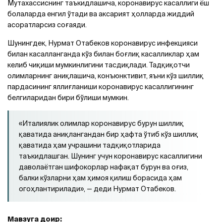
Мутахассиснинг таъкидлашича, коронавирус касаллиги ёш
болаларда енгил ўтади ва аксарият ҳолларда жиддий
асоратларсиз соғаяди.
Шунингдек, Нурмат Отабеков коронавирус инфекцияси
билан касалланганда кўз билан боғлиқ касалликлар ҳам
келиб чиқиши мумкинлигини тасдиқлади. Тадқиқотчи
олимларнинг аниқлашича, конъюнктивит, яъни кўз шиллиқ
пардасининг яллиғланиши коронавирус касаллигининг
белгиларидан бири бўлиши мумкин.
«Италиялик олимлар коронавирус бурун шиллиқ
қаватида аниқлангандан бир ҳафта ўтиб кўз шиллиқ
қаватида ҳам учрашини тадқиқотларида
таъкидлашган. Шунинг учун коронавирус касаллигини
даволаётган шифокорлар нафақат бурун ва оғиз,
балки кўзларни ҳам ҳимоя қилиш борасида ҳам
огоҳлантирилади», — деди Нурмат Отабеков.
Мавзуга доир: