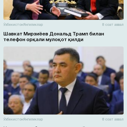
Ўзбекистон
Янгиликлар
8 соат аввал
Шавкат Мирзиёев Дональд Трамп билан
телефон орқали мулоқот қилди
Ўзбекистон
Янгиликлар
8 соат аввал