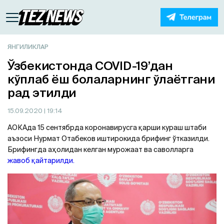
ЯНГИЛИКЛАР
Ўзбекистонда COVID-19’дан
кўплаб ёш болаларнинг ўлаётгани
рад этилди
15.09.2020
| 19:14
AОКAда 15 cентябрда коронавирусга қарши кураш штаби
аъзоси Нурмат Отабеков иштирокида брифинг ўтказилди.
Брифингда аҳолидан келган мурожаат ва саволларга
жавоб қайтарилди.