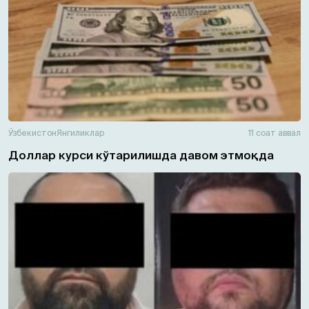
Ўзбекистон
Янгиликлар
11 соат аввал
Доллар курси кўтарилишда давом этмоқда