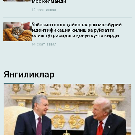
мос келмайди
12 соат аввал
Ўзбекистонда ҳайвонларни мажбурий
идентификация қилиш ва рўйхатга
олиш тўғрисидаги қонун кучга кирди
14 соат аввал
Янгиликлар