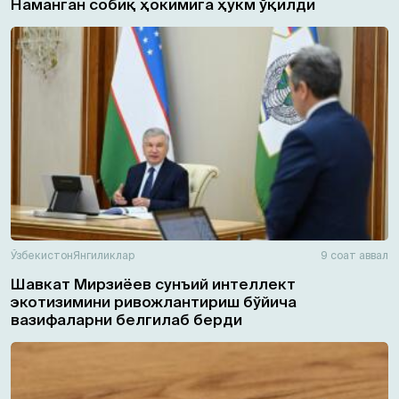
Наманган собиқ ҳокимига ҳукм ўқилди
Ўзбекистон
Янгиликлар
9 соат аввал
Шавкат Мирзиёев сунъий интеллект
экотизимини ривожлантириш бўйича
вазифаларни белгилаб берди