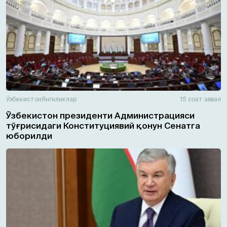
Ўзбекистон
Янгиликлар
15 соат аввал
Ўзбекистон президенти Администрацияси
тўғрисидаги Конституциявий қонун Сенатга
юборилди