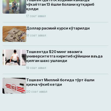
чўкаётган 13 ёшли болани қутқариб
қолди
17 соат аввал
Доллар расмий курси кўтарилди
18 соат аввал
Тошкентда $20 минг эвазига
университетга киритиб қўйишни ваъда
қилган шахс ушланди
19 соат аввал
Тошкент Миллий боғида тўрт ёшли
қизча чўкиб кетди
20 соат аввал