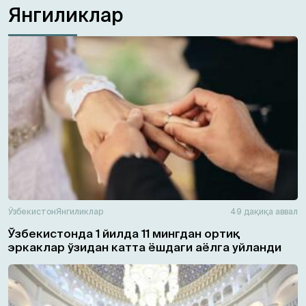
Янгиликлар
Ўзбекистон
Янгиликлар
49 дақиқа аввал
Ўзбекистонда 1 йилда 11 мингдан ортиқ
эркаклар ўзидан катта ёшдаги аёлга уйланди