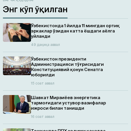
Энг кўп ўқилган
Ўзбекистонда 1 йилда 11 мингдан ортиқ
эркаклар ўзидан катта ёшдаги аёлга
уйланди
49 дақиқа аввал
Ўзбекистон президенти
Администрацияси тўғрисидаги
Конституциявий қонун Сенатга
юборилди
15 соат аввал
Шавкат Мирзиёев энергетика
тармоғидаги устувор вазифалар
ижроси билан танишди
16 соат аввал
Тошкентда ППХ ходими каналда