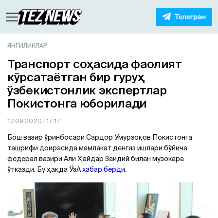
ЯНГИЛИКЛАР
Транспорт соҳасида фаолият
кўрсатаётган бир гуруҳ
ўзбекистонлик экспертлар
Покистонга юборилади
12.09.2020
| 17:17
Бош вазир ўринбосари Сардор Умурзоқов Покистонга
ташрифи доирасида мамлакат денгиз ишлари бўйича
федерал вазири Али Ҳайдар Заидий билан музокара
ўтказди. Бу ҳақда ЎзА
хабар берди
.