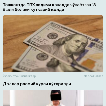
Тошкентда ППХ ходими каналда чўкаётган 13
ёшли болани қутқариб қолди
Ўзбекистон
Янгиликлар
18 соат аввал
Доллар расмий курси кўтарилди