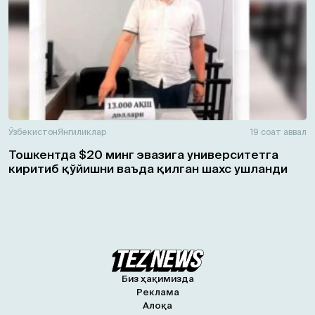
Ўзбекистон
Янгиликлар
19 соат аввал
Тошкентда $20 минг эвазига университетга
киритиб қўйишни ваъда қилган шахс ушланди
Биз ҳақимизда
Реклама
Алоқа