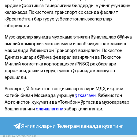
ёрдам кўрсатишга тайёрлигини билдирди. Бунинг учун яқин
келажакда Покистонга транспорт соҳасида фаолият
кўрсатаётган бир гуруҳ ўзбекистонлик экспертлар
юборилади.
Музокаралар якунида муҳокама этилган йўналишлар бўйича
амалий ҳамкорлик механизмини ишлаб чиқиш ва келишиш
мақсадида Ўзбекистон Транспорт вазирлиги, Покистон
Денгиз ишлари бўйича федерал вазирлиги ва Покистон
Миллий логистика корпорацияси (PNSC) раҳбарлари
даражасида ишчи гуруҳ тузиш тўғрисида келишувга
эришилди.
Аввалроқ Ўзбекистон ташқи ишлар вазири МДҲ ижрочи
котиби билан Москвада учрашув
ўтказгани
, Ўзбекистон
Афғонистон ҳукумати ва «Толибон» ўртасида музокаралар
бошланганини
олқишлагани
хабар қилинганди.
Янгиликларни Телеграм каналда кузатинг
БАРЧА ҲУДУДЛАР