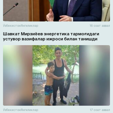
Ўзбекистон
Янгиликлар
16 соат аввал
Шавкат Мирзиёев энергетика тармоғидаги
устувор вазифалар ижроси билан танишди
Ўзбекистон
Янгиликлар
17 соат аввал