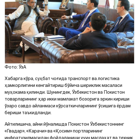
Фото: ЎзА
Хабарга кўра, суҳбат чоғида транспорт ва логистика
ҳамкорлигини кенгайтириш бўйича шериклик масаласи
муҳокама қилинди. Шунингдек, Ўзбекистон ва Покистон
товарларининг ҳар икки мамлакат бозорига эркин кириши
ўзаро савдо айланмаси кўрсаткичларининг ўсишига ёрдам
бериши таъкидланди.
Айтилишича, айни йўналишда Покистон Ўзбекистоннинг
«Гвадар», «Карачи» ва «Қосим» портларининг
инфратузилмасидан фойдаланиши учун маслаҳат ва техник