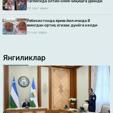
таглигида олтин олиб чиқишга уринди
20 соат аввал
Ўзбекистонда ярим йил ичида 8
мингдан ортиқ эгизaк дунёга келди
21 соат аввал
Янгиликлар