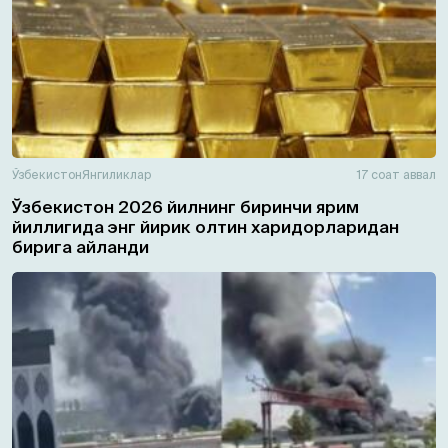
Ўзбекистон
Янгиликлар
17 соат аввал
Ўзбекистон 2026 йилнинг биринчи ярим
йиллигида энг йирик олтин харидорларидан
бирига айланди