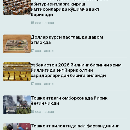
абитуриентларга кириш
имтиҳонларида қўшимча вақт
берилади
15 соат аввал
Доллар курси пастлашда давом
этмоқда
17 соат аввал
Ўзбекистон 2026 йилнинг биринчи ярим
йиллигида энг йирик олтин
харидорларидан бирига айланди
17 соат аввал
Тошкентдаги омборхонада йирик
ёнғин чиқди
19 соат аввал
Тошкент вилоятида аёл фарзандининг