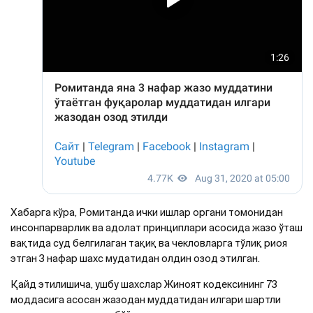
Хабарга кўра, Ромитанда ички ишлар органи томонидан
инсонпарварлик ва адолат принциплари асосида жазо ўташ
вақтида суд белгилаган тақиқ ва чекловларга тўлиқ риоя
этган 3 нафар шахс мудатидан олдин озод этилган.
Қайд этилишича, ушбу шахслар Жиноят кодексининг 73
моддасига асосан жазодан муддатидан илгари шартли