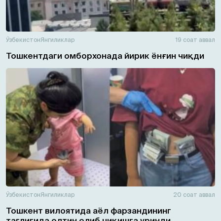
Ўзбекистон
Янгиликлар
19 соат аввал
Тошкентдаги омборхонада йирик ёнғин чиқди
Ўзбекистон
Янгиликлар
20 соат аввал
Тошкент вилоятида аёл фарзандининг
таглигида олтин олиб чиқишга уринди