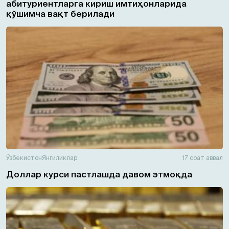
абитуриентларга кириш имтиҳонларида
қўшимча вақт берилади
Ўзбекистон
Янгиликлар
17 соат аввал
Доллар курси пастлашда давом этмоқда