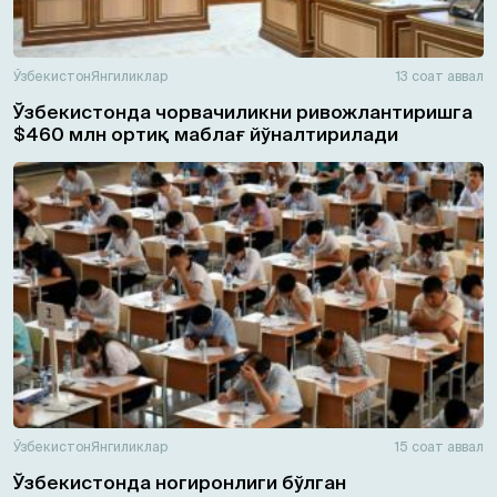
Ўзбекистон
Янгиликлар
13 соат аввал
Ўзбекистонда чорвачиликни ривожлантиришга
$460 млн ортиқ маблағ йўналтирилади
Ўзбекистон
Янгиликлар
15 соат аввал
Ўзбекистонда ногиронлиги бўлган