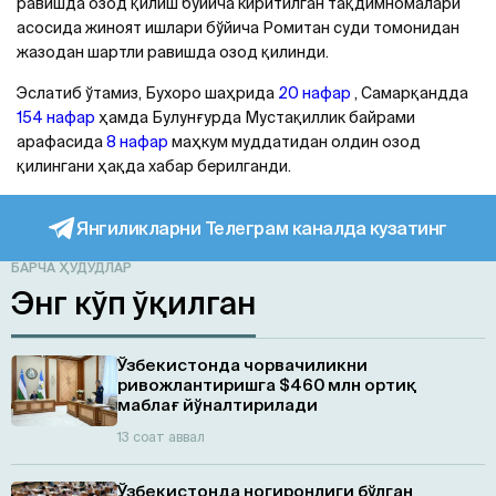
равишда озод қилиш бўйича киритилган тақдимномалари
асосида жиноят ишлари бўйича Ромитан суди томонидан
жазодан шартли равишда озод қилинди.
Эслатиб ўтамиз, Бухоро шаҳрида
20 нафар
, Самарқандда
154 нафар
ҳамда Булунғурда Мустақиллик байрами
арафасида
8 нафар
маҳкум муддатидан олдин озод
қилингани ҳақда хабар берилганди.
Янгиликларни Телеграм каналда кузатинг
БАРЧА ҲУДУДЛАР
Энг кўп ўқилган
Ўзбекистонда чорвачиликни
ривожлантиришга $460 млн ортиқ
маблағ йўналтирилади
13 соат аввал
Ўзбекистонда ногиронлиги бўлган