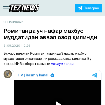
ЯНГИЛИКЛАР
Ромитанда уч нафар маҳбус
муддатидан аввал озод қилинди
31.08.2020
| 12:26
Бухоро вилояти Ромитан туманида 3 нафар махбус
муддатидан олдин шартли равишда озод қилинди. Бу
ҳақда ИИВ ахборот хизмати
маълум қилди
.