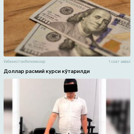
Ўзбекистон
Янгиликлар
1 соат аввал
Доллар расмий курси кўтарилди