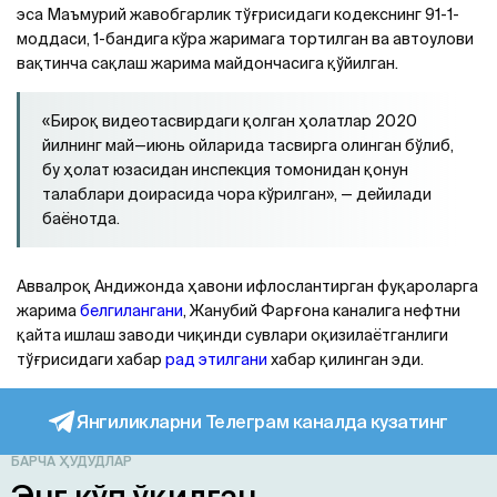
эса Маъмурий жавобгарлик тўғрисидаги кодекснинг 91-1-
моддаси, 1-бандига кўра жаримага тортилган ва автоулови
вақтинча сақлаш жарима майдончасига қўйилган.
«Бироқ видеотасвирдаги қолган ҳолатлар 2020
йилнинг май—июнь ойларида тасвирга олинган бўлиб,
бу ҳолат юзасидан инспекция томонидан қонун
талаблари доирасида чора кўрилган», — дейилади
баёнотда.
Аввалроқ Андижонда ҳавони ифлослантирган фуқароларга
жарима
белгилангани
, Жанубий Фарғона каналига нефтни
қайта ишлаш заводи чиқинди сувлари оқизилаётганлиги
тўғрисидаги хабар
рад этилгани
хабар қилинган эди.
Янгиликларни Телеграм каналда кузатинг
БАРЧА ҲУДУДЛАР
Энг кўп ўқилган