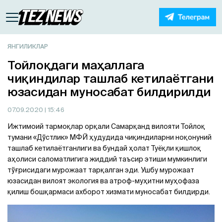
ЯНГИЛИКЛАР
Тойлоқдаги маҳаллага
чиқиндилар ташлаб кетилаётгани
юзасидан муносабат билдирилди
07.09.2020
| 15:46
Ижтимоий тармоқлар орқали Самарқанд вилояти Тойлоқ
тумани «Дўстлик» МФЙ ҳудудида чиқиндиларни ноқонуний
ташлаб кетилаётганлиги ва бундай ҳолат Туёқли қишлоқ
аҳолиси саломатлигига жиддий таъсир этиши мумкинлиги
тўғрисидаги мурожаат тарқалган эди. Ушбу мурожаат
юзасидан вилоят экология ва атроф-муҳитни муҳофаза
қилиш бошқармаси ахборот хизмати муносабат билдирди.