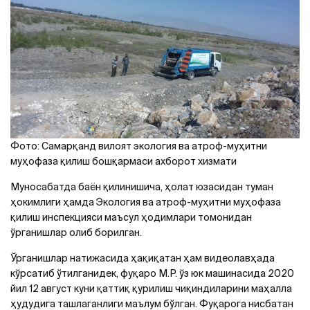
Фото: Самарқанд вилоят экология ва атроф-муҳитни
муҳофаза қилиш бошқармаси ахборот хизмати
Муносабатда баён қилинишича, ҳолат юзасидан туман
ҳокимлиги ҳамда Экология ва атроф-муҳитни муҳофаза
қилиш инспекцияси маъсул ҳодимлари томонидан
ўрганишлар олиб борилган.
Ўрганишлар натижасида ҳақиқатан ҳам видеолавҳада
кўрсатиб ўтилганидек, фуқаро М.Р. ўз юк машинасида 2020
йил 12 август куни қаттиқ қурилиш чиқиндиларини маҳалла
ҳудудига ташлаганлиги маълум бўлган. Фуқарога нисбатан