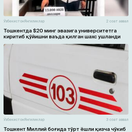
Ўзбекистон
Янгиликлар
2 соат аввал
Тошкентда $20 минг эвазига университетга
киритиб қўйишни ваъда қилган шахс ушланди
Ўзбекистон
Янгиликлар
3 соат аввал
Тошкент Миллий боғида тўрт ёшли қизча чўкиб