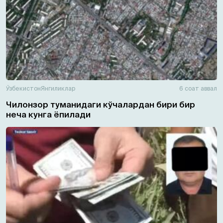
Ўзбекистон
Янгиликлар
6 соат аввал
Чилонзор туманидаги кўчалардан бири бир
неча кунга ёпилади