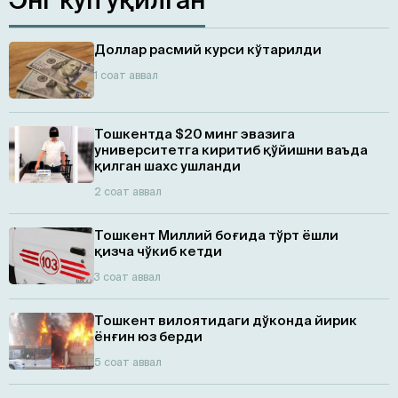
Доллар расмий курси кўтарилди
1 соат аввал
Тошкентда $20 минг эвазига
университетга киритиб қўйишни ваъда
қилган шахс ушланди
2 соат аввал
Тошкент Миллий боғида тўрт ёшли
қизча чўкиб кетди
3 соат аввал
Тошкент вилоятидаги дўконда йирик
ёнғин юз берди
5 соат аввал