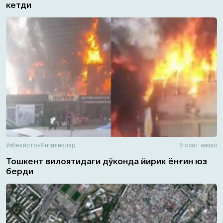
кетди
Ўзбекистон
Янгиликлар
5 соат аввал
Тошкент вилоятидаги дўконда йирик ёнғин юз
берди