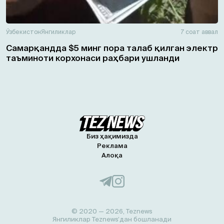
Ўзбекистон
Янгиликлар
7 соат аввал
Самарқандда $5 минг пора талаб қилган электр
таъминоти корхонаси раҳбари ушланди
Биз ҳақимизда
Реклама
Алоқа
© 2020 — 2026, Teznews
Янгиликлар Teznews’дан бошланади