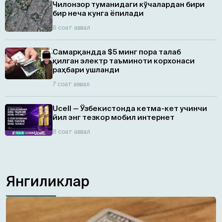
Чилонзор туманидаги кўчалардан бири
бир неча кунга ёпилади
6 соат аввал
Самарқандда $5 минг пора талаб
қилган электр таъминоти корхонаси
раҳбари ушланди
7 соат аввал
Ucell — Ўзбекистонда кетма-кет учинчи
йил энг тезкор мобил интернет
8 соат аввал
Янгиликлар