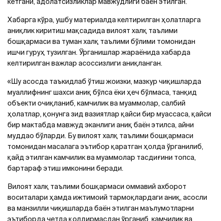
кетгани, адолатсизликлар мавжудлиги баён этилган.
Хабарга кўра, ушбу материалда келтирилган ҳолатларга
аниқлик киритиш мақсадида вилоят халқ таълими
бошқармаси ва туман халқ таълими бўлими томонидан
ишчи гуруҳ тузилган. Ўрганишлар жараёнида хабарда
келтирилган важлар асоссизлиги аниқланган.
«Шу асосда таъкидлаб ўтиш жоизки, мазкур чиқишларда
муаллифнинг шахси аниқ бўлса ёки ҳеч бўлмаса, танқид
объекти очиқланиб, камчилик ва муаммолар, салбий
ҳолатлар, қонунга зид вазиятлар қайси бир муассаса, қайси
бир мактабда мавжуд эканлиги аниқ баён этилса, айни
муддао бўларди. Бу вилоят халқ таълими бошқармаси
томонидан масалага эътибор қаратган ҳолда ўрганилиб,
қайд этилган камчилик ва муаммолар тасдиғини топса,
бартараф этиш имконини беради.
Вилоят халқ таълими бошқармаси оммавий ахборот
воситалари ҳамда ижтимоий тармоқлардаги аниқ, асосли
ва манзилли чиқишларда баён этилган маълумотларни
эътиборда четда қолдирмасдан ўрганиб, камчилик ва