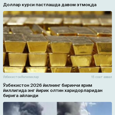
Доллар курси пастлашда давом этмоқда
Ўзбекистон
Янгиликлар
15 соат аввал
Ўзбекистон 2026 йилнинг биринчи ярим
йиллигида энг йирик олтин харидорларидан
бирига айланди