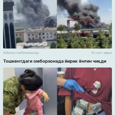
Ўзбекистон
Янгиликлар
16 соат аввал
Тошкентдаги омборхонада йирик ёнғин чиқди