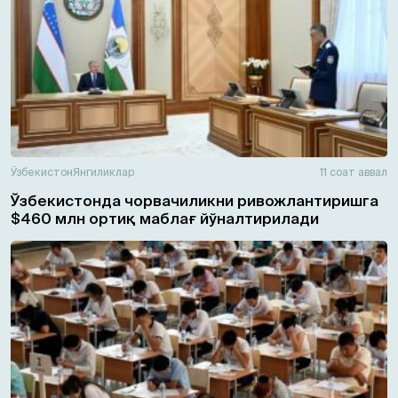
Ўзбекистон
Янгиликлар
11 соат аввал
Ўзбекистонда чорвачиликни ривожлантиришга
$460 млн ортиқ маблағ йўналтирилади