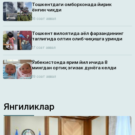
Тошкентдаги омборхонада йирик
ёнғин чиқди
16 соат аввал
Тошкент вилоятида аёл фарзандининг
таглигида олтин олиб чиқишга уринди
17 соат аввал
Ўзбекистонда ярим йил ичида 8
мингдан ортиқ эгизaк дунёга келди
19 соат аввал
Янгиликлар