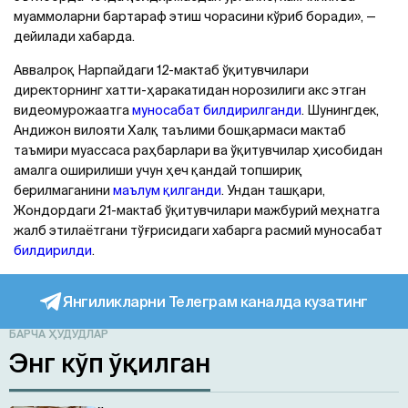
муаммоларни бартараф этиш чорасини кўриб боради», —
дейилади хабарда.
Аввалроқ Нарпайдаги 12-мактаб ўқитувчилари
директорнинг хатти-ҳаракатидан норозилиги акс этган
видеомурожаатга
муносабат билдирилганди
. Шунингдек,
Aндижон вилояти Халқ таълими бошқармаси мактаб
таъмири муассаса раҳбарлари ва ўқитувчилар ҳисобидан
амалга оширилиши учун ҳеч қандай топшириқ
берилмаганини
маълум қилганди
. Ундан ташқари,
Жондордаги 21-мактаб ўқитувчилари мажбурий меҳнатга
жалб этилаётгани тўғрисидаги хабарга расмий муносабат
билдирилди
.
Янгиликларни Телеграм каналда кузатинг
БАРЧА ҲУДУДЛАР
Энг кўп ўқилган