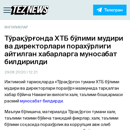
ЯНГИЛИКЛАР
Тўрақўрғонда ХТБ бўлими мудири
ва директорлари порахўрлиги
айтилган хабарларга муносабат
билдирилди
29.08.2020
| 12:21
Ижтимоий тармоқларда «Тўрақўрғон тумани ХТБ бўлими
мудири ва директорлари порахўр» мазмунида тарқалган
хабар бўйича Наманган вилояти халқ таълими бошқармаси
расмий
муносабат билдирди
.
Маълум бўлишича, материалда Тўрақўрғон тумани халқ
таълими тизими бўйича танқидий фикрлар, халқ таълими
бўлими соҳасида порахўрлик ва коррупция авж олиб