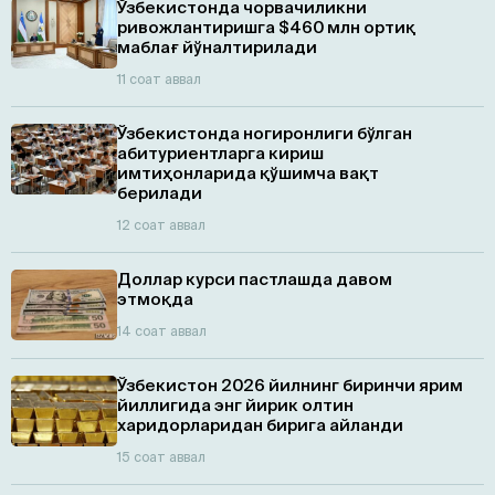
Ўзбекистонда чорвачиликни
ривожлантиришга $460 млн ортиқ
маблағ йўналтирилади
11 соат аввал
Ўзбекистонда ногиронлиги бўлган
абитуриентларга кириш
имтиҳонларида қўшимча вақт
берилади
12 соат аввал
Доллар курси пастлашда давом
этмоқда
14 соат аввал
Ўзбекистон 2026 йилнинг биринчи ярим
йиллигида энг йирик олтин
харидорларидан бирига айланди
15 соат аввал