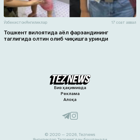
Ўзбекистон
Янгиликлар
17 соат аввал
Тошкент вилоятида аёл фарзандининг
таглигида олтин олиб чиқишга уринди
Биз ҳақимизда
Реклама
Алоқа
© 2020 — 2026, Teznews
Янгиликлар Teznews’дан бошланади