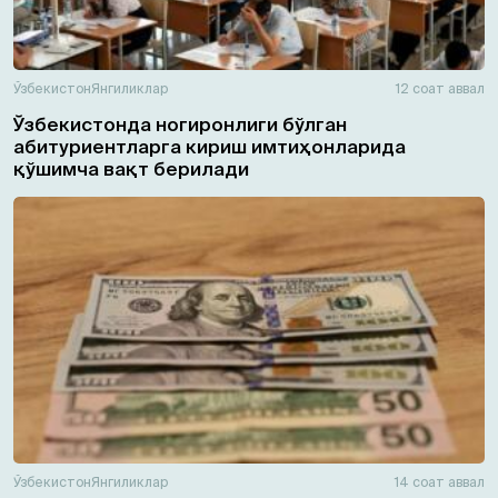
Ўзбекистон
Янгиликлар
12 соат аввал
Ўзбекистонда ногиронлиги бўлган
абитуриентларга кириш имтиҳонларида
қўшимча вақт берилади
Ўзбекистон
Янгиликлар
14 соат аввал