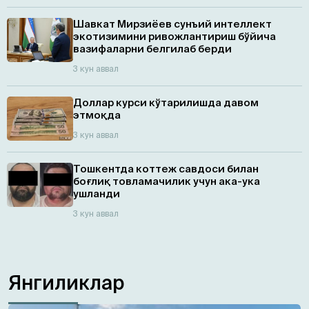
Шавкат Мирзиёев сунъий интеллект
экотизимини ривожлантириш бўйича
вазифаларни белгилаб берди
3 кун аввал
Доллар курси кўтарилишда давом
этмоқда
3 кун аввал
Тошкентда коттеж савдоси билан
боғлиқ товламачилик учун ака-ука
ушланди
3 кун аввал
Янгиликлар