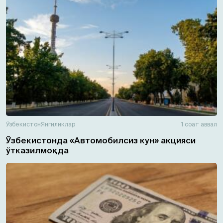
Ўзбекистон
Янгиликлар
1 соат аввал
Ўзбекистонда «Автомобилсиз кун» акцияси
ўтказилмоқда