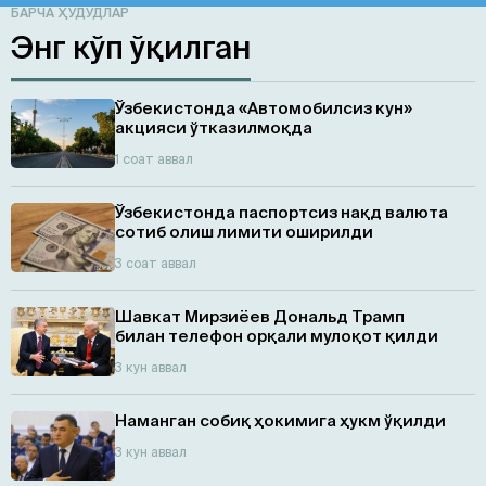
БАРЧА ҲУДУДЛАР
Энг кўп ўқилган
Ўзбекистонда «Автомобилсиз кун»
акцияси ўтказилмоқда
1 соат аввал
Ўзбекистонда паспортсиз нақд валюта
сотиб олиш лимити оширилди
3 соат аввал
Шавкат Мирзиёев Дональд Трамп
билан телефон орқали мулоқот қилди
3 кун аввал
Наманган собиқ ҳокимига ҳукм ўқилди
3 кун аввал