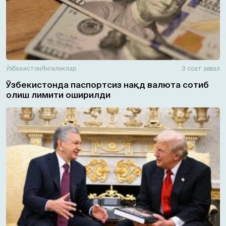
Ўзбекистон
Янгиликлар
3 соат аввал
Ўзбекистонда паспортсиз нақд валюта сотиб
олиш лимити оширилди