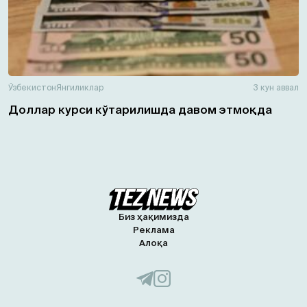
Ўзбекистон
Янгиликлар
3 кун аввал
Доллар курси кўтарилишда давом этмоқда
Биз ҳақимизда
Реклама
Алоқа