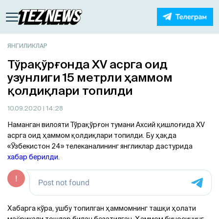
ЯНГИЛИКЛАР
Тўрақўрғонда XV асрга оид
узунлиги 15 метрли ҳаммом
қолдиқлари топилди
10.09.2020
| 14:28
Наманган вилояти Тўрақўрғон тумани Aхсий қишлоғида XV
асрга оид ҳаммом қолдиқлари топилди. Бу ҳақда
«Ўзбекистон 24» телеканалининг янгликлар дастурида
хабар берилди.
Хабарга кўра, ушбу топилган ҳаммомнинг ташқи ҳолати