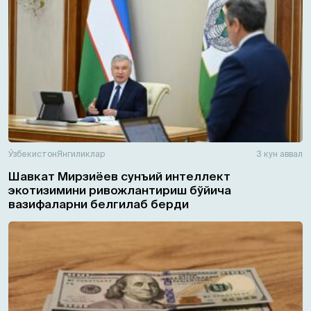
Ўзбекистон
Янгиликлар
3 кун аввал
Шавкат Мирзиёев сунъий интеллект
экотизимини ривожлантириш бўйича
вазифаларни белгилаб берди