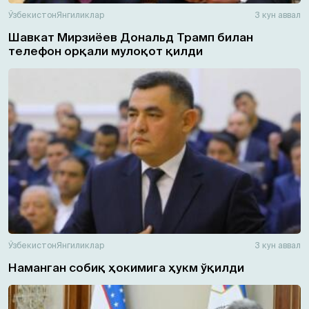
Ўзбекистон
Янгиликлар
3 кун аввал
Шавкат Мирзиёев Дональд Трамп билан
телефон орқали мулоқот қилди
Ўзбекистон
Янгиликлар
3 кун аввал
Наманган собиқ ҳокимига ҳукм ўқилди