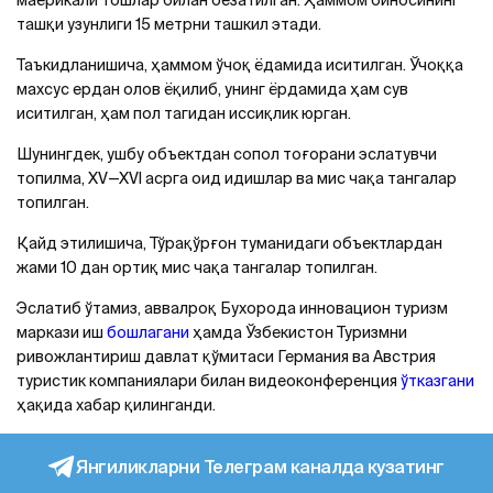
маёрикали тошлар билан безатилган. Ҳаммом биносининг
ташқи узунлиги 15 метрни ташкил этади.
Таъкидланишича, ҳаммом ўчоқ ёдамида иситилган. Ўчоққа
махсус ердан олов ёқилиб, унинг ёрдамида ҳам сув
иситилган, ҳам пол тагидан иссиқлик юрган.
Шунингдек, ушбу объектдан сопол тоғорани эслатувчи
топилма, XV—XVI асрга оид идишлар ва мис чақа тангалар
топилган.
Қайд этилишича, Тўрақўрғон туманидаги объектлардан
жами 10 дан ортиқ мис чақа тангалар топилган.
Эслатиб ўтамиз, аввалроқ Бухорода инновацион туризм
маркази иш
бошлагани
ҳамда Ўзбекистон Туризмни
ривожлантириш давлат қўмитаси Германия ва Aвстрия
туристик компаниялари билан видеоконференция
ўтказгани
ҳақида хабар қилинганди.
Янгиликларни Телеграм каналда кузатинг