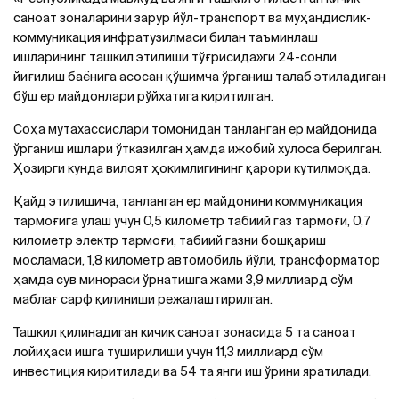
саноат зоналарини зарур йўл-транспорт ва муҳандислик-
коммуникация инфратузилмаси билан таъминлаш
ишларининг ташкил этилиши тўғрисида»ги 24-сонли
йиғилиш баёнига асосан қўшимча ўрганиш талаб этиладиган
бўш ер майдонлари рўйхатига киритилган.
Соҳа мутахассислари томонидан танланган ер майдонида
ўрганиш ишлари ўтказилган ҳамда ижобий хулоса берилган.
Ҳозирги кунда вилоят ҳокимлигининг қарори кутилмоқда.
Қайд этилишича, танланган ер майдонини коммуникация
тармоғига улаш учун 0,5 километр табиий газ тармоғи, 0,7
километр электр тармоғи, табиий газни бошқариш
мосламаси, 1,8 километр автомобиль йўли, трансформатор
ҳамда сув минораси ўрнатишга жами 3,9 миллиард сўм
маблағ сарф қилиниши режалаштирилган.
Ташкил қилинадиган кичик саноат зонасида 5 та саноат
лойиҳаси ишга туширилиши учун 11,3 миллиард сўм
инвестиция киритилади ва 54 та янги иш ўрини яратилади.