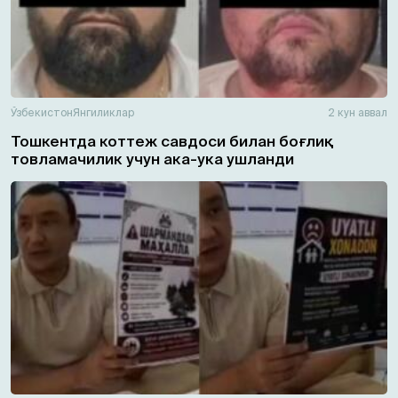
Ўзбекистон
Янгиликлар
2 кун аввал
Тошкентда коттеж савдоси билан боғлиқ
товламачилик учун ака-ука ушланди