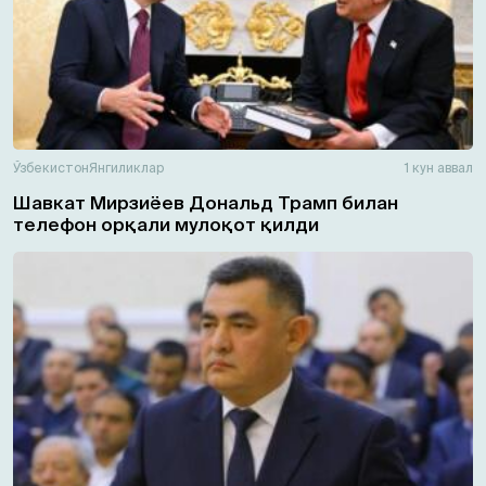
Ўзбекистон
Янгиликлар
1 кун аввал
Шавкат Мирзиёев Дональд Трамп билан
телефон орқали мулоқот қилди