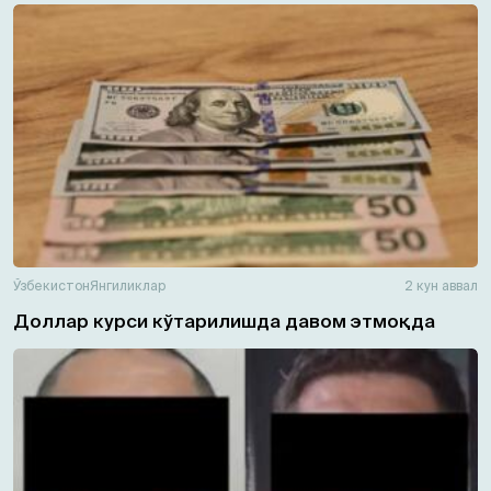
Ўзбекистон
Янгиликлар
2 кун аввал
Доллар курси кўтарилишда давом этмоқда