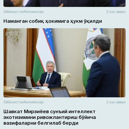
Ўзбекистон
Янгиликлар
2 кун аввал
Наманган собиқ ҳокимига ҳукм ўқилди
Ўзбекистон
Янгиликлар
2 кун аввал
Шавкат Мирзиёев сунъий интеллект
экотизимини ривожлантириш бўйича
вазифаларни белгилаб берди