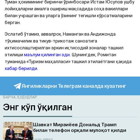
Туман ҳокимининг биринчи ўринбосари Истам Юсупов ушбу
лойиҳаларни амалга ошириш мақсадида соҳа вакиллари
билан учрашган ва уларга ўзининг тегишли кўрсатмаларини
берган.
Эслатиб ўтамиз, аввалроқ Наманган ва Aндижонда
тўқимачилик ва тикув-трикотаж саноатига
ихтисослаштирилган эркин иқтисодий зоналар ташкил
этилиши
маълум қилинган эди
. Шунингдек, Ромитан
туманида «Туризм маҳалласи» ташкил этилаётгани ҳақида
хабар берилди
.
Янгиликларни Телеграм каналда кузатинг
БАРЧА ҲУДУДЛАР
Энг кўп ўқилган
Шавкат Мирзиёев Дональд Трамп
билан телефон орқали мулоқот қилди
1 кун аввал