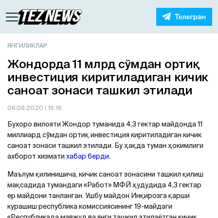
ЯНГИЛИКЛАР
Жондорда 11 млрд сўмдан ортиқ
инвестиция киритиладиган кичик
саноат зонаси ташкил этилади
06.09.2020
| 16:16
Бухоро вилояти Жондор туманида 4,3 гектар майдонда 11
миллиард сўмдан ортиқ инвестиция киритиладиган кичик
саноат зонаси ташкил этилади. Бу ҳақда туман ҳокимлиги
ахборот хизмати
хабар берди
.
Маълум қилинишича, кичик саноат зонасини ташкил қилиш
мақсадида тумандаги «Работ» МФЙ ҳудудида 4,3 гектар
ер майдони танланган. Ушбу майдон Инқирозга қарши
курашиш республика комиссиясининг 19-майдаги
«Республикада мавжуд ва янги ташкил этилаётган кичик