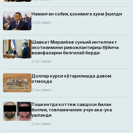
Наманган собиқ ҳокимига ҳукм ўқилди
2 кун аввал
Шавкат Мирзиёев сунъий интеллект
экотизимини ривожлантириш бўйича
вазифаларни белгилаб берди
2 кун аввал
Доллар курси кўтарилишда давом
этмоқда
2 кун аввал
Тошкентда коттеж савдоси билан
боғлиқ товламачилик учун ака-ука
ушланди
2 кун аввал