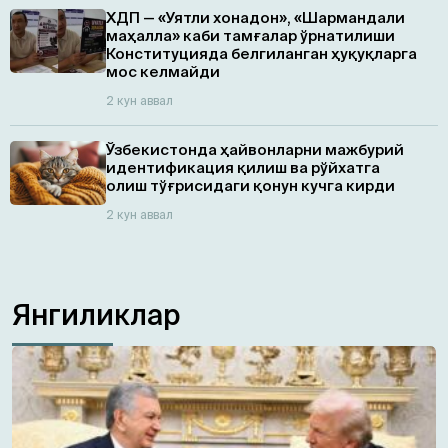
ХДП — «Уятли хонадон», «Шармандали
маҳалла» каби тамғалар ўрнатилиши
Конституцияда белгиланган ҳуқуқларга
мос келмайди
2 кун аввал
Ўзбекистонда ҳайвонларни мажбурий
идентификация қилиш ва рўйхатга
олиш тўғрисидаги қонун кучга кирди
2 кун аввал
Янгиликлар